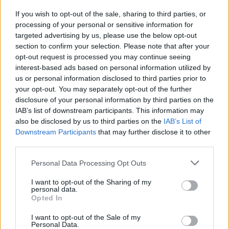
If you wish to opt-out of the sale, sharing to third parties, or
Δ.Τ.
processing of your personal or sensitive information for
ΕΛΛΗΝΙΚΑ ΝΕΑ
Σταμάτης Κραουνάκης «55»: Πρεμιέρα 20
targeted advertising by us, please use the below opt-out
Νοεμβρίου στην Αθηναΐδα.
section to confirm your selection. Please note that after your
opt-out request is processed you may continue seeing
interest-based ads based on personal information utilized by
us or personal information disclosed to third parties prior to
your opt-out. You may separately opt-out of the further
disclosure of your personal information by third parties on the
Δ.Τ.
ΕΛΛΗΝΙΚΑ ΝΕΑ
1o Πάρτι Αγάπης: Η Εθελοντική Ομάδα
IAB’s list of downstream participants. This information may
also be disclosed by us to third parties on the
IAB’s List of
«Εκδρομή της Αγάπης» διοργανώνει την πρώτη
Downstream Participants
that may further disclose it to other
της εκδήλωση το Σάββατο 20 Νοεμβρίου στο
third parties.
Roxy’s Club.
Personal Data Processing Opt Outs
I want to opt-out of the Sharing of my
personal data.
Opted In
Δ.Τ.
ΔΙΕΘΝΗ ΝΕΑ
The Avopolis Radio Show στη ραδιοφωνική
I want to opt-out of the Sale of my
συχνότητα του “Στο Κόκκινο FM 105.5”.
Personal Data.