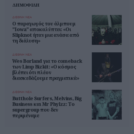
ΔΗΜΟΦΙΛΗ
ΔΙΕΘΝΗ ΝΕΑ
Ο παραγωγός του άλμπουμ
"Iowa" αποκαλύπτει: «Οι
Slipknot ήταν μια ανάσα από
τη διάλυση»
ΔΙΕΘΝΗ ΝΕΑ
Wes Borland για το comeback
των Limp Bizkit: «Ο κόσμος
βλέπει ότι πλέον
διασκεδάζουμε πραγματικά»
ΔΙΕΘΝΗ ΝΕΑ
Butthole Surfers, Melvins, Big
Business και Mr Phylzz: Το
supergroup που δεν
περιμέναμε