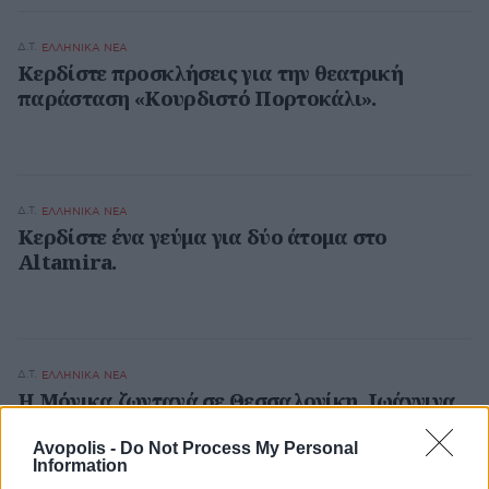
Δ.Τ.
ΕΛΛΗΝΙΚΑ ΝΕΑ
Κερδίστε προσκλήσεις για την θεατρική
παράσταση «Κουρδιστό Πορτοκάλι».
Δ.Τ.
ΕΛΛΗΝΙΚΑ ΝΕΑ
Κερδίστε ένα γεύμα για δύο άτομα στο
Altamira.
Δ.Τ.
ΕΛΛΗΝΙΚΑ ΝΕΑ
H Mόνικα ζωντανά σε Θεσσαλονίκη, Ιωάννινα,
Κέρκυρα. Διαβάστε τις λεπτομέρειες.
Avopolis -
Do Not Process My Personal
Information