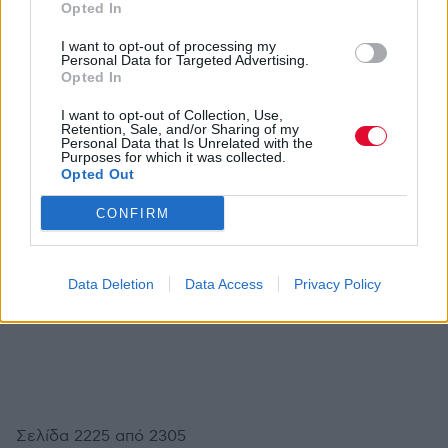
Opted In
I want to opt-out of processing my
Personal Data for Targeted Advertising.
Opted In
Δ.Τ.
ΔΙΕΘΝΗ ΝΕΑ
Oι θρυλικοί GBH στην Ελλάδα! Η προπώληση
I want to opt-out of Collection, Use,
Retention, Sale, and/or Sharing of my
βρίσκεται σε εξέλιξη. Εξασφαλίστε εγκαίρως
Personal Data that Is Unrelated with the
Purposes for which it was collected.
τα εισιτήριά σας.
Opted Out
CONFIRM
Δ.Τ.
ΔΙΕΘΝΗ ΝΕΑ
Data Deletion
Data Access
Privacy Policy
Wax Tailor Band & Guts την Παρασκευή 26
Νοεμβρίου στο Block 33 στη Θεσσαλονίκη.
Σελίδα 2225 από 2305