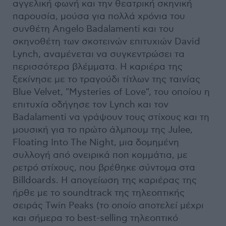
αγγελική φωνή και την θεατρική σκηνική
παρουσία, μούσα για πολλά χρόνια του
συνθέτη Angelo Badalamenti και του
σκηνοθέτη των σκοτεινών επιτυχιών David
Lynch, αναμένεται να συγκεντρώσει τα
περισσότερα βλέμματα. Η καριέρα της
ξεκίνησε με το τραγούδι τίτλων της ταινίας
Blue Velvet, "Mysteries of Love", του οποίου η
επιτυχία οδήγησε τον Lynch και τον
Badalamenti να γράψουν τους στίχους και τη
μουσική για το πρώτο άλμπουμ της Julee,
Floating Ιnto Τhe Νight, μια δομημένη
συλλογή από ονειρικά ποπ κομμάτια, με
ρετρό στίχους, που βρέθηκε σύντομα στα
Billdoards. H απογείωση της καριέρας της
ήρθε με το soundtrack της τηλεοπτικής
σειράς Twin Peaks (το οποίο αποτελεί μέχρι
και σήμερα το best-selling τηλεοπτικό