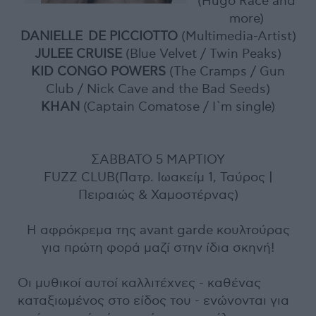
(Hugo Race and
more)
DANIELLE
DE PICCIOTTO
(Multimedia-Artist)
JULEE CRUISE
(Blue Velvet / Twin Peaks)
KID CONGO POWERS
(The Cramps / Gun
Club / Nick Cave and the Bad Seeds)
KHAN
(Captain Comatose / I`m single)
ΣΑΒΒΑΤΟ 5 ΜΑΡΤΙΟΥ
FUZZ CLUB(Πατρ. Ιωακείμ 1, Ταύρος |
Πειραιώς & Χαμοστέρνας)
Η αφρόκρεμα της avant garde κουλτούρας
για πρώτη φορά μαζί στην ίδια σκηνή!
Οι μυθικοί αυτοί καλλιτέχνες - καθένας
καταξιωμένος στο είδος του - ενώνονται για