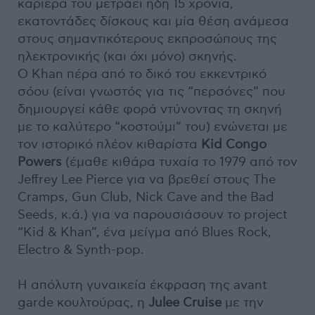
καριέρα του μετράει ήδη 15 χρόνια,
εκατοντάδες δίσκους και μία θέση ανάμεσα
στους σημαντικότερους εκπροσώπους της
ηλεκτρονικής (και όχι μόνο) σκηνής.
Ο Khan πέρα από το δικό του εκκεντρικό
σόου (είναι γνωστός για τις “περσόνες” που
δημιουργεί κάθε φορά ντύνοντας τη σκηνή
με το καλύτερο “κοστούμι” του) ενώνεται με
τον ιστορικό πλέον κιθαρίστα
Kid Congo
Powers
(έμαθε κιθάρα τυχαία το 1979 από τον
Jeffrey Lee Pierce για να βρεθεί στους The
Cramps, Gun Club, Nick Cave and the Bad
Seeds, κ.ά.) για να παρουσιάσουν το project
“Kid & Khan”, ένα μείγμα από Blues Rock,
Electro & Synth-pop.
H απόλυτη γυναικεία έκφραση της avant
garde κουλτούρας, η
Julee Cruise
με την