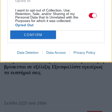
Opted In
I want to opt-out of Collection, Use,
Retention, Sale, and/or Sharing of my
Personal Data that Is Unrelated with the
Purposes for which it was collected.
Δ.Τ.
ΕΛΛΗΝΙΚΑ ΝΕΑ
Opted Out
Διαγωνισμός για το Electronic Athens Three.
CONFIRM
Data Deletion
Data Access
Privacy Policy
Δ.Τ.
ΔΙΕΘΝΗ ΝΕΑ
Oι θρυλικοί GBH στην Ελλάδα! Η προπώληση
βρίσκεται σε εξέλιξη. Εξασφαλίστε εγκαίρως
τα εισιτήριά σας.
Σελίδα 2227 από 2306