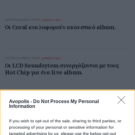
AVOPOLIS.NEWS TEAM
ΔΙΕΘΝΗ ΝΕΑ
Οι Coral κυκλοφορούν ακουστικό album.
AVOPOLIS.NEWS TEAM
ΔΙΕΘΝΗ ΝΕΑ
Οι LCD Soundsytem συνεργάζονται με τους
Hot Chip για ένα live album.
Avopolis -
Do Not Process My Personal
AVOPOLIS.NEWS TEAM
ΔΙΕΘΝΗ ΝΕΑ
Information
Η μουσική των Beatles στο iTunes Store.
If you wish to opt-out of the sale, sharing to third parties, or
processing of your personal or sensitive information for
targeted advertising by us, please use the below opt-out