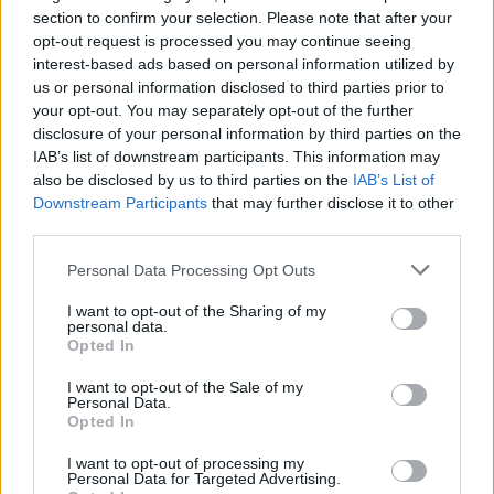
section to confirm your selection. Please note that after your
Δ.Τ.
ΔΙΕΘΝΗ ΝΕΑ
opt-out request is processed you may continue seeing
Αλλαγή χώρου για την συναυλία των
interest-based ads based on personal information utilized by
Terrakota – Razastarr – Soul Fire. Διαβάστε
us or personal information disclosed to third parties prior to
τις λεπτομέρειες.
your opt-out. You may separately opt-out of the further
disclosure of your personal information by third parties on the
IAB’s list of downstream participants. This information may
also be disclosed by us to third parties on the
IAB’s List of
Downstream Participants
that may further disclose it to other
Δ.Τ.
ΕΛΛΗΝΙΚΑ ΝΕΑ
third parties.
«Άφοβοι – Έφηβοι»: O νέος δίσκος του Μανώλη
Γαλιάτσου.
Personal Data Processing Opt Outs
I want to opt-out of the Sharing of my
personal data.
Opted In
Δ.Τ.
ΕΛΛΗΝΙΚΑ ΝΕΑ
I want to opt-out of the Sale of my
Οι Mιχάλης Τερζής & Δημήτρης Λέντζος
Personal Data.
Opted In
παρουσιάζουν τη νέα τους δισκογραφική
δουλειά: «Απόπλους», την Τρίτη 16 Νοεμβρίου
I want to opt-out of processing my
στον Ιανό.
Personal Data for Targeted Advertising.