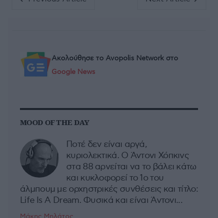
Ακολούθησε το Avopolis Network στο
Google News
MOOD OF THE DAY
Ποτέ δεν είναι αργά,
κυριολεκτικά. Ο Άντονι Χόπκινς
στα 88 αρνείται να το βάλει κάτω
και κυκλοφορεί το 1ο του
άλμπουμ με ορχηστρικές συνθέσεις και τίτλο:
Life Is A Dream. Φυσικά και είναι Άντονι...
Μάκης Μηλάτος