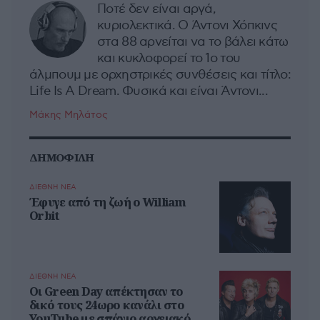
Ποτέ δεν είναι αργά,
κυριολεκτικά. Ο Άντονι Χόπκινς
στα 88 αρνείται να το βάλει κάτω
και κυκλοφορεί το 1ο του
άλμπουμ με ορχηστρικές συνθέσεις και τίτλο:
Life Is A Dream. Φυσικά και είναι Άντονι...
Μάκης Μηλάτος
ΔΗΜΟΦΙΛΗ
ΔΙΕΘΝΗ ΝΕΑ
Έφυγε από τη ζωή ο William
Orbit
ΔΙΕΘΝΗ ΝΕΑ
Οι Green Day απέκτησαν το
δικό τους 24ωρο κανάλι στο
YouTube με σπάνιο αρχειακό