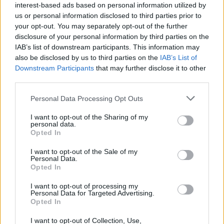
interest-based ads based on personal information utilized by
us or personal information disclosed to third parties prior to
your opt-out. You may separately opt-out of the further
ΣΤΥΛΙΑΝΌΣ ΤΖΙΡΊΤΑΣ
ΑΠΡ 18,2011
disclosure of your personal information by third parties on the
Ειδική μεταχείριση των Depeche Mode στο
IAB’s list of downstream participants. This information may
Personal Jesus
also be disclosed by us to third parties on the
IAB’s List of
Downstream Participants
that may further disclose it to other
third parties.
Personal Data Processing Opt Outs
ΣΤΥΛΙΑΝΌΣ ΤΖΙΡΊΤΑΣ
ΑΠΡ 15,2011
Σφαγή του Ozzy από την αμερικάνικη εφορία
I want to opt-out of the Sharing of my
personal data.
Opted In
I want to opt-out of the Sale of my
Personal Data.
ΣΤΥΛΙΑΝΌΣ ΤΖΙΡΊΤΑΣ
ΑΠΡ 15,2011
Opted In
Το πρώτο ολογραφικό κονσέρτο θα γίνει από
τον Alice Cooper
I want to opt-out of processing my
Personal Data for Targeted Advertising.
Opted In
I want to opt-out of Collection, Use,