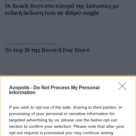
ΣΤΥΛΙΑΝΌΣ ΤΖΙΡΊΤΑΣ
ΑΠΡ 19,2011
Οι Beach Boys στο πλευρό της Ιαπωνίας με
ειδική έκδοση (και σε 45άρι) single
ΣΤΥΛΙΑΝΌΣ ΤΖΙΡΊΤΑΣ
ΑΠΡ 18,2011
Το top 10 της Record Day Store
ΣΤΥΛΙΑΝΌΣ ΤΖΙΡΊΤΑΣ
ΑΠΡ 18,2011
Mεταμεσονύχτιο live για U2 & Muse
Avopolis -
Do Not Process My Personal
Information
If you wish to opt-out of the sale, sharing to third parties, or
processing of your personal or sensitive information for
ΣΤΥΛΙΑΝΌΣ ΤΖΙΡΊΤΑΣ
ΑΠΡ 18,2011
targeted advertising by us, please use the below opt-out
Οριστικό sold out για το Glastonbury 2011
section to confirm your selection. Please note that after your
opt-out request is processed you may continue seeing