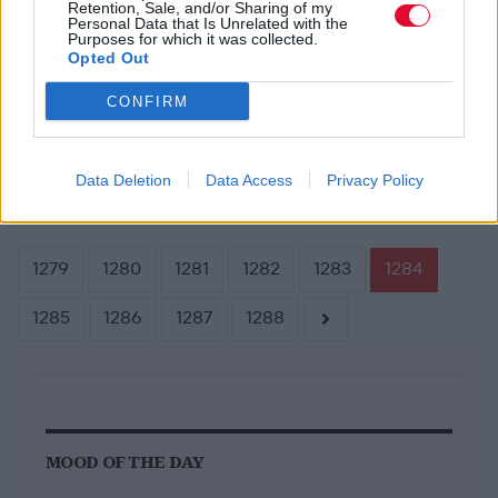
Retention, Sale, and/or Sharing of my
Personal Data that Is Unrelated with the
ΣΤΥΛΙΑΝΌΣ ΤΖΙΡΊΤΑΣ
ΑΠΡ 15,2011
Purposes for which it was collected.
Iggy και Ke$ha σε αφίσα κατά της σφαγής της
Opted Out
φώκιας στον Καναδά
CONFIRM
Data Deletion
Data Access
Privacy Policy
Σελίδα 1284 από 1404
1279
1280
1281
1282
1283
1284
1285
1286
1287
1288
MOOD OF THE DAY