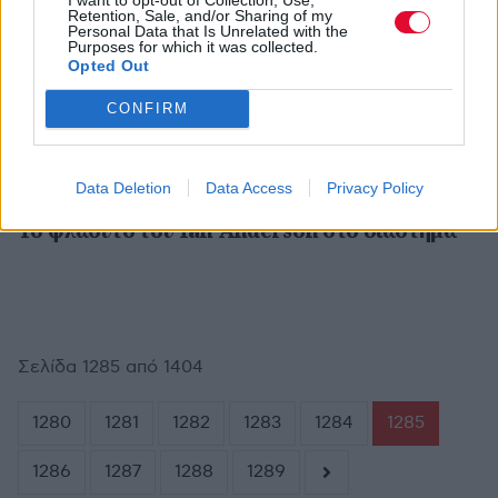
Retention, Sale, and/or Sharing of my
ΣΤΥΛΙΑΝΌΣ ΤΖΙΡΊΤΑΣ
ΑΠΡ 12,2011
Personal Data that Is Unrelated with the
Ο David Byrne έκανε μήνυση (αλλά ο Steve
Purposes for which it was collected.
Miller όχι) σε χρήσ(τ)η σύνθεσης του για
Opted Out
πολιτικούς λόγους
CONFIRM
Data Deletion
Data Access
Privacy Policy
ΣΤΥΛΙΑΝΌΣ ΤΖΙΡΊΤΑΣ
ΑΠΡ 12,2011
Το φλάουτο του Ian Anderson στο διάστημα
Σελίδα 1285 από 1404
1280
1281
1282
1283
1284
1285
1286
1287
1288
1289