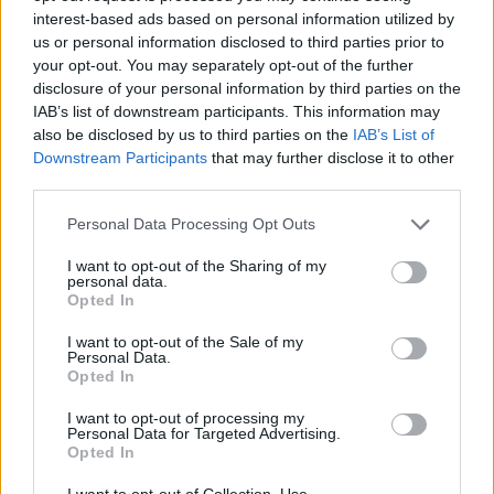
ΣΤΥΛΙΑΝΌΣ ΤΖΙΡΊΤΑΣ
ΑΠΡ 13,2011
interest-based ads based on personal information utilized by
Οι δικηγόροι του Phil Spector πιέζουν για 3η
us or personal information disclosed to third parties prior to
δίκη και επανεξέταση της υπόθεσης του
your opt-out. You may separately opt-out of the further
disclosure of your personal information by third parties on the
IAB’s list of downstream participants. This information may
also be disclosed by us to third parties on the
IAB’s List of
Downstream Participants
that may further disclose it to other
ΣΤΥΛΙΑΝΌΣ ΤΖΙΡΊΤΑΣ
ΑΠΡ 13,2011
third parties.
Η κινηματογραφική βιογραφία του Jeff
Buckley μπήκε στο στάδιο της παραγωγής
Personal Data Processing Opt Outs
(πια)
I want to opt-out of the Sharing of my
personal data.
Opted In
I want to opt-out of the Sale of my
Personal Data.
ΣΤΥΛΙΑΝΌΣ ΤΖΙΡΊΤΑΣ
ΑΠΡ 13,2011
Ο αμετανόητος Pete Doherty αντιμετωπίζει
Opted In
φυλάκιση σε Αγγλία και Γερμανία
I want to opt-out of processing my
Personal Data for Targeted Advertising.
Opted In
I want to opt-out of Collection, Use,