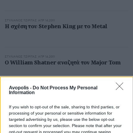
ΣΤΥΛΙΑΝΌΣ ΤΖΙΡΊΤΑΣ
ΑΠΡ 14,2011
Η σχέση του Stephen King με το Metal
ΣΤΥΛΙΑΝΌΣ ΤΖΙΡΊΤΑΣ
ΑΠΡ 14,2011
Ο William Shatner αναζητά τον Major Tom
Avopolis -
Do Not Process My Personal
Information
ΣΤΥΛΙΑΝΌΣ ΤΖΙΡΊΤΑΣ
ΑΠΡ 13,2011
Οι Green Day οδηγούν το American Idiot στις
σκοτεινές αίθουσες
If you wish to opt-out of the sale, sharing to third parties, or
processing of your personal or sensitive information for
targeted advertising by us, please use the below opt-out
section to confirm your selection. Please note that after your
opt-out request is processed you may continue seeing