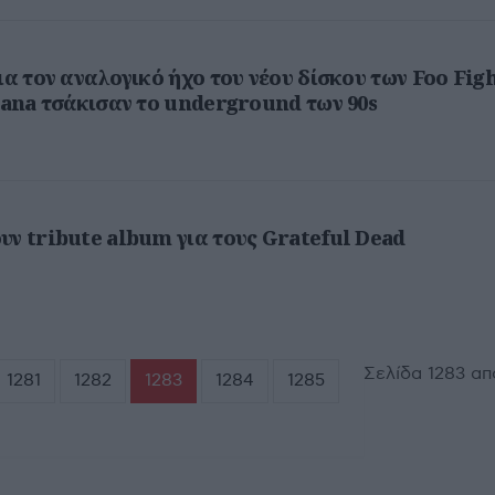
ια τον αναλογικό ήχο του νέου δίσκου των Foo Fig
rvana τσάκισαν το underground των 90s
υν tribute album για τους Grateful Dead
Σελίδα 1283 απ
1281
1282
1283
1284
1285