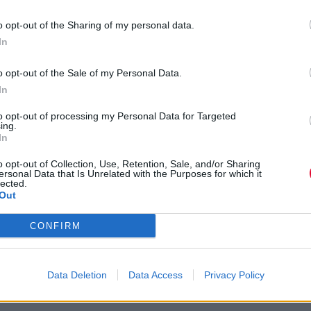
o opt-out of the Sharing of my personal data.
In
του Jon Bon Jovi προς τους αμερικανούς
o opt-out of the Sale of my Personal Data.
In
to opt-out of processing my Personal Data for Targeted
ing.
In
o opt-out of Collection, Use, Retention, Sale, and/or Sharing
ινηματογραφήσει) στην Ελλάδα (τη συναυλία του t
ersonal Data that Is Unrelated with the Purposes for which it
lected.
Out
CONFIRM
ι δίσκος από τον Brian Eno…
Data Deletion
Data Access
Privacy Policy