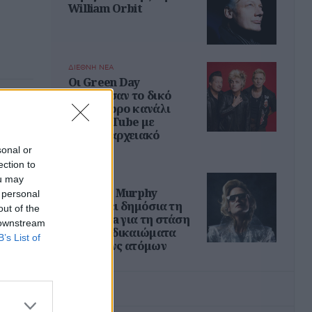
William Orbit
ΔΙΕΘΝΗ ΝΕΑ
Οι Green Day
απέκτησαν το δικό
τους 24ωρο κανάλι
σκευή
στο YouTube με
σπάνιο αρχειακό
υλικό
sonal or
ection to
ou may
ΔΙΕΘΝΗ ΝΕΑ
Η Róisín Murphy
 personal
επικρίνει δημόσια τη
out of the
Madonna για τη στάση
 downstream
της στα δικαιώματα
B’s List of
των τρανς ατόμων