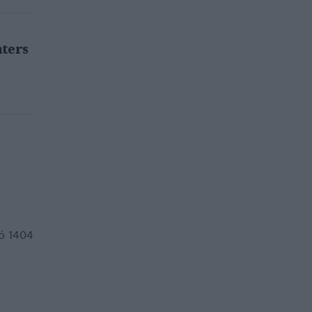
hters
ό 1404