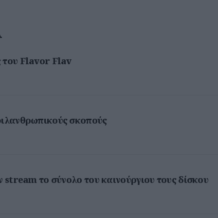
Α
 του Flavor Flav
 φιλανθρωπικούς σκοπούς
ν stream το σύνολο του καινούργιου τους δίσκου