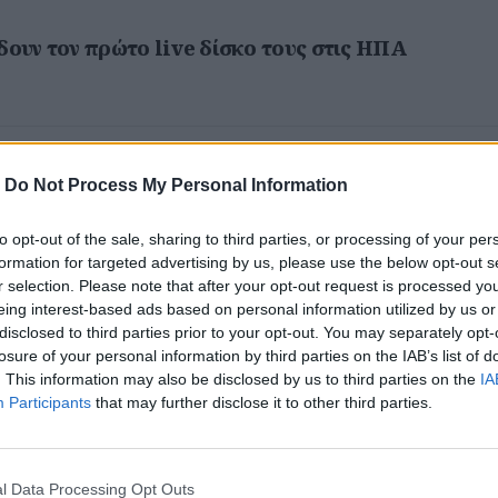
δουν τον πρώτο live δίσκο τους στις ΗΠΑ
ε την έγκριση ο Yankovic από την Gaga για τη δια
-
Do Not Process My Personal Information
λλά το αποτέλεσμα απογοητεύει…
to opt-out of the sale, sharing to third parties, or processing of your per
formation for targeted advertising by us, please use the below opt-out s
r selection. Please note that after your opt-out request is processed y
eing interest-based ads based on personal information utilized by us or
disclosed to third parties prior to your opt-out. You may separately opt-
σε stream live show και νέο video
losure of your personal information by third parties on the IAB’s list of
. This information may also be disclosed by us to third parties on the
IA
Participants
that may further disclose it to other third parties.
 των TV on the Radio
l Data Processing Opt Outs