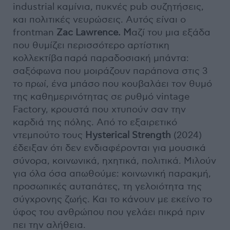
industrial καμίνια, πυκνές pub συζητήσεις,
και πολιτικές νευρώσεις. Αυτός είναι ο
frontman
Zac Lawrence. M
αζί του μια εξάδα
που θυμίζει περισσότερο αρτίστικη
κολλεκτίβα παρά παραδοσιακή μπάντα:
σαξόφωνα που μοιράζουν παράπονα στις 3
το πρωί, ένα μπάσο που κουβαλάει τον θυμό
της καθημερινότητας σε ρυθμό vintage
Factory, κρουστά που χτυπούν σαν την
καρδιά της πόλης. Από το εξαιρετικό
ντεμπούτο τους
Hysterical Strength
(2024)
έδειξαν ότι δεν ενδιαφέρονται για μουσικά
σύνορα, κοινωνικά, ηχητικά, πολιτικά. Μιλούν
για όλα όσα απωθούμε: κοινωνική παρακμή,
προσωπικές αυταπάτες, τη γελοιότητα της
σύγχρονης ζωής. Και το κάνουν με εκείνο το
ύφος του ανθρώπου που γελάει πικρά πριν
πει την αλήθεια.