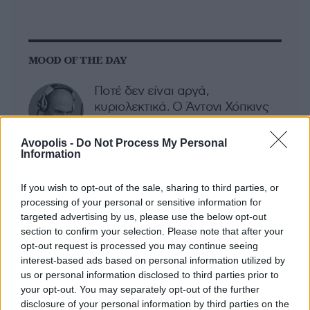
MOOD OF THE DAY
Ποτέ δεν είναι αργά,
κυριολεκτικά. Ο Άντονι Χόπκινς
στα 88 αρνείται να το βάλει κάτω
και κυκλοφορεί το 1ο του
Avopolis -
Do Not Process My Personal
άλμπουμ με ορχηστρικές συνθέσεις και τίτλο:
Information
Life Is A Dream. Φυσικά και είναι Άντονι...
If you wish to opt-out of the sale, sharing to third parties, or
Μάκης Μηλάτος
processing of your personal or sensitive information for
targeted advertising by us, please use the below opt-out
section to confirm your selection. Please note that after your
opt-out request is processed you may continue seeing
interest-based ads based on personal information utilized by
us or personal information disclosed to third parties prior to
your opt-out. You may separately opt-out of the further
disclosure of your personal information by third parties on the