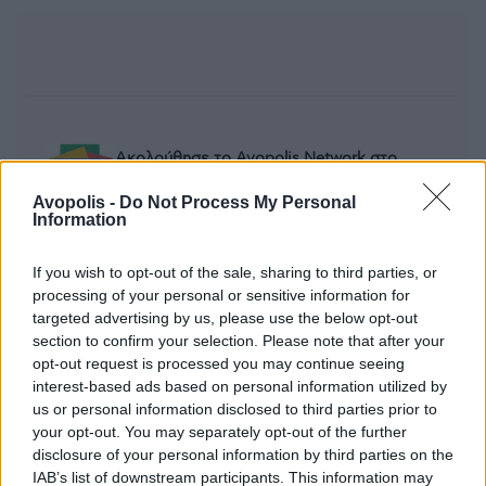
Ακολούθησε το Avopolis Network στο
Google News
Avopolis -
Do Not Process My Personal
Information
If you wish to opt-out of the sale, sharing to third parties, or
processing of your personal or sensitive information for
MOOD OF THE DAY
targeted advertising by us, please use the below opt-out
section to confirm your selection. Please note that after your
Ποτέ δεν είναι αργά,
opt-out request is processed you may continue seeing
κυριολεκτικά. Ο Άντονι Χόπκινς
interest-based ads based on personal information utilized by
στα 88 αρνείται να το βάλει κάτω
us or personal information disclosed to third parties prior to
και κυκλοφορεί το 1ο του
your opt-out. You may separately opt-out of the further
άλμπουμ με ορχηστρικές συνθέσεις και τίτλο:
disclosure of your personal information by third parties on the
Life Is A Dream. Φυσικά και είναι Άντονι...
IAB’s list of downstream participants. This information may