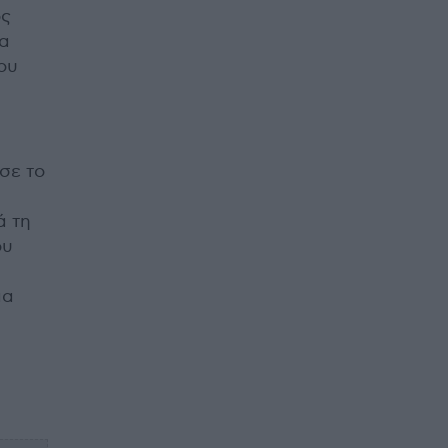
ός
ια
ου
σε το
ά τη
ου
ια