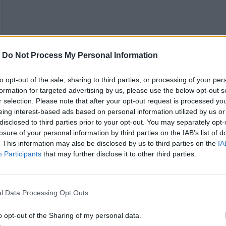
-
Do Not Process My Personal Information
to opt-out of the sale, sharing to third parties, or processing of your per
formation for targeted advertising by us, please use the below opt-out s
r selection. Please note that after your opt-out request is processed y
eing interest-based ads based on personal information utilized by us or
disclosed to third parties prior to your opt-out. You may separately opt-
losure of your personal information by third parties on the IAB’s list of
. This information may also be disclosed by us to third parties on the
IA
Participants
that may further disclose it to other third parties.
Οι The Cure ανακοίνωσαν επίσημα μέσω των social
l Data Processing Opt Outs
media τους ότι το remix του "Alone" από τον Four T
κυκλοφορήσει αποκλειστικά για το Record Store D
o opt-out of the Sharing of my personal data.
στις 12 Απριλίου 2025. Η ειδική αυτή έκδοση θα είν