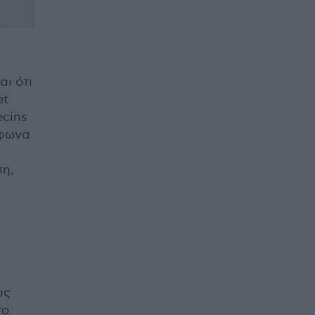
αι ότι
et
ecins
μφωνα
ση,
υς
το