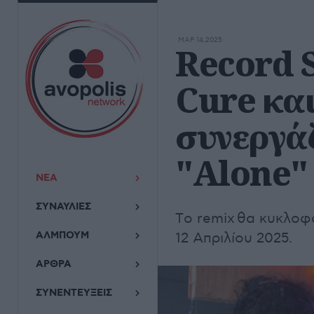
ΜΑΡ 14,2025
Record S
Cure και
συνεργά
"Alone"
ΝΕΑ
ΣΥΝΑΥΛΙΕΣ
Tο remix θα κυκλοφο
ΑΛΜΠΟΥΜ
12 Απριλίου 2025.
ΑΡΘΡΑ
ΣΥΝΕΝΤΕΥΞΕΙΣ