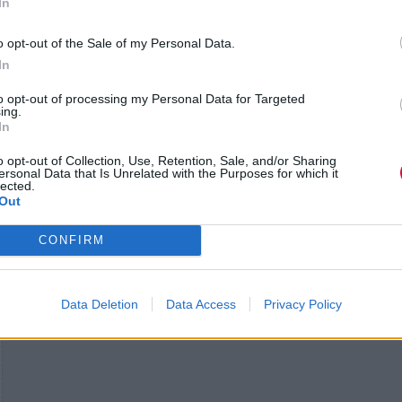
In
ένα "one-sided black label 12'' βινύλιο", δηλαδή ένα
μονής όψης βινύλιο με μαύρη ετικέτα, συλλεκτικής
o opt-out of the Sale of my Personal Data.
αξίας για τους φανατικούς οπαδούς της μπάντας κ
In
του παραγωγού.
to opt-out of processing my Personal Data for Targeted
ing.
In
Φιλανθρωπική πρωτοβουλία
o opt-out of Collection, Use, Retention, Sale, and/or Sharing
ersonal Data that Is Unrelated with the Purposes for which it
lected.
Out
CONFIRM
Data Deletion
Data Access
Privacy Policy