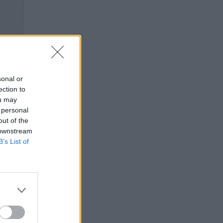
sonal or
ection to
ou may
 personal
out of the
 downstream
B’s List of
et θα
ay
αι