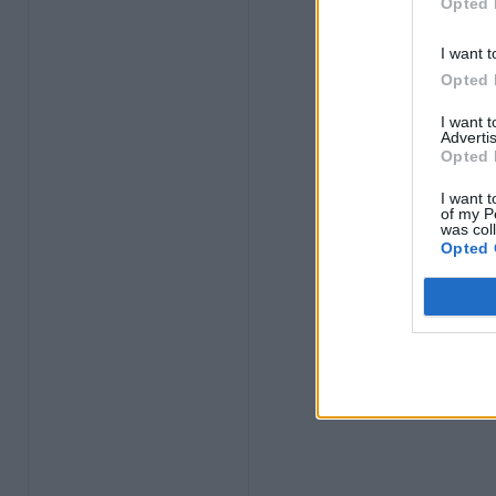
Opted 
I want t
Opted 
I want 
Advertis
Opted 
I want t
of my P
was col
Opted 