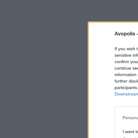
Avopolis 
If you wish 
sensitive in
confirm you
continue se
information 
further disc
participants
Downstream 
Persona
I want t