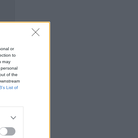
sonal or
ection to
ou may
 personal
out of the
 downstream
B’s List of