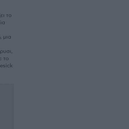
ει το
Για
, μια
ρυσι,
ε το
esick