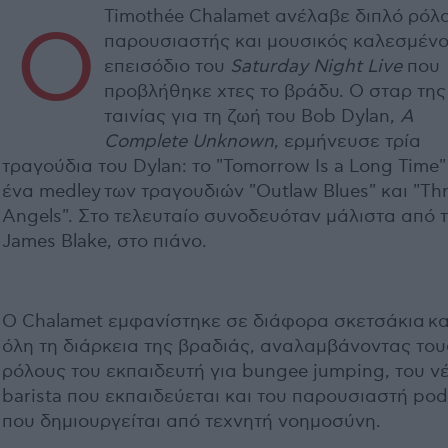
Timothée Chalamet ανέλαβε διπλό ρόλ
Ο
παρουσιαστής και μουσικός καλεσμένο
επεισόδιο του
Saturday Night Live
που
προβλήθηκε χτες το βράδυ. Ο σταρ της
ταινίας για τη ζωή του Bob Dylan,
A
Complete Unknown
, ερμήνευσε τρία
τραγούδια του Dylan: το "Tomorrow Is a Long Time"
ένα medley των τραγουδιών "Outlaw Blues" και "Th
Angels". Στο τελευταίο συνοδευόταν μάλιστα από 
James Blake, στo πιάνο.
Ο Chalamet εμφανίστηκε σε διάφορα σκετσάκια κα
όλη τη διάρκεια της βραδιάς, αναλαμβάνοντας του
ρόλους του εκπαιδευτή για bungee jumping, του ν
barista που εκπαιδεύεται και του παρουσιαστή pod
που δημιουργείται από τεχνητή νοημοσύνη.