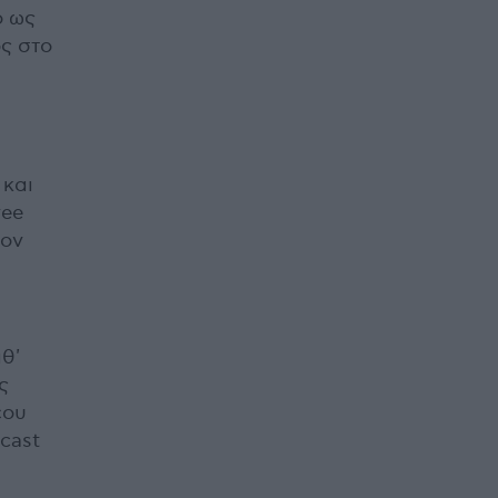
ο ως
ς στο
 και
ree
τον
θ'
ς
έου
cast