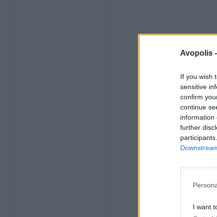
Avopolis 
If you wish 
sensitive in
confirm you
continue se
information 
further disc
participants
Downstream 
Persona
I want t