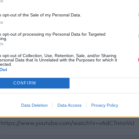
In
o opt-out of the Sale of my Personal Data.
In
to opt-out of processing my Personal Data for Targeted
ing.
In
o opt-out of Collection, Use, Retention, Sale, and/or Sharing
ersonal Data that Is Unrelated with the Purposes for which it
lected.
Η 50η σεζόν του
Saturday Night Live
, που ξεκίνησε
Out
Σεπτέμβριο, έχει φιλοξενήσει shows από τους Jelly 
CONFIRM
Coldplay, Stevie Nicks, Billie Eilish, Chappell Roan,
Mk.gee, Charli XCX, Shaboozey, Gracie Abrams και
Hozier. Η καλεσμένη της προηγούμενης εβδομάδα
Data Deletion
Data Access
Privacy Policy
ήταν η Glorilla.
https://www.youtube.com/watch?v=v6dCTnnoVsI