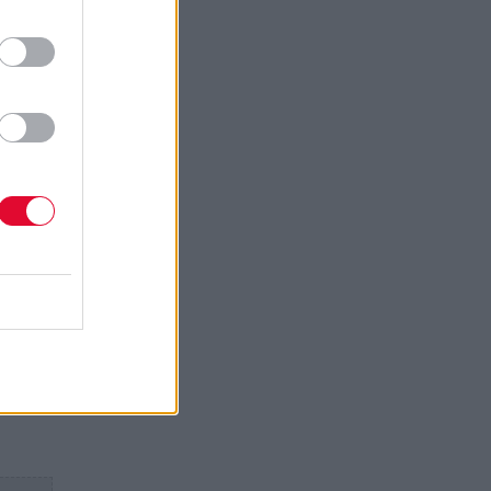
 τον
Roll,
ς