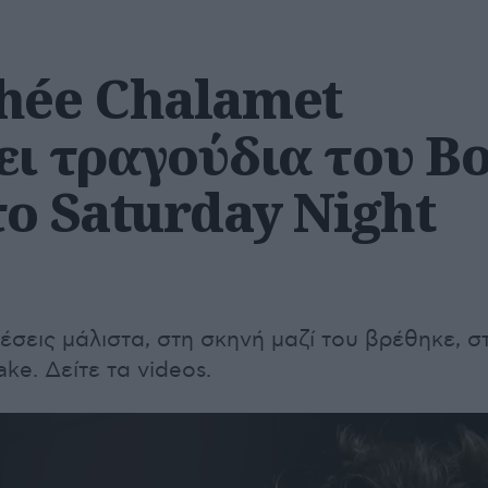
hée Chalamet
ει τραγούδια του B
το Saturday Night
λέσεις μάλιστα, στη σκηνή μαζί του βρέθηκε, σ
ke. Δείτε τα videos.