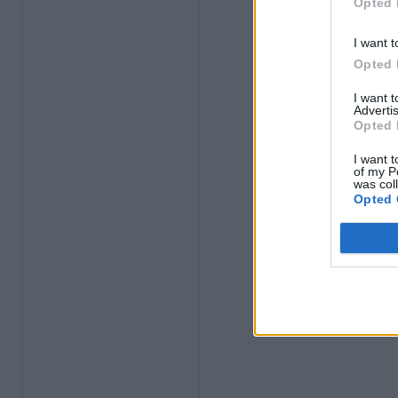
Opted 
I want t
Opted 
I want 
Advertis
Opted 
I want t
of my P
was col
Opted 