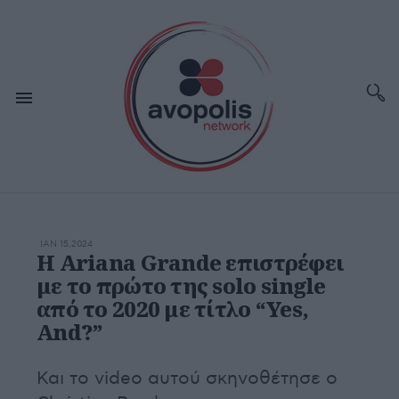
ΙΑΝ 15,2024
Η Ariana Grande επιστρέφει
με το πρώτο της solo single
από το 2020 με τίτλο “Yes,
And?”
Και το video αυτού σκηνοθέτησε ο