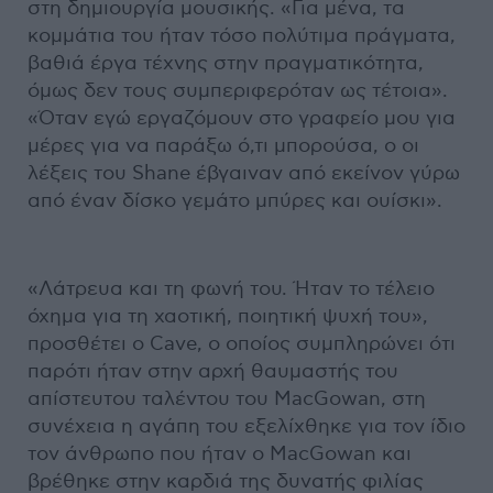
στη δημιουργία μουσικής. «Για μένα, τα
κομμάτια του ήταν τόσο πολύτιμα πράγματα,
βαθιά έργα τέχνης στην πραγματικότητα,
όμως δεν τους συμπεριφερόταν ως τέτοια».
«Όταν εγώ εργαζόμουν στο γραφείο μου για
μέρες για να παράξω ό,τι μπορούσα, ο οι
λέξεις του Shane έβγαιναν από εκείνον γύρω
από έναν δίσκο γεμάτο μπύρες και ουίσκι».
«Λάτρευα και τη φωνή του. Ήταν το τέλειο
όχημα για τη χαοτική, ποιητική ψυχή του»,
προσθέτει ο Cave, ο οποίος συμπληρώνει ότι
παρότι ήταν στην αρχή θαυμαστής του
απίστευτου ταλέντου του MacGowan, στη
συνέχεια η αγάπη του εξελίχθηκε για τον ίδιο
τον άνθρωπο που ήταν ο MacGowan και
βρέθηκε στην καρδιά της δυνατής φιλίας