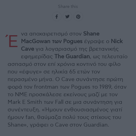
Share this
να αποχαιρετισμό στον
Shane
Έ
MacGowan των
Pogues
έγραψε ο
Nick
Cave
για λογαριασμό της βρετανικής
εφημερίδας
The
Guardian
, ως τελευταίο
ασπασμό στον επί χρόνια κοντινό του φίλο
που «έφυγε» σε ηλικία 65 ετών τον
περασμένο μήνα. Ο Cave συνάντησε πρώτη
φορά τον frontman των Pogues το 1989, όταν
το NME προσκάλεσε εκείνους μαζί με τον
Mark E Smith των Fall σε μια συνάντηση για
συνέντευξη. «Ήμουν ενθουσιασμένος γιατί
ήμουν fan, θαύμαζα πολύ τους στίχους του
Shane», γράφει ο Cave στον Guardian.