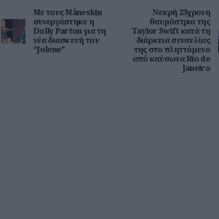
Με τους Måneskin
Νεκρή 23χρονη
συνεργάστηκε η
θαυμάστρια της
Dolly Parton για τη
Taylor Swift κατά τη
νέα διασκευή του
διάρκεια συναυλίας
“Jolene”
της στο πληττόμενο
από καύσωνα Rio de
Janeiro