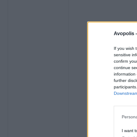
Avopolis 
If you wish 
sensitive in
confirm you
continue se
information 
further disc
participants
Downstream 
Persona
I want t