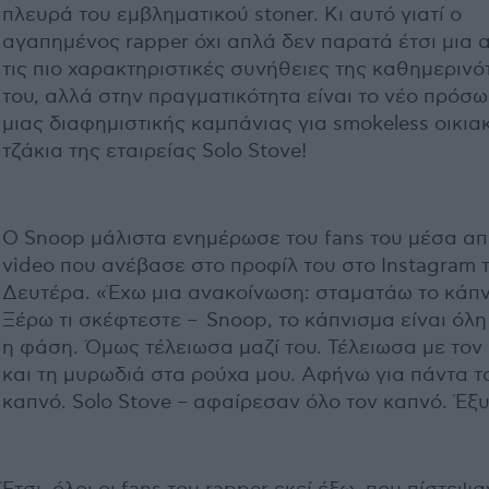
πλευρά του εμβληματικού stoner. Κι αυτό γιατί ο
αγαπημένος rapper όχι απλά δεν παρατά έτσι μια 
τις πιο χαρακτηριστικές συνήθειες της καθημερινό
του, αλλά στην πραγματικότητα είναι το νέο πρόσ
μιας διαφημιστικής καμπάνιας για smokeless οικια
τζάκια της εταιρείας Solo Stove!
Ο Snoop μάλιστα ενημέρωσε του fans του μέσα απ
video που ανέβασε στο προφίλ του στο Instagram 
Δευτέρα. «Έχω μια ανακοίνωση: σταματάω το κάπν
Ξέρω τι σκέφτεστε – Snoop, το κάπνισμα είναι όλη
η φάση. Όμως τέλειωσα μαζί του. Τέλειωσα με τον
και τη μυρωδιά στα ρούχα μου. Αφήνω για πάντα τ
καπνό. Solo Stove – αφαίρεσαν όλο τον καπνό. Έξ