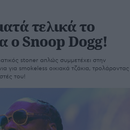
ματά τελικά το
α ο Snoop Dogg!
ματικός stoner απλώς συμμετέχει στην
ια για smokeless οικιακά τζάκια, τρολάροντας
στές του!