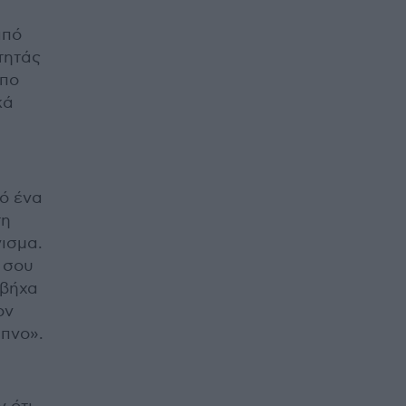
από
τητάς
ωπο
κά
ό ένα
τη
ισμα.
 σου
 βήχα
ον
υπνο».