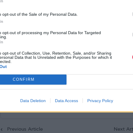
In
o opt-out of the Sale of my Personal Data.
In
to opt-out of processing my Personal Data for Targeted
ing.
In
o opt-out of Collection, Use, Retention, Sale, and/or Sharing
ersonal Data that Is Unrelated with the Purposes for which it
lected.
Out
CONFIRM
Δείτε αυτή τη δημοσίευση στο Instagram.
Data Deletion
Data Access
Privacy Policy
Η δημοσίευση κοινοποιήθηκε από το χρήστη snoopdogg (@snoopd
Previous Article
Next Art