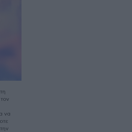
τη
 τον
α να
ποτε
την