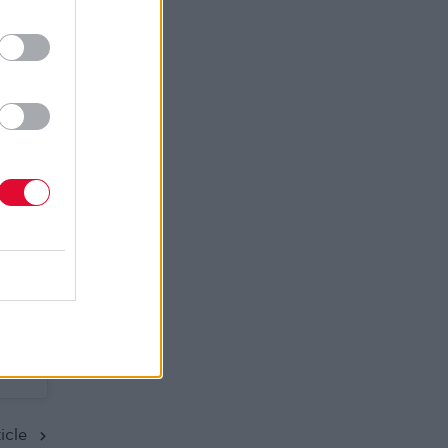
ogg)
icle