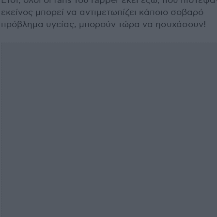
Έτσι, όλοι οι fans του rapper εκεί έξω, που πίστεψα
εκείνος μπορεί να αντιμετωπίζει κάποιο σοβαρό
πρόβλημα υγείας, μπορούν τώρα να ησυχάσουν!