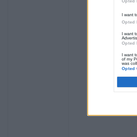
Opted 
I want t
Opted 
I want 
Advertis
Opted 
I want t
of my P
was col
Opted 