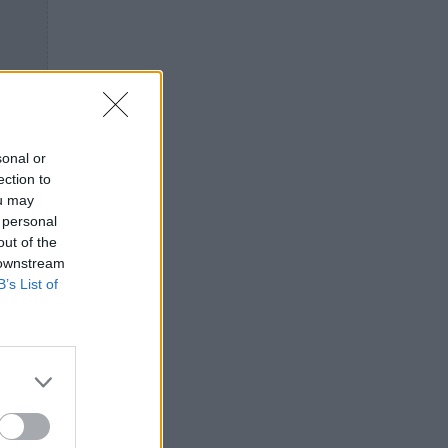
sonal or
ection to
ou may
 personal
out of the
 downstream
B’s List of