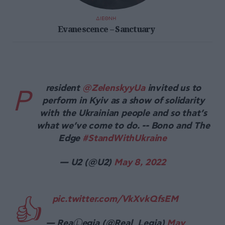
ΔΙΕΘΝΗ
Evanescence – Sanctuary
resident
@ZelenskyyUa
invited us to
P
perform in Kyiv as a show of solidarity
with the Ukrainian people and so that’s
what we’ve come to do. -- Bono and The
Edge
#StandWithUkraine
— U2 (@U2)
May 8, 2022
pic.twitter.com/VkXvkQfsEM
👍
— ReaⓁegia (@Real_Legia)
May