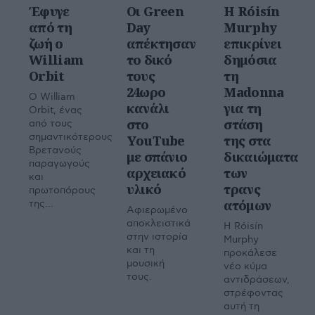
Έφυγε
Οι Green
Η Róisín
από τη
Day
Murphy
ζωή ο
απέκτησαν
επικρίνει
William
το δικό
δημόσια
Orbit
τους
τη
24ωρο
Madonna
Ο William
κανάλι
για τη
Orbit, ένας
στο
στάση
από τους
σημαντικότερους
YouTube
της στα
Βρετανούς
με σπάνιο
δικαιώματα
παραγωγούς
αρχειακό
των
και
υλικό
τρανς
πρωτοπόρους
ατόμων
της...
Aφιερωμένο
αποκλειστικά
Η Róisín
στην ιστορία
Murphy
και τη
προκάλεσε
μουσική
νέο κύμα
τους.
αντιδράσεων,
στρέφοντας
αυτή τη