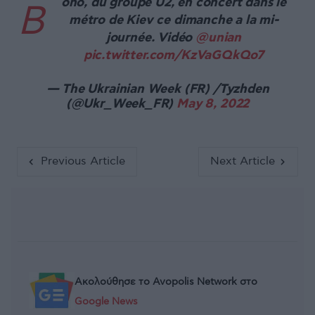
ono, du groupe U2, en concert dans le
B
métro de Kiev ce dimanche a la mi-
journée. Vidéo
@unian
pic.twitter.com/KzVaGQkQo7
— The Ukrainian Week (FR) /Tyzhden
(@Ukr_Week_FR)
May 8, 2022
Previous Article
Next Article
Ακολούθησε το Avopolis Network στο
Google News