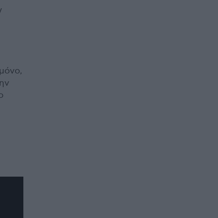
y
μόνο,
ην
ο