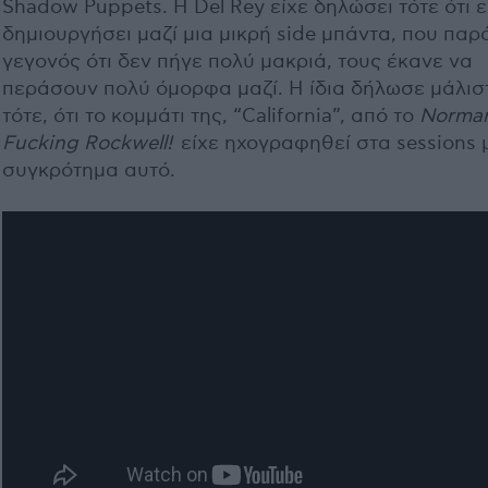
Shadow Puppets. Η Del Rey είχε δηλώσει τότε ότι ε
δημιουργήσει μαζί μια μικρή side μπάντα, που παρ
γεγονός ότι δεν πήγε πολύ μακριά, τους έκανε να
περάσουν πολύ όμορφα μαζί. Η ίδια δήλωσε μάλισ
τότε, ότι το κομμάτι της, “California”, από το
Norma
Fucking
Rockwell!
είχε ηχογραφηθεί στα sessions 
συγκρότημα αυτό.