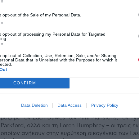
In
o opt-out of the Sale of my Personal Data.
In
to opt-out of processing my Personal Data for Targeted
ing.
In
o opt-out of Collection, Use, Retention, Sale, and/or Sharing
ersonal Data that Is Unrelated with the Purposes for which it
lected.
Out
CONFIRM
Σε συνέντευξή της στο ΝΜΕ, η Del Rey είχε αναφε
Data Deletion
Data Access
Privacy Policy
παλαιότερα και αυτή στη συνεργασία της με τον K
μαζί με τον Zach Dawes των Mini Mansions, τον Tyl
Parkford, αλλά και τη Loren Humphrey – οι τρεις ε
οποίων ανήκουν στην ευρύτερη οικογένεια των Las