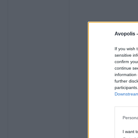
Avopolis 
If you wish 
sensitive in
confirm you
continue se
information 
further disc
participants
Downstream 
Persona
I want t