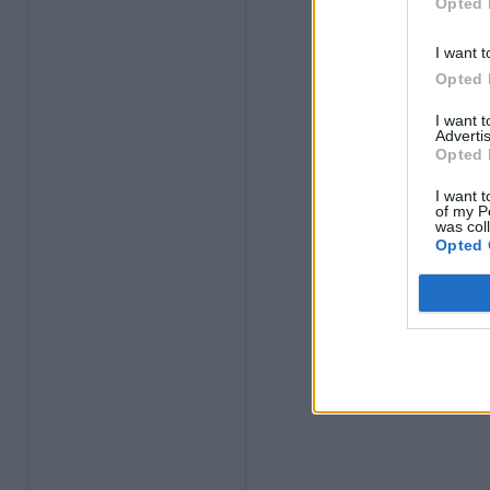
Opted 
I want t
Opted 
I want 
Advertis
Opted 
I want t
of my P
was col
Opted 