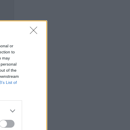
sonal or
ection to
ou may
 personal
out of the
 downstream
B’s List of