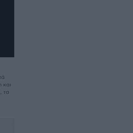
τά
n και
, τα