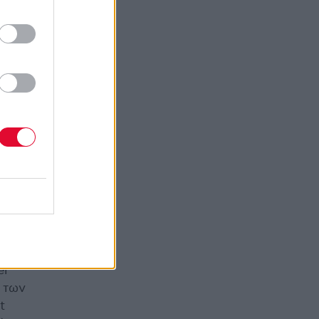
ρθεί
ane,
er
κ των
t