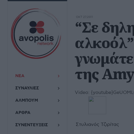
ΟΚΤ 27,2011
“Σε δηλ
αλκοόλ”
γνωμάτε
της Amy
ΝΕΑ
ΣΥΝΑΥΛΙΕΣ
Video:
{youtube}GeUOMLO
ΑΛΜΠΟΥΜ
ΑΡΘΡΑ
Στυλιανός Τζιρίτας
ΣΥΝΕΝΤΕΥΞΕΙΣ