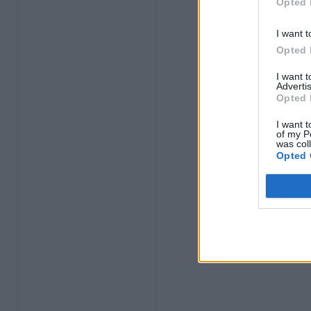
Opted 
I want t
Opted 
I want 
Advertis
Opted 
I want t
of my P
was col
Opted 