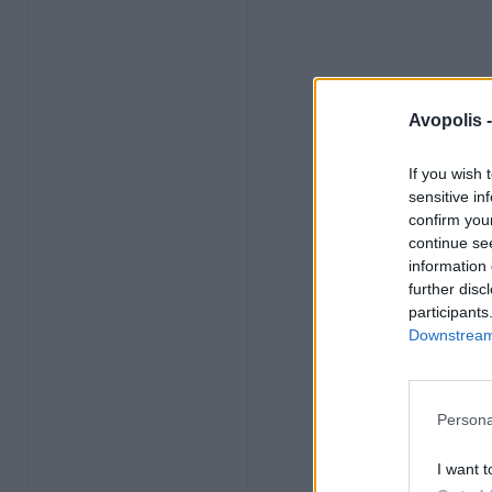
Avopolis 
If you wish 
sensitive in
confirm you
continue se
information 
further disc
participants
Downstream 
Persona
I want t