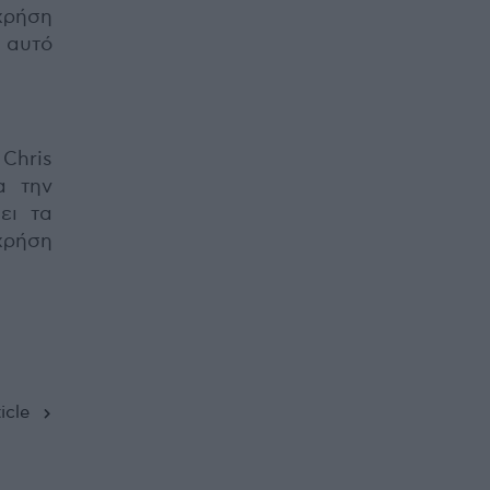
 χρήση
 αυτό
Chris
α την
ει τα
χρήση
icle