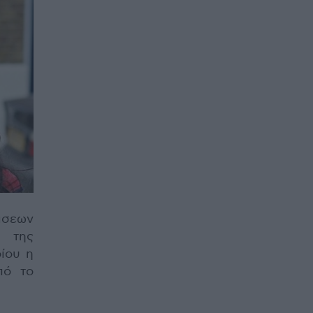
άσεων
 της
ίου η
πό το