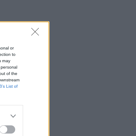
sonal or
ection to
ou may
 personal
out of the
 downstream
B’s List of