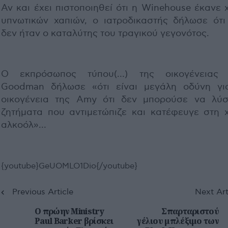
Αν και έχει πιστοποιηθεί ότι η Winehouse έκανε
υπνωτικών χαπιών, ο ιατροδικαστής δήλωσε ότι
δεν ήταν ο καταλύτης του τραγικού γεγονότος.
Ο εκπρόσωπος τύπου(…) της οικογένειας 
Goodman δήλωσε «ότι είναι μεγάλη οδύνη γι
οικογένεια της Amy ότι δεν μπορούσε να λύσ
ζητήματα που αντιμετώπιζε και κατέφευγε στη 
αλκοόλ»…
{youtube}GeUOMLO1Dio{/youtube}
Previous Article
Next Art
O πρώην Ministry
Σπαρταριστού
Paul Barker βρίσκει
γέλιου μπλέξιμο των