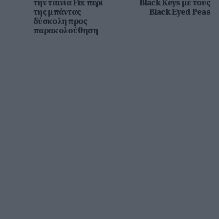
την ταινία Fix περί
Black Keys με τους
της μπάντας
Black Eyed Peas
δύσκολη προς
παρακολούθηση