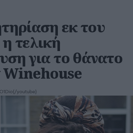
ητηρίαση εκ του
 η τελική
υση για το θάνατο
 Winehouse
1Dio{/youtube}