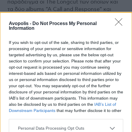
παράδειγμα οι The Longcut των οποίων και
τα δύο albums “A Call and Response” και
“Open Hearts” βρέθηκαν αντιστοίχως τις
Avopolis -
Do Not Process My Personal
χρονιές κυκλοφορίας τους σε όλες τις best
Information
of λίστες των μουσικών δημοσιογράφων ανά
τον κόσμο χωρίς όμως να πουλήσουν τα
If you wish to opt-out of the sale, sharing to third parties, or
ανάλογα αντίτυπα. Ευτυχώς ωστόσο που
processing of your personal or sensitive information for
υπάρχουν ακόμα μπάντες σαν τους The
targeted advertising by us, please use the below opt-out
Longcut για να επανακαθορίζουν τα όρια της
section to confirm your selection. Please note that after your
opt-out request is processed you may continue seeing
ροκ μουσικής με κάθε νέα τους κυκλοφορία.
interest-based ads based on personal information utilized by
us or personal information disclosed to third parties prior to
Ακούστε: “A Tried and Tested Method”
your opt-out. You may separately opt-out of the further
Myspace:
www.myspace.com/thelongcut
disclosure of your personal information by third parties on the
IAB’s list of downstream participants. This information may
also be disclosed by us to third parties on the
IAB’s List of
Rykarda Parasol
Downstream Participants
that may further disclose it to other
third parties.
H Nico, o Johhny Cash, οι Bad Seeds, οι
Concrete Blonde είναι μόνο μερικοί από τους
Personal Data Processing Opt Outs