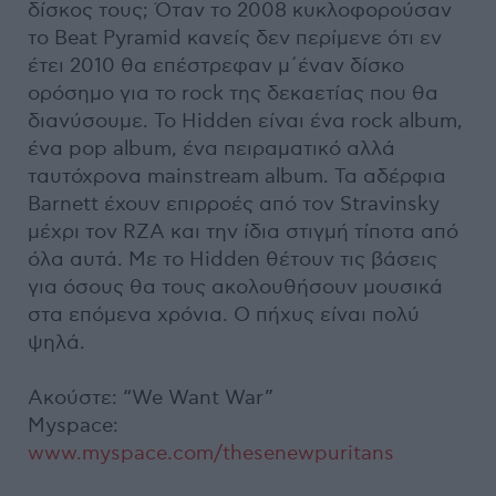
δίσκος τους; Όταν το 2008 κυκλοφορούσαν
το Beat Pyramid κανείς δεν περίμενε ότι εν
έτει 2010 θα επέστρεφαν μ΄έναν δίσκο
ορόσημο για το rock της δεκαετίας που θα
διανύσουμε. Το Hidden είναι ένα rock album,
ένα pop album, ένα πειραματικό αλλά
ταυτόχρονα mainstream album. Τα αδέρφια
Barnett έχουν επιρροές από τον Stravinsky
μέχρι τον RZA και την ίδια στιγμή τίποτα από
όλα αυτά. Με το Hidden θέτουν τις βάσεις
για όσους θα τους ακολουθήσουν μουσικά
στα επόμενα χρόνια. Ο πήχυς είναι πολύ
ψηλά.
Ακούστε: “We Want War”
Μyspace:
www.myspace.com/thesenewpuritans