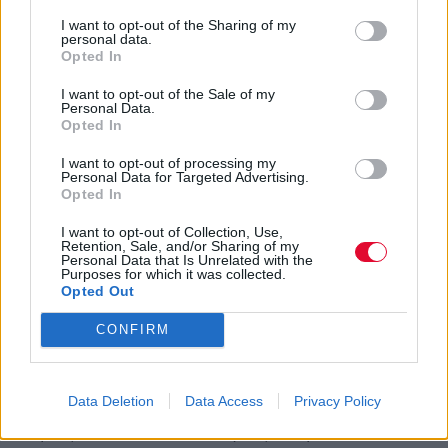
“δαίμονες” που βασανίζουν την Rykarda. Η
I want to opt-out of the Sharing of my
φωνή της τραγουδάει, με Καλιφορνέζικο 70’s
personal data.
Opted In
χαρακτήρα και ηχόχρωμα, βιώματα και
ιστορίες του Αμερικάνικου Νότου όπου και
I want to opt-out of the Sale of my
μεγάλωσε. Η ίδια το χαρακτηρίζει ως “rock
Personal Data.
Opted In
noir”, ένας όρος που περιγράφει απόλυτα τη
Rykarda και την μουσική της.
I want to opt-out of processing my
Personal Data for Targeted Advertising.
Opted In
Ακούστε: “She’s Like Heroin”
Myspace:
www.myspace.com/rykardaparasol
I want to opt-out of Collection, Use,
Retention, Sale, and/or Sharing of my
Personal Data that Is Unrelated with the
Purposes for which it was collected.
Poka
Opted Out
CONFIRM
Σε περίπτωση που κάποιος δεν γνώριζε την
εθνικότητα του Poka τότε εύκολα θα
μπορούσε να υποθέσει ότι κατάγεται από τη
Data Deletion
Data Access
Privacy Policy
μεγάλη σχολή της Γαλλικής house σκηνής.
Όμως ο Poka είναι Έλληνας και μάλιστα από