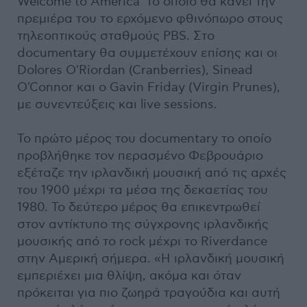
Welcome to America’ το οποίο θα κάνει την
πρεμιέρα του το ερχόμενο φθινόπωρο στους
τηλεοπτικούς σταθμούς PBS. Στο
documentary θα συμμετέχουν επίσης και οι
Dolores O'Riordan (Cranberries), Sinead
O'Connor και ο Gavin Friday (Virgin Prunes),
με συνεντεύξεις και live sessions.
To πρώτο μέρος του documentary το οποίο
προβλήθηκε τον περασμένο Φεβρουάριο
εξέταζε την ιρλανδική μουσική από τις αρχές
του 1900 μέχρι τα μέσα της δεκαετίας του
1980. Το δεύτερο μέρος θα επικεντρωθεί
στον αντίκτυπο της σύγχρονης ιρλανδικής
μουσικής από το rock μέχρι το Riverdance
στην Αμερική σήμερα. «Η ιρλανδική μουσική
εμπεριέχει μια θλίψη, ακόμα και όταν
πρόκειται για πιο ζωηρά τραγούδια και αυτή