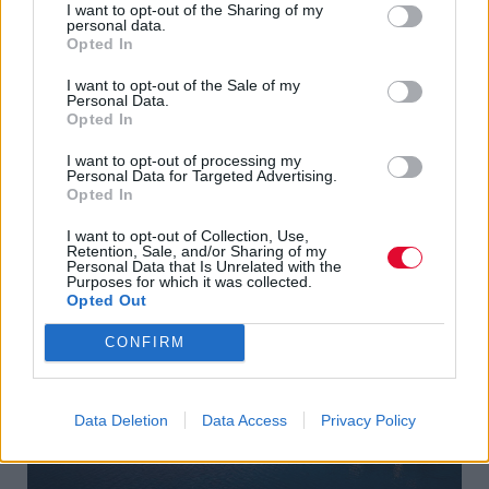
των World Travel Awards, ως αναγνώριση για
I want to opt-out of the Sharing of my
personal data.
τη σημαντική συμβολή του Sani Resort στην
Opted In
ανάδειξη και προώθηση του πολιτισμού. Το
I want to opt-out of the Sale of my
Sani Festival έχει φιλοξενήσει στη σκηνή του
Personal Data.
κάποιους από τους σημαντικότερους
Opted In
καλλιτέχνες της τζαζ, κλασικής, ροκ, και ποπ
I want to opt-out of processing my
διεθνούς σκηνής.
Personal Data for Targeted Advertising.
Opted In
#SaniFestival #StarsOnTheHill #OnlyAtSani
I want to opt-out of Collection, Use,
Retention, Sale, and/or Sharing of my
Personal Data that Is Unrelated with the
Purposes for which it was collected.
Opted Out
CONFIRM
Data Deletion
Data Access
Privacy Policy