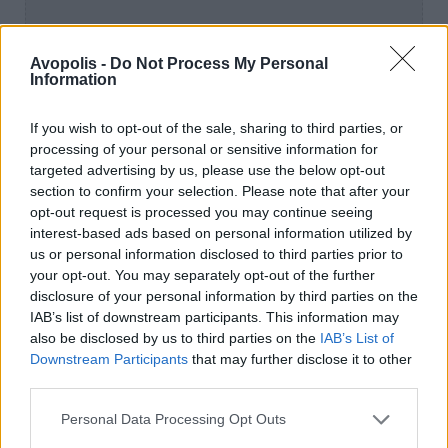
Avopolis -
Do Not Process My Personal
Information
If you wish to opt-out of the sale, sharing to third parties, or
processing of your personal or sensitive information for
targeted advertising by us, please use the below opt-out
section to confirm your selection. Please note that after your
opt-out request is processed you may continue seeing
interest-based ads based on personal information utilized by
Το διεθνούς εμβέλειας Sani Festival του Sani
us or personal information disclosed to third parties prior to
your opt-out. You may separately opt-out of the further
Resort, που διοργανώνεται εδώ και 32 χρόνια
disclosure of your personal information by third parties on the
στον Λόφο της Σάνης, αποτελεί το
IAB’s list of downstream participants. This information may
μεγαλύτερο και ιστορικότερο ιδιωτικό
also be disclosed by us to third parties on the
IAB’s List of
φεστιβάλ στην Ελλάδα, ενώ έχει κατακτήσει
Downstream Participants
that may further disclose it to other
επί δύο διαδοχικά έτη (2022, 2023) το διεθνές
third parties.
βραβείο "World's Leading Cultural
Personal Data Processing Opt Outs
Destination Resort" στον διακεκριμένο θεσμό