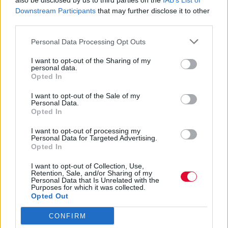
also be disclosed by us to third parties on the
IAB’s List of
Downstream Participants
that may further disclose it to other
third parties.
Personal Data Processing Opt Outs
Ακολούθησε το Avopolis Network στο
I want to opt-out of the Sharing of my
personal data.
Google News
Opted In
I want to opt-out of the Sale of my
Personal Data.
Opted In
MOOD OF THE DAY
I want to opt-out of processing my
Personal Data for Targeted Advertising.
Opted In
Ποτέ δεν είναι αργά,
κυριολεκτικά. Ο Άντονι Χόπκινς
I want to opt-out of Collection, Use,
στα 88 αρνείται να το βάλει κάτω
Retention, Sale, and/or Sharing of my
Personal Data that Is Unrelated with the
και κυκλοφορεί το 1ο του
Purposes for which it was collected.
Opted Out
άλμπουμ με ορχηστρικές συνθέσεις και τίτλο:
Life Is A Dream. Φυσικά και είναι Άντονι...
CONFIRM
Μάκης Μηλάτος