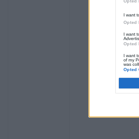
Opted 
I want t
Opted 
I want 
Advertis
Opted 
I want t
of my P
was col
Opted 