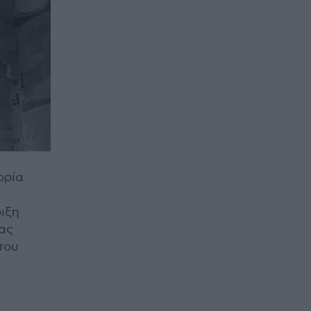
ορία
ιξη
ας
 του