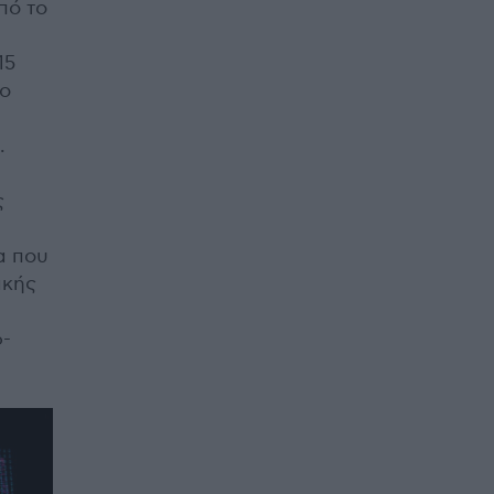
πό το
15
ιο
.
ς
α που
ικής
6-