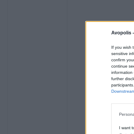
Avopolis 
If you wish 
sensitive in
confirm you
continue se
information 
further disc
participants
Downstream 
Persona
I want t