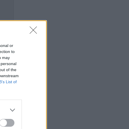
sonal or
ection to
ou may
 personal
out of the
 downstream
B’s List of
υν
lon
άκι
 της