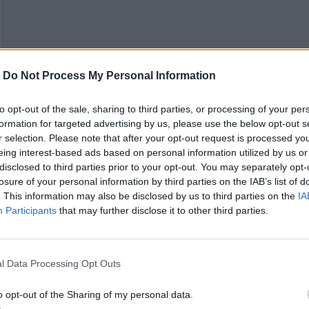
-
Do Not Process My Personal Information
to opt-out of the sale, sharing to third parties, or processing of your per
formation for targeted advertising by us, please use the below opt-out s
r selection. Please note that after your opt-out request is processed y
eing interest-based ads based on personal information utilized by us or
disclosed to third parties prior to your opt-out. You may separately opt-
losure of your personal information by third parties on the IAB’s list of
. This information may also be disclosed by us to third parties on the
IA
Οι στίχοι, η μουσική, η μίξη και η παραγωγή ανήκο
Participants
that may further disclose it to other third parties.
στον Φίλο Φίλου, ενώ το master επιμελήθηκε ο Eke
και το εξώφυλλο το Replica Studios.
l Data Processing Opt Outs
Ο τίτλος του album είναι δανεισμένος από ένα στιχ
της Κατερίνας Γώγου, συγκεκριμένα από το ποίημα
o opt-out of the Sharing of my personal data.
Η ζωή μας είναι σουγιάδες.