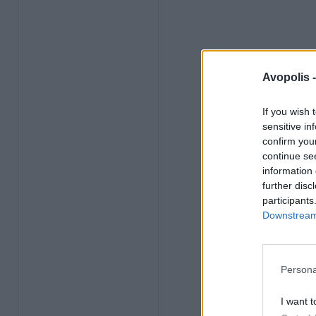
Avopolis 
If you wish 
sensitive in
confirm you
continue se
information 
further disc
participants
Downstream 
Persona
I want t