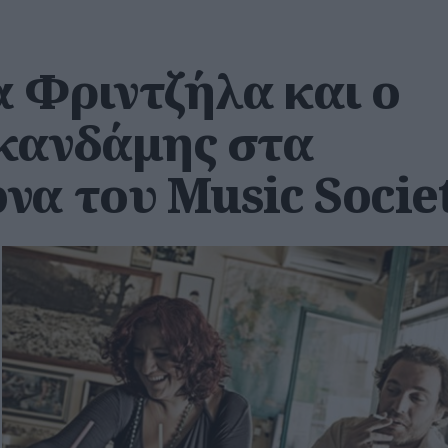
 Φριντζήλα και ο
κανδάμης στα
να του Music Socie