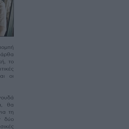
κπομπή
Μάρθα
ή, το
τικές
αι οι
γουδά
α, θα
ια τη
ν δύο
σικές