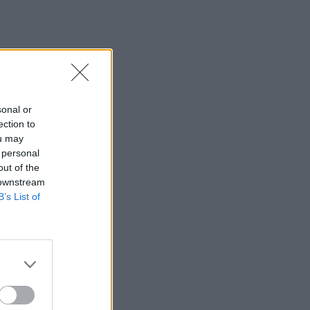
sonal or
ection to
ou may
 personal
out of the
 downstream
B’s List of