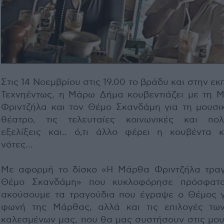
Στις 14 Νοεμβρίου στις 19.00 το βράδυ και στην ε
Τεχνηέντως, η Μάρω Δήμα κουβεντιάζει με τη 
Φριντζήλα και τον Θέμο Σκανδάμη για τη μουσικ
θέατρο, τις τελευταίες κοινωνικές και πολι
εξελίξεις και.. ό,τι άλλο φέρει η κουβέντα κ
νότες...
Mε αφορμή το δίσκο «Η Μάρθα Φριντζήλα τρα
Θέμο Σκανδάμη» που κυκλοφόρησε πρόσφατ
ακούσουμε τα τραγούδια που έγραψε ο Θέμος γ
φωνή της Μάρθας, αλλά και τις επιλογές τω
καλεσμένων μας, που θα μας συστήσουν στις μου