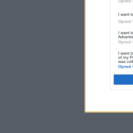
Opted 
I want t
Opted 
I want 
Advertis
Opted 
I want t
of my P
was col
Opted 