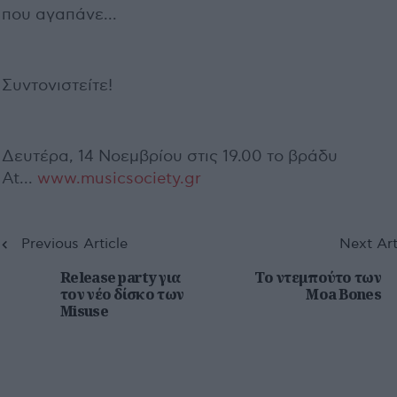
που αγαπάνε...
Συντονιστείτε!
Δευτέρα, 14 Νοεμβρίου στις 19.00 το βράδυ
At...
www.musicsociety.gr
Previous Article
Next Art
Release party για
Το ντεμπούτο των
τον νέο δίσκο των
Moa Bones
Misuse