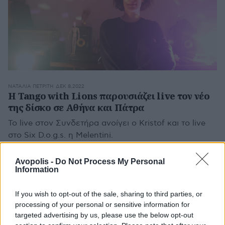
ΝΑΤΑΛΊΑ ΠΕΤΡΊΤΗ
ΔΕΚ 8,2022
Η Tango with Lions παρουσιάζει live τον νέο
της δίσκο σε Αθήνα και Πάτρα
To live στον Συνδετήρα ανοίγει ο Kristof και το live
στο Six D.o.g.s. η Melentini.
Avopolis -
Do Not Process My Personal
Information
If you wish to opt-out of the sale, sharing to third parties, or
processing of your personal or sensitive information for
targeted advertising by us, please use the below opt-out