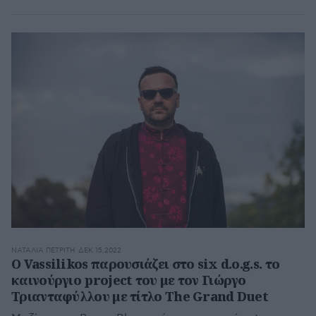
ΝΑΤΑΛΊΑ ΠΕΤΡΊΤΗ
ΔΕΚ 15,2022
Ο Vassilikos παρουσιάζει στο six d.o.g.s. το
καινούργιο project του με τον Γιώργο
Τριανταφύλλου με τίτλο The Grand Duet