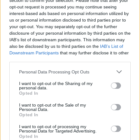
section to confirm your selection. Please note that after your
opt-out request is processed you may continue seeing
interest-based ads based on personal information utilized by
us or personal information disclosed to third parties prior to
your opt-out. You may separately opt-out of the further
disclosure of your personal information by third parties on the
IAB’s list of downstream participants. This information may
also be disclosed by us to third parties on the
IAB’s List of
Downstream Participants
that may further disclose it to other
ΝΑΤΑΛΊΑ ΠΕΤΡΊΤΗ
ΔΕΚ 2,2022
third parties.
Το showcase live show της Venerate
Industries έρχεται στο Fuzz με δωρεάν είσοδο
Personal Data Processing Opt Outs
ΛΔΛΜ, Mammock, Blame Kandinsky, Krause και οι
I want to opt-out of the Sharing of my
Sun of Nothing θα εμφανιστούν στο Fuzz Club σε μια
personal data.
παρουσίαση της Venerate Industries και μια ευκαιρία
Opted In
για ανακεφαλαίωση όλων όσων έχουν γίνει αυτά τα 2
I want to opt-out of the Sale of my
τελευταία χρόνια
Personal Data.
Opted In
I want to opt-out of processing my
Personal Data for Targeted Advertising.
Opted In