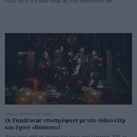
Μαζί τους η Rosey Blue σε ένα ακουστικό set.
ΝΑΤΑΛΊΑ ΠΕΤΡΊΤΗ
ΔΕΚ 9,2022
Οι Fundracar επιστρέφουν με νέο video clip
και έχουν «Βάσανα»!
Λίγο πριν από τη συναυλία τους στο Gagarin 205, οι