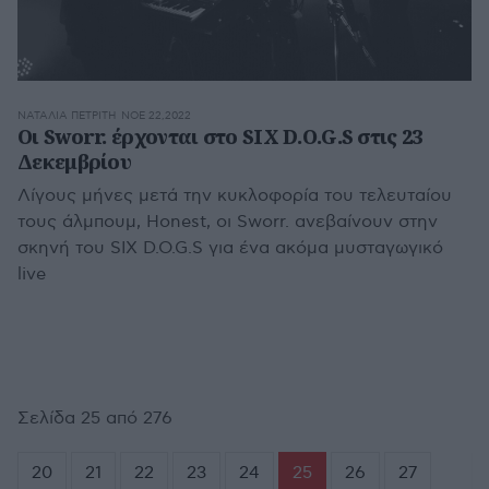
ΝΑΤΑΛΊΑ ΠΕΤΡΊΤΗ
ΝΟΕ 22,2022
Οι Sworr. έρχονται στο SIX D.O.G.S στις 23
Δεκεμβρίου
Λίγους μήνες μετά την κυκλοφορία του τελευταίου
τους άλμπουμ, Ηonest, οι Sworr. ανεβαίνουν στην
σκηνή του SIX D.O.G.S για ένα ακόμα μυσταγωγικό
live
Σελίδα 25 από 276
20
21
22
23
24
25
26
27