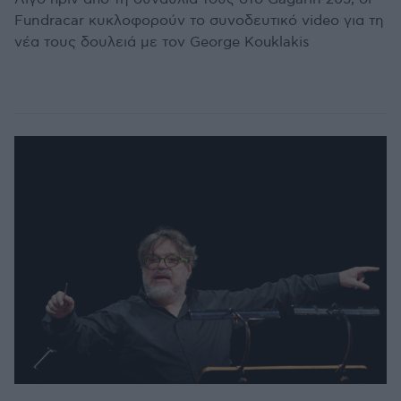
Fundracar κυκλοφορούν το συνοδευτικό video για τη
νέα τους δουλειά με τον George Kouklakis