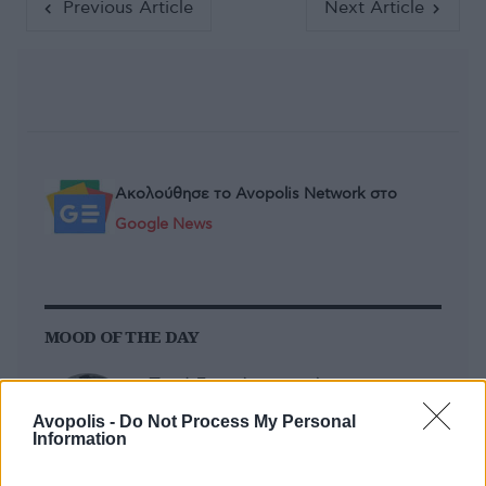
Previous Article
Next Article
Ακολούθησε το Avopolis Network στο
Google News
MOOD OF THE DAY
Ποτέ δεν είναι αργά,
κυριολεκτικά. Ο Άντονι Χόπκινς
Avopolis -
Do Not Process My Personal
στα 88 αρνείται να το βάλει κάτω
Information
και κυκλοφορεί το 1ο του
άλμπουμ με ορχηστρικές συνθέσεις και τίτλο: