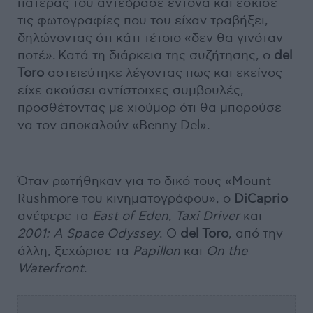
πατέρας του αντέδρασε έντονα και έσκισε
τις φωτογραφίες που του είχαν τραβήξει,
δηλώνοντας ότι κάτι τέτοιο «δεν θα γινόταν
ποτέ». Κατά τη διάρκεια της συζήτησης, ο
del
Toro
αστειεύτηκε λέγοντας πως και εκείνος
είχε ακούσει αντίστοιχες συμβουλές,
προσθέτοντας με χιούμορ ότι θα μπορούσε
να τον αποκαλούν «Benny Del».
Όταν ρωτήθηκαν για το δικό τους «Mount
Rushmore του κινηματογράφου», ο
DiCaprio
ανέφερε τα
East of Eden
,
Taxi Driver
και
2001: A Space Odyssey
. Ο
del Toro
, από την
άλλη, ξεχώρισε τα
Papillon
και
On the
Waterfront
.