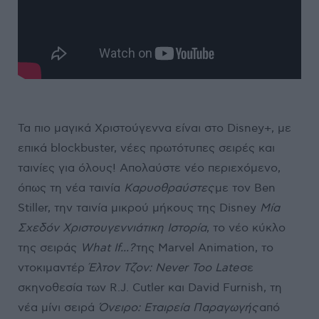
Τα πιο μαγικά Χριστούγεννα είναι στο Disney+, με
επικά blockbuster, νέες πρωτότυπες σειρές και
ταινίες για όλους! Απολαύστε νέο περιεχόμενο,
όπως τη νέα ταινία
Καρυοθραύστες
με τον Ben
Stiller, την ταινία μικρού μήκους της Disney
Μία
Σχεδόν Χριστουγεννιάτικη Ιστορία
, το νέο κύκλο
της σειράς
What If...?
της Marvel Animation, το
ντοκιμαντέρ
Έλτον Τζον: Never Too Late
σε
σκηνοθεσία των R.J. Cutler και David Furnish, τη
νέα μίνι σειρά
Όνειρο: Εταιρεία Παραγωγής
από