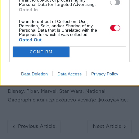
I want to opt-out of processing my
Personal Data for Targeted Advertising.
Opted In
I want to opt-out of Collection, Use,
Retention, Sale, and/or Sharing of my
Personal Data that Is Unrelated with the
Purposes for which it was collected.
Το Disney+ είναι διαθέσιμο από 9,99 € το μήνα,
Opted Out
χωρίς κρυφές χρεώσεις και την επιλογή ακύρωσης
CONFIRM
οποιαδήποτε στιγμή. Το Disney+ διαθέτει
περιεχόμενο για όλους, προσθέτοντας καθ’ όλη τη
διάρκεια του έτους νέες σειρές, ταινίες
Data Deletion
Data Access
Privacy Policy
blockbuster, αποκλειστικό πρωτότυπο περιεχόμενο,
Disney, Pixar, Marvel, Star Wars, National
Geographic και περιεχόμενο γενικής ψυχαγωγίας.
Previous Article
Next Article