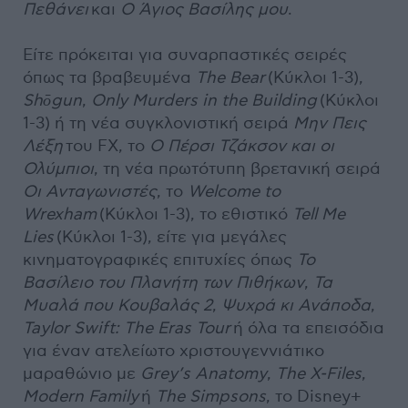
Πεθάνει
και
Ο Άγιος Βασίλης μου
.
Είτε πρόκειται για συναρπαστικές σειρές
όπως τα βραβευμένα
The Bear
(Κύκλοι 1-3),
Shōgun
,
Only Murders in the Building
(Κύκλοι
1-3) ή τη νέα συγκλονιστική σειρά
Μην Πεις
Λέξη
του FX, το
Ο Πέρσι Τζάκσον και οι
Ολύμπιοι
, τη νέα πρωτότυπη βρετανική σειρά
Οι Ανταγωνιστές
, το
Welcome to
Wrexham
(Κύκλοι 1-3), το εθιστικό
Tell Me
Lies
(Κύκλοι 1-3), είτε για μεγάλες
κινηματογραφικές επιτυχίες όπως
Το
Βασίλειο του Πλανήτη των Πιθήκων
,
Τα
Μυαλά που Κουβαλάς 2
,
Ψυχρά κι Ανάποδα
,
Taylor Swift: The Eras Tour
ή όλα τα επεισόδια
για έναν ατελείωτο χριστουγεννιάτικο
μαραθώνιο με
Grey’s Anatomy
,
The X-Files
,
Modern Family
ή
The Simpsons
, το Disney+