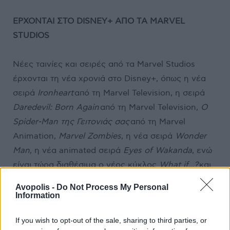
ΕΡΧΟΝΤΑΙ ΣΤΟ DISNEY+ ΑΠΟ ΤΑ MARVEL
STUDIOS
Νέες ταινίες και σειρές από τα Marvel Studios
έρχονται τη νέα χρονιά στο Disney+, όπως η νέα
σειρά
Ironheart
από τη Marvel Television, η σειρά
Daredevil: Born Again
από τη Marvel Television,
Ο
Spider-Man της Γειτονιάς σας
από τη Marvel
Animation,
Marvel Zombies
, η νέα σειρά
Wonder
Man
, η νέα animated σειρά
Eyes of Wakanda
, ενώ
είναι τώρα διαθέσιμα ο νέος κύκλος
What if...?
και
η ταινία
Deadpool & Wolverine
.
Avopolis -
Do Not Process My Personal
Information
If you wish to opt-out of the sale, sharing to third parties, or