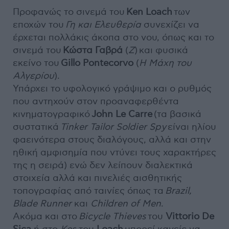
Προφανώς το σινεμά του
Ken Loach
των
εποχών του
Γη και Ελευθερία
συνεχίζει να
έρχεται πολλάκις άκοπα στο νου, όπως και το
σινεμά του
Κώστα Γαβρά
(
Ζ
) και φυσικά
εκείνο του
Gillo Pontecorvo
(
Η Μάχη του
Αλγερίου
).
Υπάρχει το υφολογικό γράψιμο και ο ρυθμός
που αντηχούν στον προαναφερθέντα
κινηματογραφικό
John Le Carre
(τα βασικά
συστατικά
Tinker Tailor Soldier Spy
είναι ηλίου
φαεινότερα στους διαλόγους, αλλά και στην
ηθική αμφισημία που ντύνει τους χαρακτήρες
της η σειρά) ενώ δεν λείπουν διαλεκτικά
στοιχεία αλλά και πινελιές αισθητικής
τοπογραφίας από ταινίες όπως τα
Brazil,
Blade Runner
και
Children of Men
.
Ακόμα και στo
Bicycle Thieves
του
Vittorio De