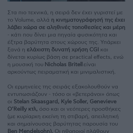
Στα πιο τεχνικά, η σειρά δεν έχει γυριστεί με
το Volume, αλλά
η κινηματογράφησή της έχει
λάβει χώρα σε αληθινές τοποθεσίες και μέρη
- κάτι που δίνει μια πηγαία φυσικότητα και
έξτρα βαρύτητα στους χώρους της. Υπάρχει
ξανά η
ελάχιστη δυνατή χρήση CGI
και
δίνεται κυρίως βάση σε practical effects, ενώ
η μουσική του
Nicholas Britell
είναι
αρκούντως πειραματική και μινιμαλιστική.
Οι ερμηνείες της σειράς εξακολουθούν να
εντυπωσιάζουν - τόσο οι «βετεράνοι» όπως
οι
Stelan Skaasgard, Kyle Soller, Genevieve
O’Reilly κτλ,
όσο και οι νεότερες προσθήκες
(με κυρίαρχη εκείνη τη στιβαρή, απειλητική
και σημαίνουσας βαρύτητας παρουσία του
Ben Mendelsohn).
Οι ηθοποιοί πλάθουν