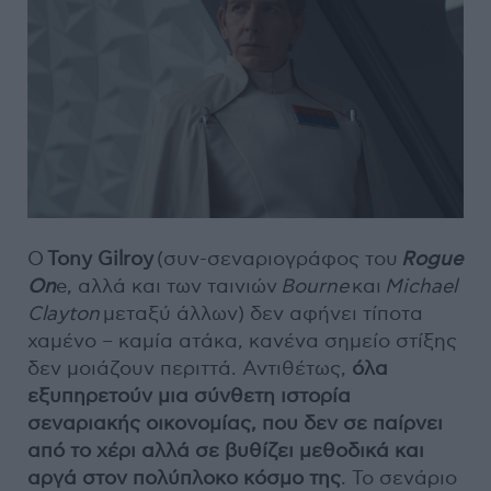
Ο
Tony Gilroy
(συν-σεναριογράφος του
Rogue
On
e, αλλά και των ταινιών
Bourne
και
Michael
Clayton
μεταξύ άλλων) δεν αφήνει τίποτα
χαμένο – καμία ατάκα, κανένα σημείο στίξης
δεν μοιάζουν περιττά. Αντιθέτως,
όλα
εξυπηρετούν μια σύνθετη ιστορία
σεναριακής οικονομίας, που δεν σε παίρνει
από το χέρι αλλά σε βυθίζει μεθοδικά και
αργά στον πολύπλοκο κόσμο της
. Το σενάριο