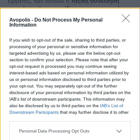
Εργάτες, των οποίων η
ταξική συνείδηση
γεννιέται μέσα στην ίδια την παραγωγική
διαδικασία
. Εργάτες που πιστεύουν στην
Avopolis -
Do Not Process My Personal
λαϊκή αυτενέργεια
και στη μη «κομματική»
Information
καθοδηγούμενη επαναστατική δράση.
Πρόσωπα - κλειδιά που λειτουργούν ως
If you wish to opt-out of the sale, sharing to third parties, or
processing of your personal or sensitive information for
αυτοδιαχειριζόμενες μονάδες, ευθέως
targeted advertising by us, please use the below opt-out
αντίθετες στη δικτατορία της Αυτοκρατορίας,
section to confirm your selection. Please note that after your
αλλά και σκεπτικές απέναντι στη δικτατορία
opt-out request is processed you may continue seeing
του προλεταριάτου
(που αρχίζει ήδη να
interest-based ads based on personal information utilized by
σχηματίζεται σιγά σιγά σε διάφορα μέτωπα)
us or personal information disclosed to third parties prior to
your opt-out. You may separately opt-out of the further
μεθοδεύοντας μια αντί-ιεραρχική μορφή
disclosure of your personal information by third parties on the
εξέγερσης, χωρίς προσδοκίες νομιμοποίησης
IAB’s list of downstream participants. This information may
της δράσης τους από κάποια μελλοντική
also be disclosed by us to third parties on the
IAB’s List of
κρατική εξουσία. Στρατιωτικοί που
Downstream Participants
that may further disclose it to other
αναζητούν
εσωτερική πληρότητα στην
third parties.
εξορθολογισμό του φασισμού
.
Personal Data Processing Opt Outs