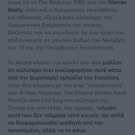
όπως πχ το
The Reds
του 1982 από τον
Warren
Beaty
, όταν και ο Αμερικανός σκηνοθέτης
και ηθοποιός «ξεγέλασε» ολόκληρη την
Αμερικανική βιομηχανία της εποχής,
βάζοντάς την να επενδύσει σε ένα έργο που
εξιδανίκευσε σε μεγάλο βαθμό τον Νοέμβρη
του ’17 και την Οκτωβριανή Επανάσταση.
Το
Andor
κλείνει τον κύκλο του σαν
μάλλον
ότι καλύτερο έχει κυκλοφορήσει ποτέ κάτω
από την (ευρύτερη) ομπρέλα του franchise
,
στην ίδια κλίμακα με την pop “επανάσταση”
των
A New Hope
και
The Empire Strikes back
.
Mοιάζει σαν ένα bug στο σύστημα της
Disney και στο τέλος της ημέρας,
τολμάει
αυτό που δεν τόλμησε ποτέ κανείς: όχι απλά
να διαφοροποιηθεί αισθητά από την
πεπατημένη, αλλά να το κάνει