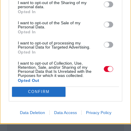
Το
Andor
αναπτύσσει στα καρέ του μια
I want to opt-out of the Sharing of my
personal data.
φοβερή ανθρωπογεωγραφία, η οποία δεν
Opted In
χρησιμοποιείται ως μέσο μιας ρηχής και
I want to opt-out of the Sale of my
στείρας διδακτικής ρητορικής ή κατήχησης,
Personal Data.
καθώς
όλοι συγκλίνουν, με τον τρόπο τους,
Opted In
στην ιδέα της εξέγερσης ως αναπόφευκτο
I want to opt-out of processing my
προϊόν της καταπίεσης
-μια εξέγερση που
Personal Data for Targeted Advertising.
Opted In
επιτυγχάνεται μέσω ηθικών συγκρούσεων,
προσωπικής θυσίας και συλλογικής
I want to opt-out of Collection, Use,
αφύπνισης.
Retention, Sale, and/or Sharing of my
Personal Data that Is Unrelated with the
Purposes for which it was collected.
Opted Out
CONFIRM
Data Deletion
Data Access
Privacy Policy