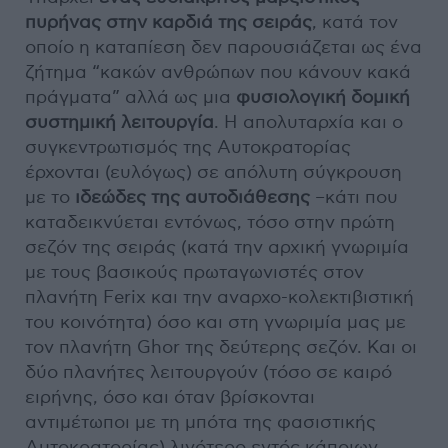
πυρήνας στην καρδιά της σειράς
, κατά τον
οποίο η καταπίεση δεν παρουσιάζεται ως ένα
ζήτημα “κακών ανθρώπων που κάνουν κακά
πράγματα” αλλά ως μια
φυσιολογική δομική
συστημική λειτουργία
. Η απολυταρχία και ο
συγκεντρωτισμός της Αυτοκρατορίας
έρχονται (ευλόγως) σε απόλυτη σύγκρουση
με το
ιδεώδες της αυτοδιάθεσης
–κάτι που
καταδεικνύεται εντόνως, τόσο στην πρώτη
σεζόν της σειράς (κατά την αρχική γνωριμία
με τους βασικούς πρωταγωνιστές στον
πλανήτη Ferix και την αναρχο-κολεκτιβιστική
του κοινότητα) όσο και στη γνωριμία μας με
τον πλανήτη Ghor της δεύτερης σεζόν. Και οι
δύο πλανήτες λειτουργούν (τόσο σε καιρό
ειρήνης, όσο και όταν βρίσκονται
αντιμέτωποι με τη μπότα της φασιστικής
Αυτοκρατορίας) λιγότερο εντός κάποιων