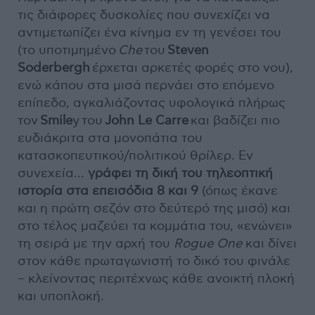
τις διάφορες δυσκολίες που συνεχίζει να
αντιμετωπίζει ένα κίνημα εν τη γενέσει του
(το υποτιμημένο
Che
του
Steven
Soderbergh
έρχεται αρκετές φορές στο νου),
ενώ κάπου στα μισά περνάει στο επόμενο
επίπεδο, αγκαλιάζοντας υφολογικά πλήρως
τον
Smile
y του
John Le Carre
και βαδίζει πιο
ευδιάκριτα στα μονοπάτια του
κατασκοπευτικού/πολιτικού θρίλερ. Εν
συνεχεία…
γράφει τη δική του τηλεοπτική
ιστορία στα επεισόδια 8 και 9
(όπως έκανε
και η πρώτη σεζόν στο δεύτερό της μισό) και
στο τέλος μαζεύει τα κομμάτια του, «ενώνει»
τη σειρά με την αρχή του
Rogue One
και δίνει
στον κάθε πρωταγωνιστή το δικό του φινάλε
– κλείνοντας περιτέχνως κάθε ανοικτή πλοκή
και υποπλοκή.