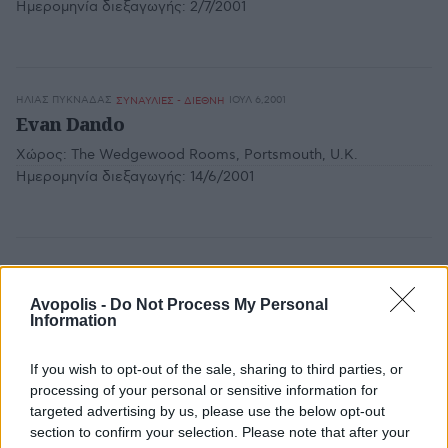
Ημερομηνία διεξαγωγής:
2/7/2001
ΗΛΊΑΣ ΠΥΚΝΆΔΑΣ
ΙΟΥΛ 6,2001
ΣΥΝΑΥΛΙΕΣ - ΔΙΕΘΝΗ
Evan Dando
Χώρος:
The Wedgewood Rooms, Portsmouth, U.K.
Ημερομηνία διεξαγωγής:
14/6/2001
TΆΚΗΣ ΘΑΝΌΠΟΥΛΟΣ
ΙΟΥΛ 5,2001
ΣΥΝΑΥΛΙΕΣ - ΔΙΕΘΝΗ
Tricky
Avopolis -
Do Not Process My Personal
Information
Χώρος:
Tεχνόπολις, Αθήνα
Ημερομηνία διεξαγωγής:
25/6/2001
If you wish to opt-out of the sale, sharing to third parties, or
processing of your personal or sensitive information for
targeted advertising by us, please use the below opt-out
section to confirm your selection. Please note that after your
ΗΛΊΑΣ ΠΥΚΝΆΔΑΣ, ΠΆΝΟΣ ΚΑΡΑΦΩΤΙΆΣ
ΙΟΥΛ 4,2001
ΣΥΝΑΥΛΙΕΣ - ΔΙΕΘΝΗ