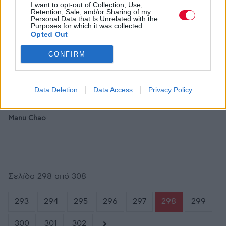
Χώρος:
The Wedgewood Rooms, Portsmouth, U.K.
I want to opt-out of Collection, Use,
Retention, Sale, and/or Sharing of my
Ημερομηνία διεξαγωγής:
7/6/2001
Personal Data that Is Unrelated with the
Purposes for which it was collected.
Opted Out
CONFIRM
ΔΗΜΉΤΡΗΣ ΓΚΙΏΝΗΣ
ΙΟΥΝ 16,2001
ΣΥΝΑΥΛΙΕΣ - ΔΙΕΘΝΗ
Manu Chao στο Θέατρο Βράχων
Χώρος:
Θέατρο Βράχων, Αθήνα
Data Deletion
Data Access
Privacy Policy
Ημερομηνία διεξαγωγής:
11/6/2001
Manu Chao
Σελίδα 298 από 308
293
294
295
296
297
298
299
300
301
302