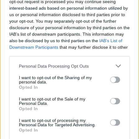
opt-out request is processed you may continue seeing
Rockwave 2001: Placebo, PJ Harvey,
interest-based ads based on personal information utilized by
Grandaddy, JJ72, Ash
us or personal information disclosed to third parties prior to
your opt-out. You may separately opt-out of the further
Χώρος:
Ποδηλατοδρόμιο ΟΑΚΑ, Αθήνα
disclosure of your personal information by third parties on the
Ημερομηνία διεξαγωγής:
3/7/2001
IAB’s list of downstream participants. This information may
also be disclosed by us to third parties on the
IAB’s List of
Downstream Participants
that may further disclose it to other
third parties.
ΗΛΊΑΣ ΠΥΚΝΆΔΑΣ
ΙΟΥΝ 24,2001
ΣΥΝΑΥΛΙΕΣ - ΔΙΕΘΝΗ
Queens Of The Stone Age + King Adora +
Personal Data Processing Opt Outs
Goatsnake
I want to opt-out of the Sharing of my
Χώρος:
The Pyramids Centre, Portsmouth, U.K.
personal data.
Opted In
Ημερομηνία διεξαγωγής:
11/6/2001
I want to opt-out of the Sale of my
Personal Data.
Opted In
ΗΛΊΑΣ ΠΥΚΝΆΔΑΣ
ΙΟΥΝ 20,2001
ΣΥΝΑΥΛΙΕΣ - ΔΙΕΘΝΗ
I want to opt-out of processing my
J Mascis & The Fog with Ron Asheton +
Personal Data for Targeted Advertising.
Opted In
Creeper Lagoon