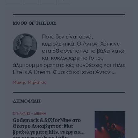
MOOD OF THE DAY
Ποτέ δεν είναι αργά,
κυριολεκτικά. Ο Άντονι Χόπκινς
στα 88 αρνείται να το βάλει κάτω
και κυκλοφορεί το 1ο του
άλμπουμ με ορχηστρικές συνθέσεις και τίτλο:
Life Is A Dream. Φυσικά και είναι Άντονι...
Μάκης Μηλάτος
ΔΗΜΟΦΙΛΗ
ΣΥΝΑΥΛΙΕΣ - ΔΙΕΘΝΗ
Godsmack & SiXforNine στο
Θέατρο Λυκαβηττού: Μια
βραδιά γεμάτη hits, ενέργεια...
και μια παράξενη λήθη