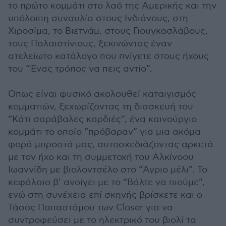
το πρώτο κομμάτι στο λαό της Αμερικής και την
υπόλοιπη συναυλία στους Ινδιάνους, στη
Χιροσίμα, το Βιετνάμ, στους Γιουγκοσλάβους,
τους Παλαιστίνιους, ξεκινώντας έναν
ατελείωτο κατάλογο που πνίγετε στους ήχους
του “Ένας τρόπος να πεις αντίο”.
Όπως είναι φυσικό ακολουθεί καταιγισμός
κομματιών, ξεχωρίζοντας τη διασκευή του
“Κάτι σαράβαλες καρδιές”, ένα καινούργιο
κομμάτι το οποίο “πρόβαραν” για μια ακόμα
φορά μπροστά μας, αυτοσχεδιάζοντας αρκετά
με τον ήχο και τη συμμετοχή του Αλκίνοου
Ιωαννίδη με βιολοντσέλο στο “Άγριο μέλι”. Το
κεφάλαιο β’ ανοίγει με το “Βάλτε να πιούμε”,
ενώ στη συνέχεια επί σκηνής βρίσκετε και ο
Τάσος Παπαστάμου των Closer για να
συντροφεύσει με το ηλεκτρικό του βιολί τα