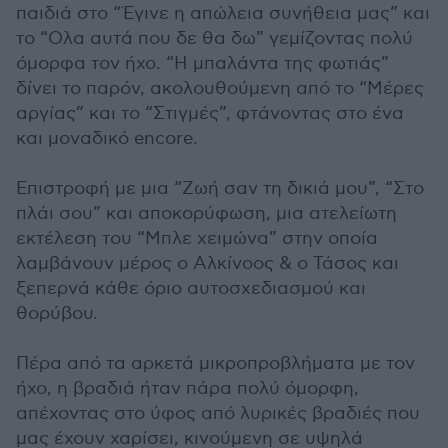
παιδιά στο “Έγινε η απώλεια συνήθεια μας” και
το “Oλα αυτά που δε θα δω” γεμίζοντας πολύ
όμορφα τον ήχο. “Η μπαλάντα της φωτιάς”
δίνει το παρόν, ακολουθούμενη από το “Μέρες
αργίας” και το “Στιγμές”, φτάνοντας στο ένα
και μοναδικό encore.
Επιστροφή με μια “Ζωή σαν τη δικιά μου”, “Στο
πλάι σου” και αποκορύφωση, μια ατελείωτη
εκτέλεση του “Μπλε χειμώνα” στην οποία
λαμβάνουν μέρος ο Αλκίνοος & ο Τάσος και
ξεπερνά κάθε όριο αυτοσχεδιασμού και
θορύβου.
Πέρα από τα αρκετά μικροπροβλήματα με τον
ήχο, η βραδιά ήταν πάρα πολύ όμορφη,
απέχοντας στο ύφος από λυρικές βραδιές που
μας έχουν χαρίσει, κινούμενη σε υψηλά