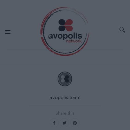
ΣΕΠ 13,2001
ΣΥΝΑΥΛΙΕΣ - ΔΙΕΘΝΗ
Διάφανα Κρίνα
Χώρος:
Θέατρο Λυκαβηττού, Αθήνα
Ημερομηνία διεξαγωγής:
12/9/2001
avopolis.team
Share this