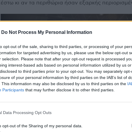
έστω κι αν τα περιθώρια ήσαν εξαρχής περιορισμέ
-
Do Not Process My Personal Information
to opt-out of the sale, sharing to third parties, or processing of your per
formation for targeted advertising by us, please use the below opt-out s
r selection. Please note that after your opt-out request is processed y
eing interest-based ads based on personal information utilized by us or
disclosed to third parties prior to your opt-out. You may separately opt-
losure of your personal information by third parties on the IAB’s list of
. This information may also be disclosed by us to third parties on the
IA
Participants
that may further disclose it to other third parties.
l Data Processing Opt Outs
Στην πορεία απολαύσαμε τους Γάλλους
Darkenhöl
o opt-out of the Sharing of my personal data.
Les Acteurs de l' Ombre Productions –δισκογραφικ