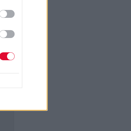
t των
ξη
λίαν
ική
ης
νέναν