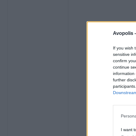
Avopolis 
If you wish 
sensitive in
confirm you
continue se
information 
further disc
participants
Downstream 
Persona
I want t