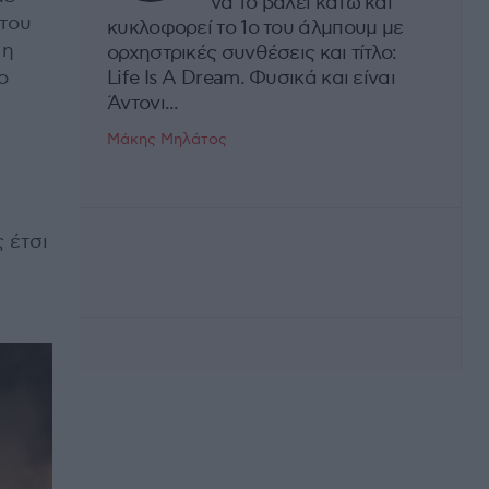
να το βάλει κάτω και
 του
κυκλοφορεί το 1ο του άλμπουμ με
 η
ορχηστρικές συνθέσεις και τίτλο:
ο
Life Is A Dream. Φυσικά και είναι
Άντονι...
Μάκης Μηλάτος
 έτσι