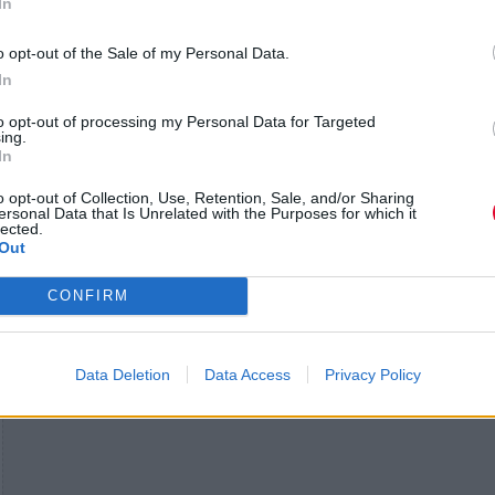
In
εταιρίας που έχει στηριχθεί δεόντως από τα Hellfes
τελευταίων χρόνων. Έπαιξαν καλυμμένοι με
o opt-out of the Sale of my Personal Data.
Καρπάθιους μανδύες, η δε βλοσυρή τους συνύπαρ
In
ανέβλυζε σωρεία πιασάρικων ιδεών μέσα από ένα 
to opt-out of processing my Personal Data for Targeted
μελωδικό και ευθύβολο black metal φάσμα. Η σκην
ing.
παρουσία συνδύασε την αρχαϊκή επιβλητικότητα τ
In
μυθικής Τρανσυλβανίας μαζί με μια κλασικότροπα
o opt-out of Collection, Use, Retention, Sale, and/or Sharing
ενεργητική metal εμφάνιση, η οποία δεν άφησε κα
ersonal Data that Is Unrelated with the Purposes for which it
lected.
παραπονεμένο.
Out
CONFIRM
Data Deletion
Data Access
Privacy Policy