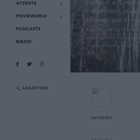
Halford, οι Satyr
ΑΤΖΕΝΤΑ
εντυπώσεις, αλλά 
MOVIEWORLD
έδωσαν μια συναυ
PODCASTS
Χώρος:
Val de Moine, 
Ημερομηνία διεξαγωγ
ΒΙΒΛΙΟ
Φωτογράφος:
Fred B. 
(17)
ΑΝΑΖΉΤΗΣΗ
xarisadm