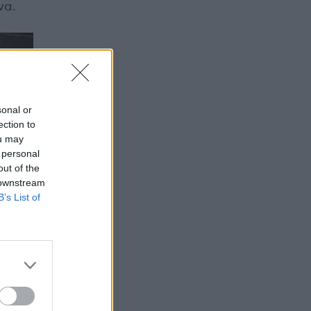
να.
sonal or
ection to
ou may
 personal
out of the
 downstream
B’s List of
d
της
ής