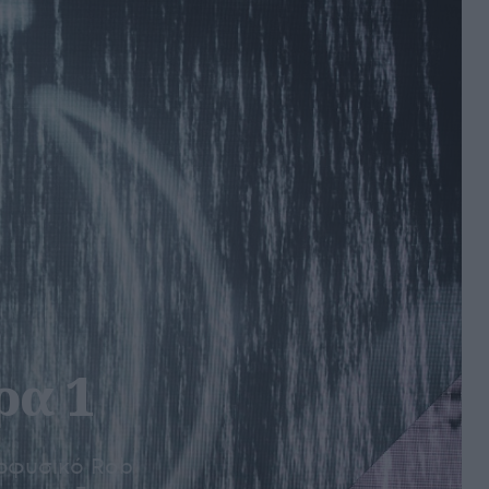
ρα 1
ερφυσικό Rob