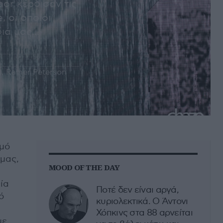
aοr κέρδισαν τις
, οι οποίοι
ά μας...
21), Rainer Peterson
σμό
 μας,
MOOD OF THE DAY
ία
Ποτέ δεν είναι αργά,
ό
κυριολεκτικά. Ο Άντονι
Χόπκινς στα 88 αρνείται
με