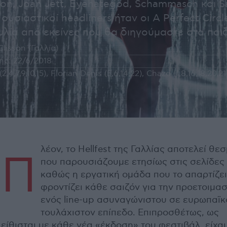
icon, Joan Jett, Eyehategod, Schammasch και S
ουσιαστικοί headliners ήταν οι A Perfect Circle
λία από εκείνες που θα διηγούμαστε στα παιδι
Clisson (Γαλλία)
ής:
22/6/2018
(2,4,7,9,10,15), Florian Denis (5,6,14,22), Chazo (1,8,16,18,20,
λέον, το Hellfest της Γαλλίας αποτελεί θε
Π
που παρουσιάζουμε ετησίως στις σελίδες
καθώς η εργατική ομάδα που το απαρτίζει
φροντίζει κάθε σαιζόν για την προετοιμασ
ενός line-up ασυναγώνιστου σε ευρωπαϊκ
τουλάχιστον επίπεδο. Επιπροσθέτως, ως
είθισται με κάθε νέα «έκδοση» του φεστιβάλ, είχα