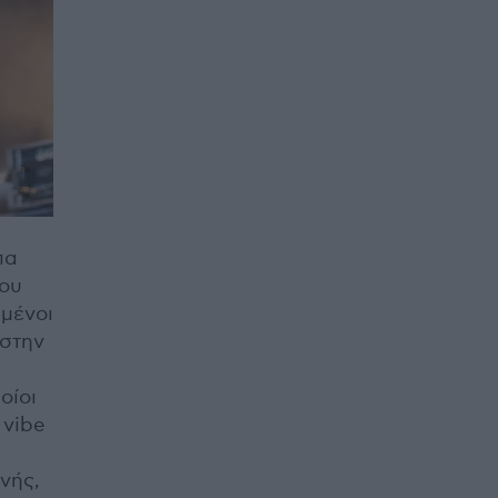
πα
του
εμένοι
 στην
οίοι
 vibe
νής,