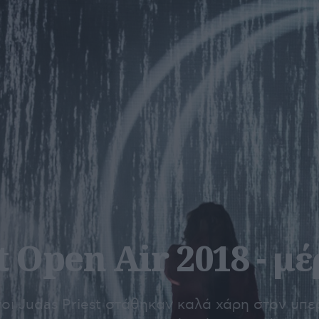
t Open Air 2018 - μέ
οι Judas Priest στάθηκαν καλά χάρη στον υπ