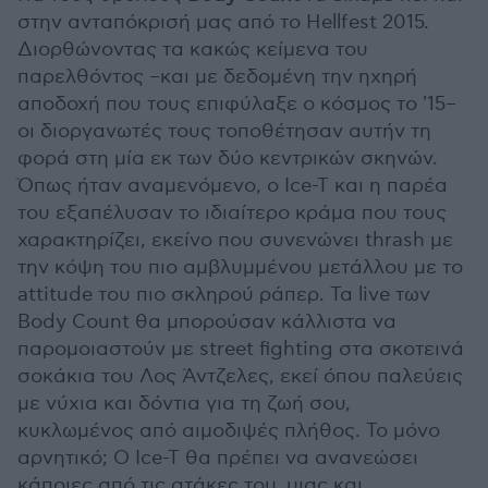
στην ανταπόκρισή μας από το Hellfest 2015.
Διορθώνοντας τα κακώς κείμενα του
παρελθόντος –και με δεδομένη την ηχηρή
αποδοχή που τους επιφύλαξε ο κόσμος το '15–
οι διοργανωτές τους τοποθέτησαν αυτήν τη
φορά στη μία εκ των δύο κεντρικών σκηνών.
Όπως ήταν αναμενόμενο, ο Ice-T και η παρέα
του εξαπέλυσαν το ιδιαίτερο κράμα που τους
χαρακτηρίζει, εκείνο που συνενώνει thrash με
την κόψη του πιο αμβλυμμένου μετάλλου με το
attitude του πιο σκληρού ράπερ. Τα live των
Body Count θα μπορούσαν κάλλιστα να
παρομοιαστούν με street fighting στα σκοτεινά
σοκάκια του Λος Άντζελες, εκεί όπου παλεύεις
με νύχια και δόντια για τη ζωή σου,
κυκλωμένος από αιμοδιψές πλήθος. Το μόνο
αρνητικό; Ο Ice-T θα πρέπει να ανανεώσει
κάποιες από τις ατάκες του, μιας και