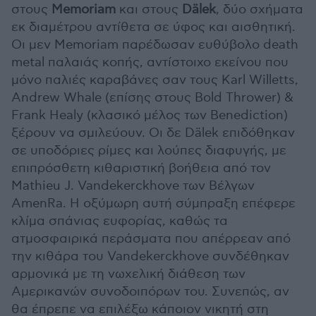
στους
Memoriam
και στους
Dälek
, δύο σχήματα
εκ διαμέτρου αντίθετα σε ύφος και αισθητική.
Οι μεν Memoriam παρέδωσαν ευθύβολο death
metal παλαιάς κοπής, αντίστοιχο εκείνου που
μόνο παλιές καραβάνες σαν τους Karl Willetts,
Andrew Whale (επίσης στους Bold Thrower) &
Frank Healy (κλασικό μέλος των Benediction)
ξέρουν να σμιλεύουν. Οι δε Dälek επιδόθηκαν
σε υποδόριες ρίμες και λούπες διαφυγής, με
επιπρόσθετη κιθαριστική βοήθεια από τον
Mathieu J. Vandekerckhove των Βέλγων
AmenRa. H οξύμωρη αυτή σύμπραξη επέφερε
κλίμα σπάνιας ευφορίας, καθώς τα
ατμοσφαιρικά περάσματα που απέρρεαν από
την κιθάρα του Vandekerckhove συνδέθηκαν
αρμονικά με τη νωχελική διάθεση των
Αμερικανών συνοδοιπόρων του. Συνεπώς, αν
θα έπρεπε να επιλέξω κάποιον νικητή στη