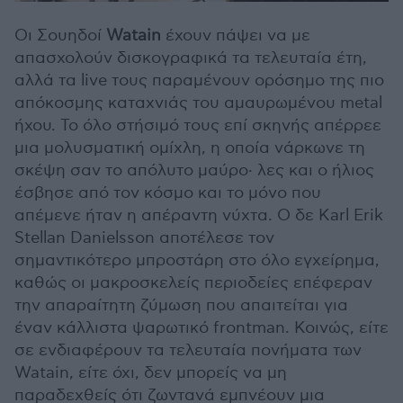
Οι Σουηδοί
Watain
έχουν πάψει να με
απασχολούν δισκογραφικά τα τελευταία έτη,
αλλά τα live τους παραμένουν ορόσημο της πιο
απόκοσμης καταχνιάς του αμαυρωμένου metal
ήχου. Το όλο στήσιμό τους επί σκηνής απέρρεε
μια μολυσματική ομίχλη, η οποία νάρκωνε τη
σκέψη σαν το απόλυτο μαύρο· λες και ο ήλιος
έσβησε από τον κόσμο και το μόνο που
απέμενε ήταν η απέραντη νύχτα. Ο δε Karl Erik
Stellan Danielsson αποτέλεσε τον
σημαντικότερο μπροστάρη στο όλο εγχείρημα,
καθώς οι μακροσκελείς περιοδείες επέφεραν
την απαραίτητη ζύμωση που απαιτείται για
έναν κάλλιστα ψαρωτικό frontman. Κοινώς, είτε
σε ενδιαφέρουν τα τελευταία πονήματα των
Watain, είτε όχι, δεν μπορείς να μη
παραδεχθείς ότι ζωντανά εμπνέουν μια