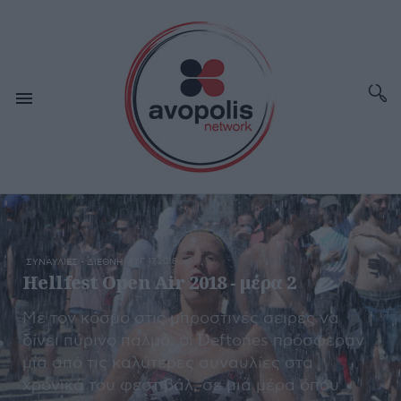
ΑΥΓ 17,2018
ΣΥΝΑΥΛΙΕΣ - ΔΙΕΘΝΗ
Hellfest Open Air 2018 - μέρα 2
Με τον κόσμο στις μπροστινές σειρές να
δίνει πύρινο παλμό, οι Deftones πρόσφεραν
μία από τις καλύτερες συναυλίες στα
χρονικά του φεστιβάλ, σε μια μέρα όπου