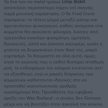
Τα live των nu metal ηρώων
Limp Bizkit
αποτελούν περισσότερο πάρτυ επί σκηνής,
παρά μουσική παράσταση. Ο δε Fred Durst
παραμένει το τέλειο μίγμα μεταξύ ράπερ και
αμετανόητου ψυχαγωγού, καθώς ανάμεσα στα
κομμάτια θα ακούσετε φλυαρία, λούπες από
τραγούδια ποικίλων φασμάτων, ημιτελείς
διασκευές, αλλά και άσκοπο χασομέρι, ωσάν η
μπάντα να διοργανώνει έναν δικό της, μικρό
εορτασμό. Το θαυμαστό σε όλα αυτά, όμως,
είναι το γεγονός πως η setlist διατηρεί σταθερή
ροή, το ενδιαφέρον του κόσμου εντείνεται αντί
να εξασθενεί, ενώ οι μικρές διάρκειες των
κομματιών καθίστανται ιδανικές στο να
προστεθεί ικανοποιητικός αριθμός
αγαπημένων hits. Προσθέστε την εφηβική
όρεξη του Wes Borland –ο οποίος δεν δίστασε
μέχρι και να βουτήξει στην αγκαλιά του κοινού,