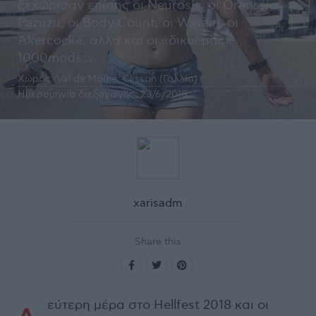
ξεχώρισαν επίσης οι Neurosis, οι Oranssi
Pazuzu, οι Body Count, οι Watain, οι
Akercocke, αλλά και οι «δικοί μας»
1000mods...
Χώρος:
Val de Moine, Clisson (Γαλλία)
Ημερομηνία διεξαγωγής:
23/6/2018
xarisadm
Share this
εύτερη μέρα στο Hellfest 2018 και οι