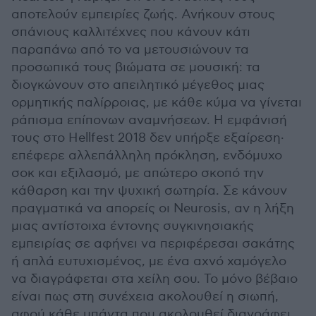
αποτελούν εμπειρίες ζωής. Ανήκουν στους
σπάνιους καλλιτέχνες που κάνουν κάτι
παραπάνω από το να μετουσιώνουν τα
προσωπικά τους βιώματα σε μουσική: τα
διογκώνουν στο απειλητικό μέγεθος μιας
ορμητικής παλίρροιας, με κάθε κύμα να γίνεται
ράπισμα επίπονων αναμνήσεων. Η εμφάνισή
τους στο Hellfest 2018 δεν υπήρξε εξαίρεση·
επέφερε αλλεπάλληλη πρόκληση, ενδόμυχο
σοκ και εξιλασμό, με απώτερο σκοπό την
κάθαρση και την ψυχική σωτηρία. Σε κάνουν
πραγματικά να απορείς οι Neurosis, αν η λήξη
μιας αντίστοιχα έντονης συγκινησιακής
εμπειρίας σε αφήνει να περιφέρεσαι σακάτης
ή απλά ευτυχισμένος, με ένα αχνό χαμόγελο
να διαγράφεται στα χείλη σου. Το μόνο βέβαιο
είναι πως στη συνέχεια ακολουθεί η σιωπή,
αφού κάθε μπάντα που ακολουθεί διαγράφει