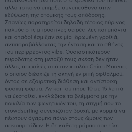
παρακολουθήσει ποτέ στα χρονικά του Hellfest,
αλλά το κοινό υπήρξε συνυπεύθυνο στην
εξύψωση της ατομικής τους απόδοσης.
Σπανίως παρατηρείται δηλαδή τέτοιος πύρινος
παλμός στις μπροστινές σειρές· λες και μπάντα
και οπαδοί έσμιξαν σε μία ιδρωμένη γροθιά,
αντιπαραβάλλοντας την ένταση και το σθένος
του περιρρέοντος vibe. Ουσιαστικότερος
πυροδότης στη μεταξύ τους σχέση δεν ήταν
άλλος ασφαλώς από τον «πολύ» Chino Moreno,
ο οποίος διέσχιζε τη σκηνή εν ριπή οφθαλμού,
όντας σε εξαιρετική διάθεση και αντίστοιχη
φυσική φόρμα. Αν και του πήρε 10 με 15 λεπτά
να ζεσταθεί, εγκλώβισε τα βλέμματα με την
ποικιλία των φωνητικών του, τη στιγμή που το
crowdsurfing συνεχιζόταν βροχή, με κορμιά να
πέφτουν άγαρμπα πάνω στους ώμους των
σεκιουριτάδων. Η δε κάθετη ράμπα που είχε