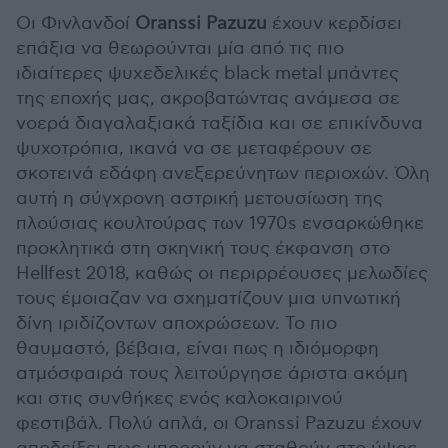
Οι Φινλανδοί
Oranssi Pazuzu
έχουν κερδίσει
επάξια να θεωρούνται μία από τις πιο
ιδιαίτερες ψυχεδελικές black metal μπάντες
της εποχής μας, ακροβατώντας ανάμεσα σε
νοερά διαγαλαξιακά ταξίδια και σε επικίνδυνα
ψυχοτρόπια, ικανά να σε μεταφέρουν σε
σκοτεινά εδάφη ανεξερεύνητων περιοχών. Όλη
αυτή η σύγχρονη αστρική μετουσίωση της
πλούσιας κουλτούρας των 1970s ενσαρκώθηκε
προκλητικά στη σκηνική τους έκφανση στο
Hellfest 2018, καθώς οι περιρρέουσες μελωδίες
τους έμοιαζαν να σχηματίζουν μια υπνωτική
δίνη ιριδίζοντων αποχρώσεων. Το πιο
θαυμαστό, βέβαια, είναι πως η ιδιόμορφη
ατμόσφαιρά τους λειτούργησε άριστα ακόμη
και στις συνθήκες ενός καλοκαιρινού
φεστιβάλ. Πολύ απλά, οι Oranssi Pazuzu έχουν