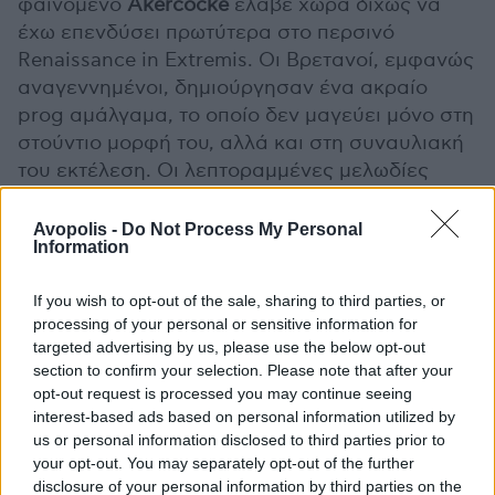
φαινόμενο
Akercocke
έλαβε χώρα δίχως να
έχω επενδύσει πρωτύτερα στο περσινό
Renaissance in Extremis. Οι Βρετανοί, εμφανώς
αναγεννημένοι, δημιούργησαν ένα ακραίο
prog αμάλγαμα, το οποίο δεν μαγεύει μόνο στη
στούντιο μορφή του, αλλά και στη συναυλιακή
του εκτέλεση. Οι λεπτοραμμένες μελωδίες
προσέδωσαν μια πολύχρωμη εσάνς στην
ατμόσφαιρα, τη στιγμή που η εναλλαγή των
Avopolis -
Do Not Process My Personal
Information
ακραίων με τα καθαρά φωνητικά, όπως και τα
δαιδαλώδη τεχνικά μέρη, αποκάλυπταν μία
If you wish to opt-out of the sale, sharing to third parties, or
λίαν εξωτική ποικιλία. Το πιο απίθανο, όμως,
processing of your personal or sensitive information for
είχε να κάνει με την οξύμωρη feelgood
targeted advertising by us, please use the below opt-out
αίσθηση που σου άφηνε η όλη παρουσίαση:
section to confirm your selection. Please note that after your
σπανίως ακραία μουσική μπορεί να γεννήσει
opt-out request is processed you may continue seeing
interest-based ads based on personal information utilized by
αντίστοιχα συναισθήματα τέρψης.
us or personal information disclosed to third parties prior to
your opt-out. You may separately opt-out of the further
disclosure of your personal information by third parties on the