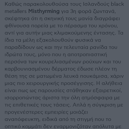
Καθώς παρακολουθούσα τους Ισλανδούς black
metallers
Misthyrming
για 3η φορά ζωντανά,
σκέφτηκα ότι η σκηνική τους μανία διαγράφει
φθίνουσα πορεία με το πέρασμα του χρόνου,
αντί για αυτήν μιας κλιμακούμενης έντασης. Τα
ίδια τα μέλη εξακολουθούν φυσικά να
παραδίδουν ως και την τελευταία ρανίδα του
ιδρώτα τους, μόνο που η αποτροπιαστική
περσόνα των κουρελιασμένων ρούχων και του
καρβουνιασμένου δέρματος έδωσε πλέον τη
θέση της σε ματωμένα λευκά πουκάμισα, χάριν
μιας πιο χειρουργικής προσέγγισης. Η αλήθεια
είναι πως ως παρουσίες στάθηκαν εξαιρετικοί,
ισορροπώντας άριστα την όλη ατμόσφαιρα με
τις επιθετικές τους τάσεις. Απλά η σύγκριση με
προγενέστερες εμπειρίες μοιάζει
αναπόφευκτη, ειδικά από τη στιγμή που το
οπτικό κομμάτι δεν εναρμονιζόταν απόλυτα με