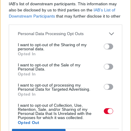
IAB’s list of downstream participants. This information may
also be disclosed by us to third parties on the
IAB’s List of
Downstream Participants
that may further disclose it to other
third parties.
Personal Data Processing Opt Outs
I want to opt-out of the Sharing of my
personal data.
Opted In
I want to opt-out of the Sale of my
Personal Data.
Opted In
Για το folk/pagan metal των Ρώσων Arkona
I want to opt-out of processing my
Personal Data for Targeted Advertising.
ήμουν αρχικά προκατειλημμένος, μιας και οι
Opted In
φολκλόρ μουσικές ξεφεύγουν συνήθως από το
αισθητικό πεδίο των όποιων προσωπικών
I want to opt-out of Collection, Use,
Retention, Sale, and/or Sharing of my
γούστων. Αλλά η αλήθεια είναι πως με
Personal Data that Is Unrelated with the
Purposes for which it was collected.
διέψευσαν πανηγυρικά, παρουσιάζοντας ένα
Opted Out
σφριγηλό σύνολο, στο οποίο οι πινελιές της