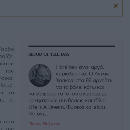
×
ίσοδο
MOOD OF THE DAY
παίζει
ρώτου
Ποτέ δεν είναι αργά,
υ του
κυριολεκτικά. Ο Άντονι
ικα,
Χόπκινς στα 88 αρνείται
λους,
να το βάλει κάτω και
αι το
κυκλοφορεί το 1ο του άλμπουμ με
η, οι
ορχηστρικές συνθέσεις και τίτλο:
Life Is A Dream. Φυσικά και είναι
Άντονι...
ος απο
Μάκης Μηλάτος
η της