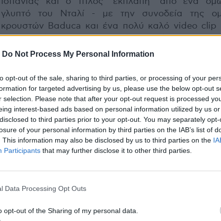
Ισπανίας και ο τίτλος "εκπλάπη" απο ένα ομ
γλυπτό του Νταλί - με την συνοδεία της ο
κρουστών Βαduca και ένα πολύ καλό video clip 
συμμετοχή του ηθοποιού Δημήτρη Καταλε
(εκπληκτικό θα έλεγα και το κομμάτι και το Video 
-
Do Not Process My Personal Information
"Δε θυμήθηκα να σε ξεχάσω" και η Αλέκα Κανε
μάγεψε με την εκπληκτική της φωνή και την απλ
to opt-out of the sale, sharing to third parties, or processing of your per
παρουσία, παρόλο που πάλι πήγε να μας την κάν
formation for targeted advertising by us, please use the below opt-out s
r selection. Please note that after your opt-out request is processed y
μικρόφωνο, αλλά ευτυχώς λύθηκε το πρό
eing interest-based ads based on personal information utilized by us or
αμέσως. Ένα πολύ καλό κομμάτι, διαφορετικ
disclosed to third parties prior to your opt-out. You may separately opt-
φρέσκο, που ειλικρινά πιστεύω πως θα αγαπηθεί π
losure of your personal information by third parties on the IAB’s list of
. This information may also be disclosed by us to third parties on the
IA
Δυστυχώς όμως στη σκηνή έμελε να μην ανέ
Participants
that may further disclose it to other third parties.
Ελευθερία Αρβανιτάκη καθότι το κρύωμα της
βαρύ. Έτσι ο Πλιάτσικας, που ξέχασε να ξυριστε
είπε, ανέλαβε να πεί το 'Εχω ξεχάσει το όνομα
l Data Processing Opt Outs
μόνος του. Το, κομμάτι, του οποίου η εισαγωγή 
παρμένη απο το "Tajabone" του Ismael Lo, αποτελε
o opt-out of the Sharing of my personal data.