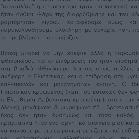
"συναυλίας" η ατμόσφαιρα ήταν αποπνικτική και
ήταν όρθιοι -λόγω της διαρρύθμισης και του κό
μαρτύρησαν λιγάκι. Καταφέραμε όμως κα
παρακολουθήσαμε ολόκληρη με ευχαρίστηση, π
τα προβλήματα που υπήρξαν.
Βροχή μπορεί να μην έπεφτε αλλά η παρουσί
φθινοπώρου και οι επιδράσεις του ήταν αισθητά
στη βραδιά! Φθινόπωρο λοιπόν, όπως πολλές 
ανέφερε ο Πλιάτσικας, και η επίδραση στη υγεί
καλλιτεχνών και μηχανημάτων έντονη. Ο ίδ
Πλιάτσικας κρυωμένος (κάτι που ευτυχώς δεν φάν
η Ελευθερία Αρβανιτάκη κρυωμένη (αυτό στοίχη
όλους), μεγάφωνα & μικρόφωνο #2 ...βραχνιασμέ
ήχος δεν ήταν δυστυχώς και τόσο καλός.
πραγματικά ήταν ένα αρνητικό στοιχείο μιας και 
να κάνουμε με μια εμφάνιση με εξαιρετικό ενδια
και καλεσμένους καλλιτέχνες όπως την 