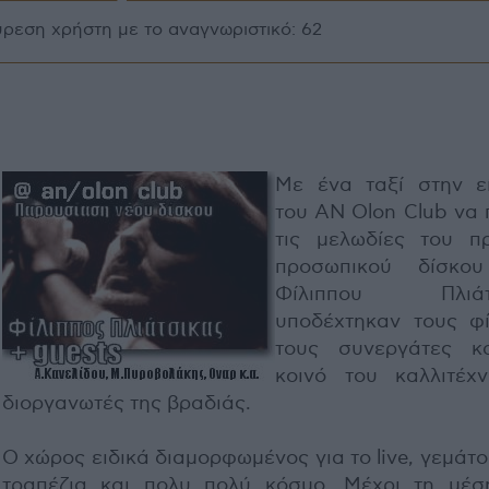
ύρεση χρήστη με το αναγνωριστικό: 62
Με ένα ταξί στην ε
του ΑΝ Olon Club να 
τις μελωδίες του π
προσωπικού δίσκο
Φίλιππου Πλιάτσ
υποδέχτηκαν τους φί
τους συνεργάτες κ
κοινό του καλλιτέχν
διοργανωτές της βραδιάς.
Ο χώρος ειδικά διαμορφωμένος για το live, γεμάτ
τραπέζια και πολυ πολύ κόσμο. Μέχρι τη μέσ