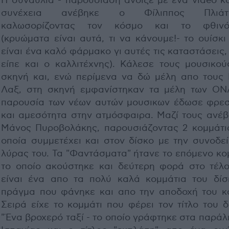
Η συναυλία - παρουσίαση άνοιξε με ένα video κα
συνέχεια ανέβηκε ο Φίλιππος Πλιάτσ
καλωσoρίζοντας τον κόσμο και το φθινό
(κρυώματα είναι αυτά, τι να κάνουμε!- το ουίσκ
είναι ένα καλό φάρμακο γι αυτές τις καταστάσεις
είπε και ο καλλιτέχνης). Κάλεσε τους μουσικού
σκηνή και, ενώ περίμενα να δώ μέλη απο τους 
Λαξ, στη σκηνή εμφανίστηκαν τα μέλη των ΟΝ
παρουσία των νέων αυτών μουσικων έδωσε φρε
και αμεσότητα στην ατμόσφαιρα. Μαζί τους ανέβ
Μάνος Πυροβολάκης, παρουσιάζοντας 2 κομμάτι
οποία συμμετέχει και στον δίσκο με την συνοδεί
λύρας του. Τα "Φαντάσματα" ήτανε το επόμενο κο
το οποίο ακούστηκε και δεύτερη φορά στο τέλο
είναι ένα απο τα πολύ καλά κομμάτια του δίσ
πράγμα που φάνηκε και απο την αποδοχή του κο
Σειρά είχε το κομμάτι που φέρει τον τίτλο του 
"Ένα βροχερό ταξί - το οποίο γράφτηκε στα παράλ