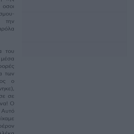
 οσοι
σμου-
ι την
αρόλα
α του
 μέσα
φορές
α των
ιος ο
ηκε),
σε σε
να! Ο
 Αυτό
είχαμε
φέρον
Αλέκα