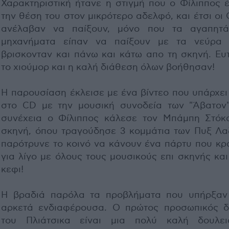
Χαρακτηριστική ήτανε η στιγμή που ο Φίλιππος 
την θέση του στον μικρότερο αδελφό, και έτσι ο
ανέλαβαν να παίξουν, μόνο που τα αγαπητ
μηχανήματα είπαν να παίξουν με τα νεύρα
βρισκονταν και πάνω και κάτω απο τη σκηνή. Ευ
το χιούμορ και η καλή διάθεση όλων βοήθησαν!
Η παρουσίαση έκλεισε με ένα βίντεο που υπάρχει
στο CD με την μουσική συνοδεία των "Άβατον"
συνέχεια ο Φίλιππος κάλεσε τον Μπάμπη Στόκ
σκηνή, όπου τραγούδησε 3 κομμάτια των Πυξ Λαξ
παρότρυνε το κοινό να κάνουν ένα πάρτυ που κρ
για λίγο με όλους τους μουσικούς επι σκηνής κα
κεφι!
Η βραδιά παρόλα τα προβλήματα που υπήρξαν
αρκετά ενδιαφέρουσα. Ο πρώτος προσωπικός δ
του Πλιάτσικα είναι μια πολύ καλή δουλε