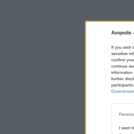
Avopolis 
If you wish 
sensitive in
confirm you
continue se
information 
further disc
participants
Downstream 
Persona
I want t