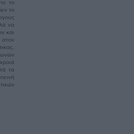
πο το
δεν το
λογους
λά να
ν και
 στον
ικας.
φωνών
 χροιά
τά τα
απεινή
τικών