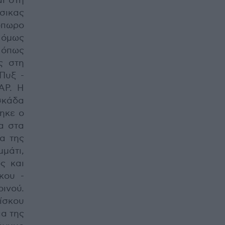
ι στη
ικας
πωρο
ι όμως
, όπως
ς στη
Πυξ -
ΑΡ. Η
σκάδα
ηκε ο
α στα
α της
μμάτι,
ς και
κου -
ινού.
δίσκου
ια της