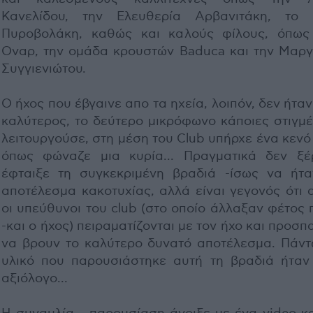
Κανελίδου, την Ελευθερία Αρβανιτάκη, το
Πυροβολάκη, καθώς και καλούς φίλους, όπως
Οναρ, την ομάδα κρουστών Baduca και την Μαργ
Συγγιενιώτου.
Ο ήχος που έβγαινε απο τα ηχεία, λοιπόν, δεν ήταν
καλύτερος, το δεύτερο μικρόφωνο κάποιες στιγμέ
λειτουργούσε, στη μέση του Club υπήρχε ένα κενό
όπως φώναζε μια κυρία... Πραγματικά δεν ξέ
έφταιξε τη συγκεκριμένη βραδιά -ίσως να ήτα
αποτέλεσμα κακοτυχίας, αλλά είναι γεγονός ότι 
οι υπεύθυνοι του club (στο οποίο άλλαξαν φέτος
-και ο ήχος) πειραματίζονται με τον ήχο και προσ
να βρουν το καλύτερο δυνατό αποτέλεσμα. Πάντ
υλικό που παρουσιάστηκε αυτή τη βραδιά ήταν
αξιόλογο...