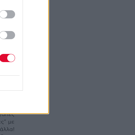
ριστή
ρίτας
ι". Η
ι που
Ρ, το
ν" και
ματος
c και
τερου
 (που
λά το
τεχνών
α των
γάπες
ες" με
άλλα!