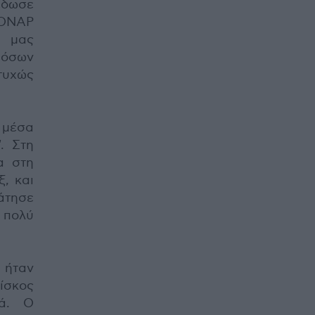
έδωσε
ι ΟΝΑΡ
ά μας
 όσων
τυχώς
 μέσα
. Στη
α στη
, και
άτησε
ι πολύ
 ήταν
ίσκος
ιά. Ο