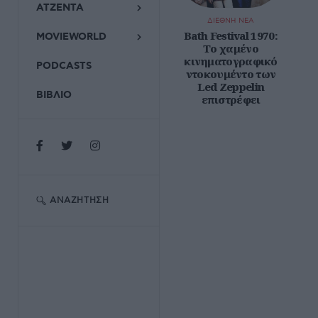
ΑΤΖΕΝΤΑ
ΔΙΕΘΝΗ ΝΕΑ
Bath Festival 1970:
MOVIEWORLD
Το χαμένο
κινηματογραφικό
PODCASTS
ντοκουμέντο των
Led Zeppelin
ΒΙΒΛΙΟ
επιστρέφει
ΑΝΑΖΉΤΗΣΗ