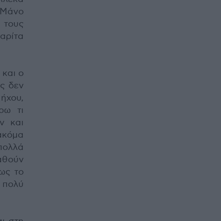
 Μάνο
 τους
αρίτα
 και ο
ς δεν
 ήχου,
ρω τι
ν και
ακόμα
 πολλά
παθούν
ως το
 πολύ