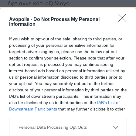
έφτιαχνε κάτι αξιόλογο.
Τοποθετήθηκε ζεστός φωτισμός με τέτοιο
τρόπο που ανέδειξε τον συναυλιακό χώρο.
Avopolis -
Do Not Process My Personal
Information
Στα προηγούμενα βίντεο, αν δε μας έλεγε
κανείς πού είναι, δε θα το βρίσκαμε με
If you wish to opt-out of the sale, sharing to third parties, or
τίποτα. Και έχουμε παίξει σε όλους τους
processing of your personal or sensitive information for
χώρους αυτούς. Προσπαθεί να παρουσιάσει
targeted advertising by us, please use the below opt-out
κάτι διαφορετικό κάθε φορά για να κεντρίσει
section to confirm your selection. Please note that after your
το ενδιαφέρον του θεατή. Για παράδειγμα,
opt-out request is processed you may continue seeing
interest-based ads based on personal information utilized by
στο δικό μας live έχει σταθερά φώτα και
us or personal information disclosed to third parties prior to
κινηματογραφήθηκε στο πατάρι του 8ball,
your opt-out. You may separately opt-out of the further
θυμίζει industrial μέρος. Δεν είχαμε 100%
disclosure of your personal information by third parties on the
οπτική εικόνα μεταξύ μας. Εγώ πίσω από τα
IAB’s list of downstream participants. This information may
τύμπανα έβλεπα μόνο τον μπασίστα. Με τους
also be disclosed by us to third parties on the
IAB’s List of
Downstream Participants
that may further disclose it to other
υπόλοιπους μας χώριζε μια κολώνα και κάτι
third parties.
κάγκελα. Ο Χρήστος μας έδωσε πλήρη
ελευθερία κινήσεων και λόγου. Ζήτησε να
Personal Data Processing Opt Outs
λειτουργήσουμε όπως παίζουμε σε ένα live.