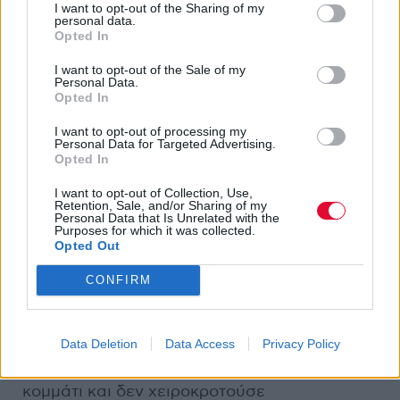
I want to opt-out of the Sharing of my
Να είναι φυσικό δηλαδή. Ούτε υπήρχε πλάνο
personal data.
για το πώς ενώνουμε τα κομμάτια. Ό,τι μας
Opted In
βγήκε εκείνη τη στιγμή. Χρησιμοποιήσαμε
I want to opt-out of the Sale of my
όλοι in ear ακουστικά για να μη
Personal Data.
Opted In
«βρωμίσουμε» το ήδη χαμηλό σε ύψος
πατάρι με έξτρα θόρυβο στα μικρόφωνα της
I want to opt-out of processing my
Personal Data for Targeted Advertising.
ηχογράφησης, οπότε ακούγαμε
Opted In
πεντακάθαρα τι παίζαμε. Ό,τι έχει γραφτεί σε
αυτήν τη συναυλία είναι ζωντανό, χωρίς
I want to opt-out of Collection, Use,
Retention, Sale, and/or Sharing of my
overdubs και έξτρα ηχογραφήσεις. Δεν ξέρω
Personal Data that Is Unrelated with the
Purposes for which it was collected.
αν θα κλάψω ή θα γελάσω, θα περιμένω να
Opted Out
ανέβει η συναυλία στο κανάλι να τη δω. Θα
είναι κάτι διαφορετικό και original.
CONFIRM
Πώς είναι να παίζετε ζωντανά και από κάτω
Data Deletion
Data Access
Privacy Policy
να μη χορεύει κανείς;
Μυστήρια κατάσταση!
Το αστείο είναι όταν τελείωνε το κάθε
κομμάτι και δεν χειροκροτούσε