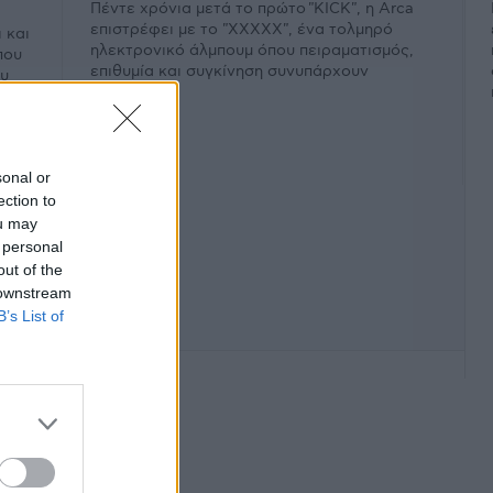
Πέντε χρόνια μετά το πρώτο "KICK", η Arca
επιστρέφει με το "XXXXX", ένα τολμηρό
 και
ηλεκτρονικό άλμπουμ όπου πειραματισμός,
που
επιθυμία και συγκίνηση συνυπάρχουν
ου
εκρηκτικά.
sonal or
ection to
ou may
 personal
out of the
 downstream
B’s List of
φάνιση #