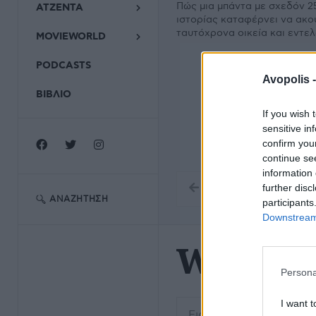
Πώς μια μπάντα με σχεδόν 2
ΑΤΖΕΝΤΑ
ιστορίας καταφέρνει να ακο
ταυτόχρονα οικεία και εντε
MOVIEWORLD
PODCASTS
Avopolis 
ΒΙΒΛΙΟ
If you wish 
sensitive in
confirm you
continue se
information 
further disc
ΑΝΑΖΉΤΗΣΗ
participants
Downstream 
White 
Persona
Εισάγετε μέρος του τίτλο
I want t