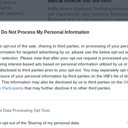
metal δίσκοι του Ιουλίου
5 χρόνια
ύγεται
Κάθε μήνα ο Δημήτρης Τσούπρος επιλέγει
λώς φρέσκια.
μας παρουσιάζει τους τέσσερις δίσκους 
ξεχώρισε από το ευρύ φάσμα του ακραί
metal. Εδώ ο απολογισμός του Ιουλίου.
-
Do Not Process My Personal Information
to opt-out of the sale, sharing to third parties, or processing of your per
formation for targeted advertising by us, please use the below opt-out s
r selection. Please note that after your opt-out request is processed y
eing interest-based ads based on personal information utilized by us or
disclosed to third parties prior to your opt-out. You may separately opt-
losure of your personal information by third parties on the IAB’s list of
. This information may also be disclosed by us to third parties on the
IA
Participants
that may further disclose it to other third parties.
Denim
l Data Processing Opt Outs
υ.
o opt-out of the Sharing of my personal data.
Εμ
Φίλτρο
Καθαρισμός