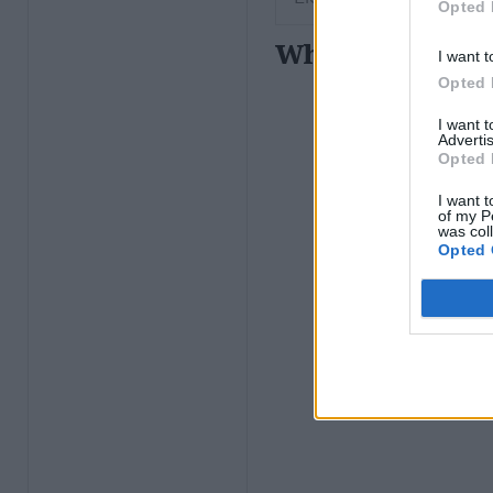
Opted 
White Denim – 1
I want t
Opted 
I want 
Advertis
Opted 
I want t
of my P
was col
Opted 