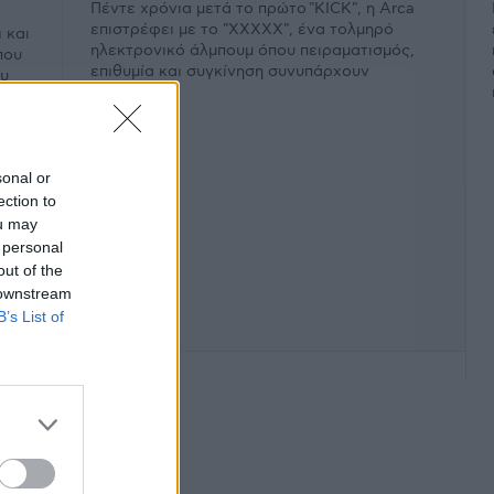
Πέντε χρόνια μετά το πρώτο "KICK", η Arca
επιστρέφει με το "XXXXX", ένα τολμηρό
 και
ηλεκτρονικό άλμπουμ όπου πειραματισμός,
που
επιθυμία και συγκίνηση συνυπάρχουν
ου
εκρηκτικά.
sonal or
ection to
ou may
 personal
out of the
 downstream
B’s List of
φάνιση #