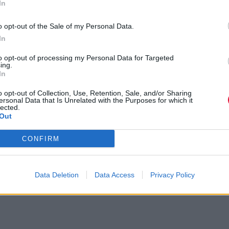
In
p: Τσέρρυ Μπράντυ, Drifting Clouds,
o opt-out of the Sale of my Personal Data.
terStriders
In
to opt-out of processing my Personal Data for Targeted
ing.
In
o opt-out of Collection, Use, Retention, Sale, and/or Sharing
ersonal Data that Is Unrelated with the Purposes for which it
lected.
Out
CONFIRM
Data Deletion
Data Access
Privacy Policy