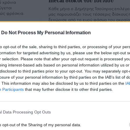
metal δίσκοι του Ιουλίου
5 χρόνια
ύγεται
Κάθε μήνα ο Δημήτρης Τσούπρος επιλέγει
λώς φρέσκια.
μας παρουσιάζει τους τέσσερις δίσκους 
ξεχώρισε από το ευρύ φάσμα του ακραί
metal. Εδώ ο απολογισμός του Ιουλίου.
-
Do Not Process My Personal Information
to opt-out of the sale, sharing to third parties, or processing of your per
formation for targeted advertising by us, please use the below opt-out s
r selection. Please note that after your opt-out request is processed y
eing interest-based ads based on personal information utilized by us or
disclosed to third parties prior to your opt-out. You may separately opt-
losure of your personal information by third parties on the IAB’s list of
. This information may also be disclosed by us to third parties on the
IA
Participants
that may further disclose it to other third parties.
 Μπράντυ
l Data Processing Opt Outs
υ.
o opt-out of the Sharing of my personal data.
Εμ
Φίλτρο
Καθαρισμός