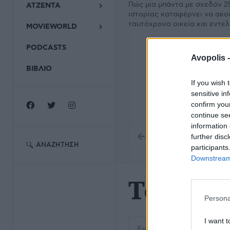
Πώς μια μπάντα με σχεδόν 2
ΑΤΖΕΝΤΑ
ιστορίας καταφέρνει να ακο
ταυτόχρονα οικεία και εντε
MOVIEWORLD
PODCASTS
Avopolis 
ΒΙΒΛΙΟ
If you wish 
sensitive in
confirm you
continue se
information 
further disc
ΑΝΑΖΉΤΗΣΗ
participants
Downstream 
Τσέρρυ
Persona
Εισάγετε μέρος του τίτλο
I want t