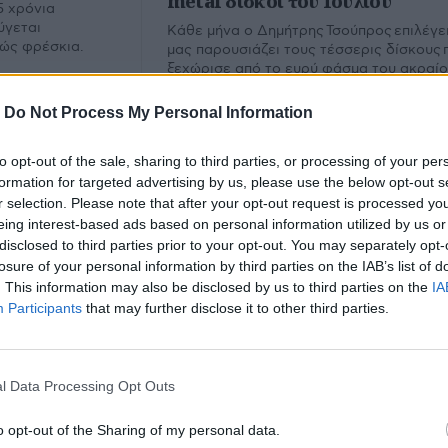
metal δίσκοι του Ιουλίου
5 χρόνια
ύγεται
Κάθε μήνα ο Δημήτρης Τσούπρος επιλέγει
λώς φρέσκια.
μας παρουσιάζει τους τέσσερις δίσκους 
ξεχώρισε από το ευρύ φάσμα του ακραί
metal. Εδώ ο απολογισμός του Ιουλίου.
-
Do Not Process My Personal Information
to opt-out of the sale, sharing to third parties, or processing of your per
formation for targeted advertising by us, please use the below opt-out s
r selection. Please note that after your opt-out request is processed y
eing interest-based ads based on personal information utilized by us or
disclosed to third parties prior to your opt-out. You may separately opt-
losure of your personal information by third parties on the IAB’s list of
. This information may also be disclosed by us to third parties on the
IA
Participants
that may further disclose it to other third parties.
unted
l Data Processing Opt Outs
υ.
o opt-out of the Sharing of my personal data.
Εμ
Φίλτρο
Καθαρισμός