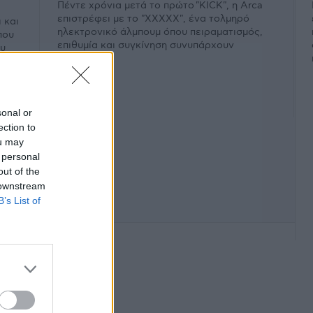
Πέντε χρόνια μετά το πρώτο "KICK", η Arca
επιστρέφει με το "XXXXX", ένα τολμηρό
 και
ηλεκτρονικό άλμπουμ όπου πειραματισμός,
που
επιθυμία και συγκίνηση συνυπάρχουν
ου
εκρηκτικά.
sonal or
ection to
ou may
 personal
out of the
 downstream
B’s List of
φάνιση #