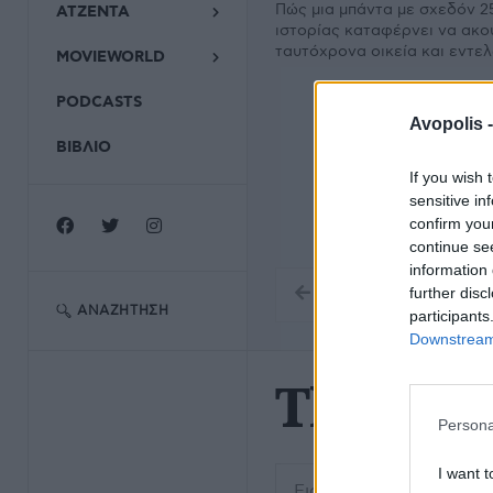
Πώς μια μπάντα με σχεδόν 2
ΑΤΖΕΝΤΑ
ιστορίας καταφέρνει να ακο
ταυτόχρονα οικεία και εντε
MOVIEWORLD
PODCASTS
Avopolis 
ΒΙΒΛΙΟ
If you wish 
sensitive in
confirm you
continue se
information 
further disc
ΑΝΑΖΉΤΗΣΗ
participants
Downstream 
The Ha
Persona
Εισάγετε μέρος του τίτλο
I want t