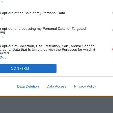
In
 θέλουμε να ακούσουμε στην συναυλί
o opt-out of the Sale of my Personal Data.
d
In
to opt-out of processing my Personal Data for Targeted
ing.
In
o opt-out of Collection, Use, Retention, Sale, and/or Sharing
ersonal Data that Is Unrelated with the Purposes for which it
lected.
Out
CONFIRM
Data Deletion
Data Access
Privacy Policy