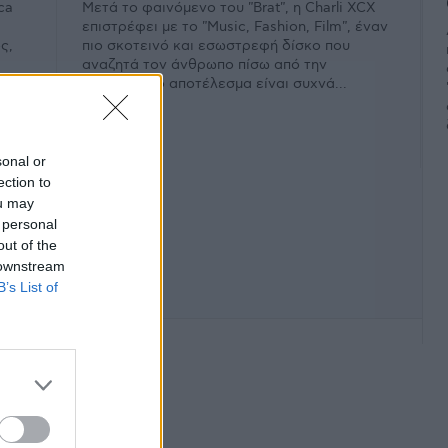
ca
Μετά το φαινόμενο του "Brat", η Charli XCX
επιστρέφει με το "Music, Fashion, Film", έναν
ς,
πιο σκοτεινό και εσωστρεφή δίσκο που
αναζητά τον άνθρωπο πίσω από την
περσόνα. Το αποτέλεσμα είναι συχνά...
sonal or
ection to
ou may
 personal
out of the
 downstream
B’s List of
φάνιση #