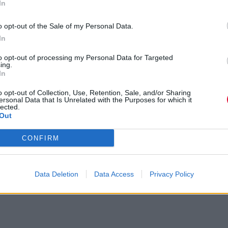
In
o Place of Warmth
o opt-out of the Sale of my Personal Data.
In
to opt-out of processing my Personal Data for Targeted
ing.
In
o opt-out of Collection, Use, Retention, Sale, and/or Sharing
ersonal Data that Is Unrelated with the Purposes for which it
lected.
Out
CONFIRM
Data Deletion
Data Access
Privacy Policy