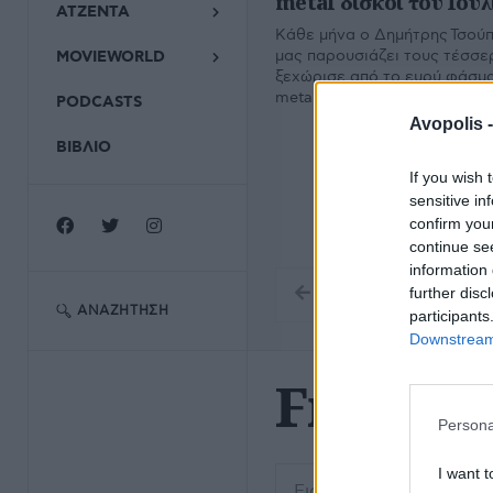
metal δίσκοι του Ιουλ
ΑΤΖΕΝΤΑ
Κάθε μήνα ο Δημήτρης Τσούπρ
μας παρουσιάζει τους τέσσε
MOVIEWORLD
ξεχώρισε από το ευρύ φάσμα
metal. Εδώ ο απολογισμός το
PODCASTS
Avopolis 
ΒΙΒΛΙΟ
If you wish 
sensitive in
confirm you
continue se
information 
further disc
ΑΝΑΖΉΤΗΣΗ
participants
Downstream 
Frozen 
Persona
Εισάγετε μέρος του τίτλο
I want t