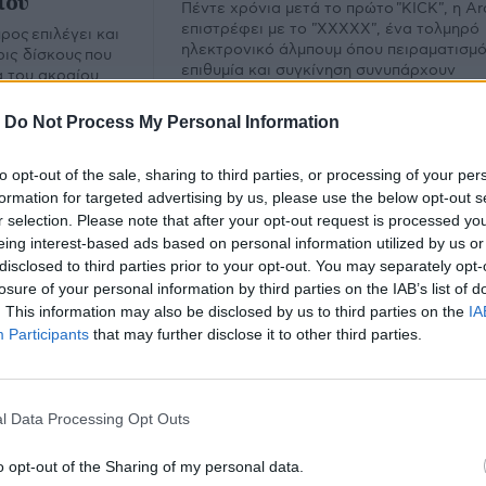
ίου
Πέντε χρόνια μετά το πρώτο "KICK", η Ar
επιστρέφει με το "XXXXX", ένα τολμηρό
ος επιλέγει και
ηλεκτρονικό άλμπουμ όπου πειραματισμό
ρις δίσκους που
επιθυμία και συγκίνηση συνυπάρχουν
 του ακραίου
εκρηκτικά.
υ Ιουλίου.
-
Do Not Process My Personal Information
to opt-out of the sale, sharing to third parties, or processing of your per
formation for targeted advertising by us, please use the below opt-out s
r selection. Please note that after your opt-out request is processed y
eing interest-based ads based on personal information utilized by us or
disclosed to third parties prior to your opt-out. You may separately opt-
losure of your personal information by third parties on the IAB’s list of
. This information may also be disclosed by us to third parties on the
IA
Participants
that may further disclose it to other third parties.
Soul
l Data Processing Opt Outs
υ.
o opt-out of the Sharing of my personal data.
Εμ
Φίλτρο
Καθαρισμός