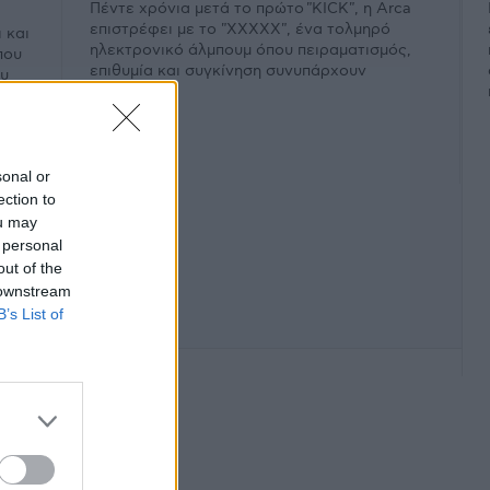
Πέντε χρόνια μετά το πρώτο "KICK", η Arca
επιστρέφει με το "XXXXX", ένα τολμηρό
 και
ηλεκτρονικό άλμπουμ όπου πειραματισμός,
που
επιθυμία και συγκίνηση συνυπάρχουν
ου
εκρηκτικά.
sonal or
ection to
ou may
 personal
out of the
 downstream
B’s List of
φάνιση #