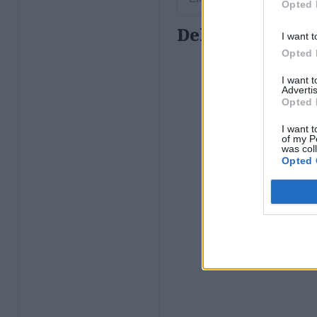
Opted 
Debit – Potpourr
I want t
Opted 
I want 
Advertis
Opted 
I want t
of my P
was col
Opted 