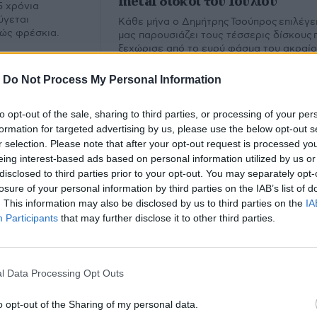
metal δίσκοι του Ιουλίου
5 χρόνια
ύγεται
Κάθε μήνα ο Δημήτρης Τσούπρος επιλέγει
λώς φρέσκια.
μας παρουσιάζει τους τέσσερις δίσκους 
ξεχώρισε από το ευρύ φάσμα του ακραί
metal. Εδώ ο απολογισμός του Ιουλίου.
-
Do Not Process My Personal Information
to opt-out of the sale, sharing to third parties, or processing of your per
formation for targeted advertising by us, please use the below opt-out s
r selection. Please note that after your opt-out request is processed y
eing interest-based ads based on personal information utilized by us or
disclosed to third parties prior to your opt-out. You may separately opt-
losure of your personal information by third parties on the IAB’s list of
. This information may also be disclosed by us to third parties on the
IA
Participants
that may further disclose it to other third parties.
l Data Processing Opt Outs
υ.
o opt-out of the Sharing of my personal data.
Εμ
Φίλτρο
Καθαρισμός