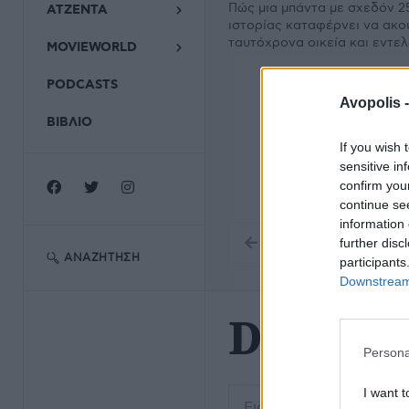
Πώς μια μπάντα με σχεδόν 2
ΑΤΖΕΝΤΑ
ιστορίας καταφέρνει να ακο
ταυτόχρονα οικεία και εντε
MOVIEWORLD
PODCASTS
Avopolis 
ΒΙΒΛΙΟ
If you wish 
sensitive in
confirm you
continue se
information 
further disc
ΑΝΑΖΉΤΗΣΗ
participants
Downstream 
Debit
Persona
Εισάγετε μέρος του τίτλο
I want t