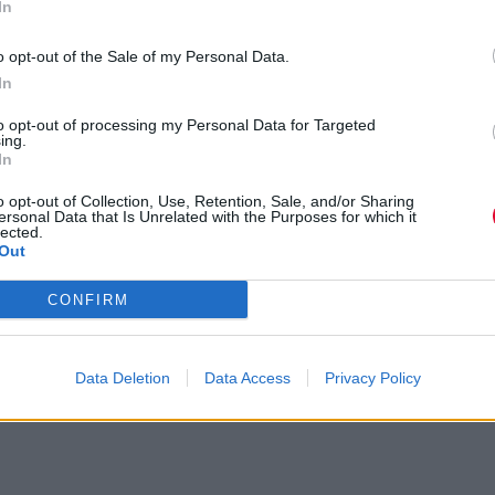
In
 The Fish και το soundtrack της
o opt-out of the Sale of my Personal Data.
In
to opt-out of processing my Personal Data for Targeted
ing.
In
o opt-out of Collection, Use, Retention, Sale, and/or Sharing
ersonal Data that Is Unrelated with the Purposes for which it
lected.
Out
CONFIRM
Data Deletion
Data Access
Privacy Policy