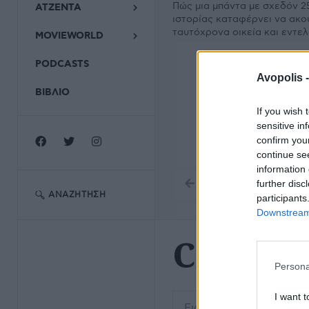
Πώς μια μπάντα με σχεδόν 2
ΑΤΖΕΝΤΑ
ιστορίας καταφέρνει να ακο
ταυτόχρονα οικεία και εντε
MOVIEWORLD
PODCASTS
Avopolis 
ΒΙΒΛΙΟ
If you wish 
sensitive in
confirm you
continue se
information 
further disc
ΑΝΑΖΉΤΗΣΗ
participants
Downstream 
Country
Persona
Εισάγετε μέρος του τίτλο
I want t