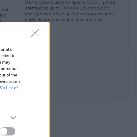
Πέντε χρόνια μετά το πρώτο "KICK", η Arca
επιστρέφει με το "XXXXX", ένα τολμηρό
 και
ηλεκτρονικό άλμπουμ όπου πειραματισμός,
που
επιθυμία και συγκίνηση συνυπάρχουν
ου
εκρηκτικά.
sonal or
ection to
ou may
 personal
out of the
 downstream
B’s List of
φάνιση #