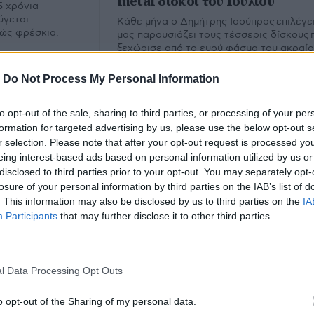
metal δίσκοι του Ιουλίου
5 χρόνια
ύγεται
Κάθε μήνα ο Δημήτρης Τσούπρος επιλέγει
λώς φρέσκια.
μας παρουσιάζει τους τέσσερις δίσκους 
ξεχώρισε από το ευρύ φάσμα του ακραί
metal. Εδώ ο απολογισμός του Ιουλίου.
-
Do Not Process My Personal Information
to opt-out of the sale, sharing to third parties, or processing of your per
formation for targeted advertising by us, please use the below opt-out s
r selection. Please note that after your opt-out request is processed y
eing interest-based ads based on personal information utilized by us or
disclosed to third parties prior to your opt-out. You may separately opt-
losure of your personal information by third parties on the IAB’s list of
. This information may also be disclosed by us to third parties on the
IA
Participants
that may further disclose it to other third parties.
 Joe & The Fish
l Data Processing Opt Outs
υ.
o opt-out of the Sharing of my personal data.
Εμ
Φίλτρο
Καθαρισμός