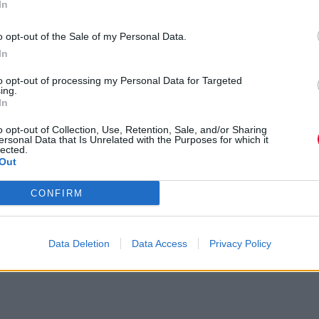
In
: Αστικοί κώδικες, πειραματισμοί και
o opt-out of the Sale of my Personal Data.
α synth-pop ρεφρέν
In
to opt-out of processing my Personal Data for Targeted
ing.
In
o opt-out of Collection, Use, Retention, Sale, and/or Sharing
ersonal Data that Is Unrelated with the Purposes for which it
lected.
Out
CONFIRM
Data Deletion
Data Access
Privacy Policy