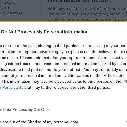
metal δίσκοι του Ιουλίου
5 χρόνια
ύγεται
Κάθε μήνα ο Δημήτρης Τσούπρος επιλέγει
λώς φρέσκια.
μας παρουσιάζει τους τέσσερις δίσκους 
ξεχώρισε από το ευρύ φάσμα του ακραί
metal. Εδώ ο απολογισμός του Ιουλίου.
-
Do Not Process My Personal Information
to opt-out of the sale, sharing to third parties, or processing of your per
formation for targeted advertising by us, please use the below opt-out s
r selection. Please note that after your opt-out request is processed y
eing interest-based ads based on personal information utilized by us or
disclosed to third parties prior to your opt-out. You may separately opt-
losure of your personal information by third parties on the IAB’s list of
. This information may also be disclosed by us to third parties on the
IA
Participants
that may further disclose it to other third parties.
ς Ασκητόπουλος
l Data Processing Opt Outs
υ.
o opt-out of the Sharing of my personal data.
Εμ
Φίλτρο
Καθαρισμός