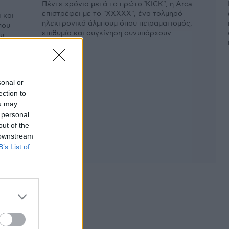
Πέντε χρόνια μετά το πρώτο "KICK", η Arca
επιστρέφει με το "XXXXX", ένα τολμηρό
 και
ηλεκτρονικό άλμπουμ όπου πειραματισμός,
που
επιθυμία και συγκίνηση συνυπάρχουν
ου
εκρηκτικά.
sonal or
ection to
ou may
 personal
out of the
 downstream
B’s List of
φάνιση #