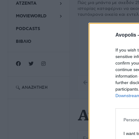
Πώς μια μπάντα με σχεδόν 2
ΑΤΖΕΝΤΑ
ιστορίας καταφέρνει να ακο
ταυτόχρονα οικεία και εντε
MOVIEWORLD
PODCASTS
Avopolis 
ΒΙΒΛΙΟ
If you wish 
sensitive in
confirm you
continue se
information 
further disc
ΑΝΑΖΉΤΗΣΗ
participants
Downstream 
Αντώνη
Persona
Εισάγετε μέρος του τίτλο
I want t