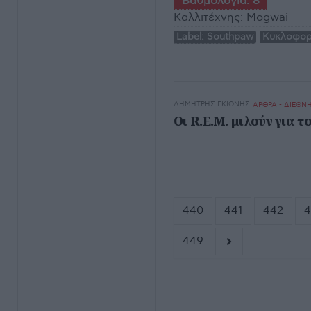
Βαθμολογία:
8
Καλλιτέχνης:
Mogwai
Label:
Southpaw
Κυκλοφορ
ΔΗΜΉΤΡΗΣ ΓΚΙΏΝΗΣ
ΑΡΘΡΑ - ΔΙΕΘΝ
Oι R.E.M. μιλούν για 
440
441
442
4
449