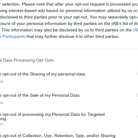
r selection. Please note that after your opt-out request is processed y
eing interest-based ads based on personal information utilized by us or
λάνη και Κωσταντίνος Βήτα
disclosed to third parties prior to your opt-out. You may separately opt-
Κυκλοφορία:
Ιουν-01
losure of your personal information by third parties on the IAB’s list of
. This information may also be disclosed by us to third parties on the
IA
Participants
that may further disclose it to other third parties.
l Data Processing Opt Outs
Η
o opt-out of the Sharing of my personal data.
αι». Please Your Shelves
In
o opt-out of the Sale of my Personal Data.
In
to opt-out of processing my Personal Data for Targeted
ing.
In
Η
ι σκέψεις για το Kid A, Kid B, Kid Amnesiac….wh
o opt-out of Collection, Use, Retention, Sale, and/or Sharing