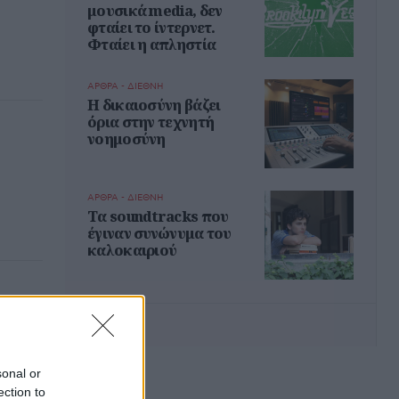
μουσικά media, δεν
φταίει το ίντερνετ.
Φταίει η απληστία
ΑΡΘΡΑ - ΔΙΕΘΝΗ
Η δικαιοσύνη βάζει
όρια στην τεχνητή
νοημοσύνη
ΑΡΘΡΑ - ΔΙΕΘΝΗ
Τα soundtracks που
έγιναν συνώνυμα του
καλοκαιριού
λαϊκό
λθόν
sonal or
ection to