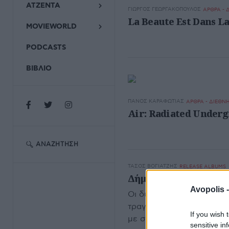
ΑΤΖΕΝΤΑ
ΓΙΏΡΓΟΣ ΓΕΩΡΓΑΚΌΠΟΥΛΟΣ
ΑΡΘΡΑ - 
La Beaute Est Dans L
MOVIEWORLD
PODCASTS
ΒΙΒΛΙΟ
ΠΆΝΟΣ ΚΑΡΑΦΩΤΙΆΣ
ΑΡΘΡΑ - ΔΙΕΘΝ
Air: Radiated Under
ΑΝΑΖΉΤΗΣΗ
ΤΆΣΟΣ ΒΟΓΙΑΤΖΉΣ
RELEASE ALBUMS
Δήμητρα Γαλάνη και Κ
Avopolis 
Οι δύο βασικές συνιστώσ
τραγούδι και οι electron
If you wish 
με συζητήσιμα αποτελέσ
sensitive in