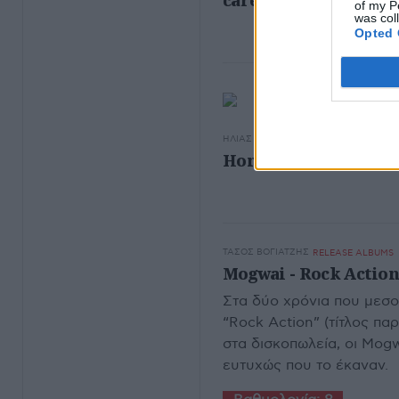
cares?
of my P
was col
Opted 
ΗΛΊΑΣ ΠΥΚΝΆΔΑΣ
ΑΡΘΡΑ - ΔΙΕΘΝΗ
Homelands - H Επιστ
ΤΆΣΟΣ ΒΟΓΙΑΤΖΉΣ
RELEASE ALBUMS
Mogwai - Rock Action
Στα δύο χρόνια που μεσο
“Rock Action” (τίτλος π
στα δισκοπωλεία, οι Mog
ευτυχώς που το έκαναν.