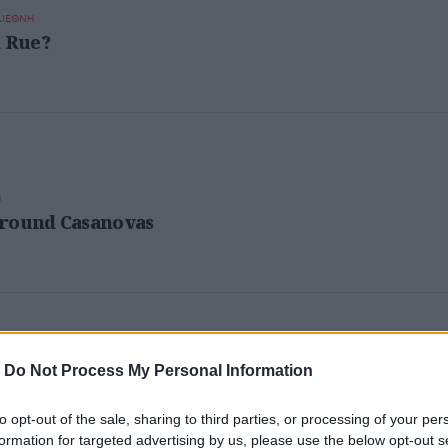
ΔΙΕΘΝΗ
a Rue?
Η
ground Casanovas
ωσταντίνος Βήτα - Μετά
-
Do Not Process My Personal Information
ες της δόμησης του ήχου τους είναι το ελληνικό έντεχνο 
ica συνοδείες του, εγχείρημα που έχουμε δει και στο παρε
to opt-out of the sale, sharing to third parties, or processing of your per
ματα
formation for targeted advertising by us, please use the below opt-out s