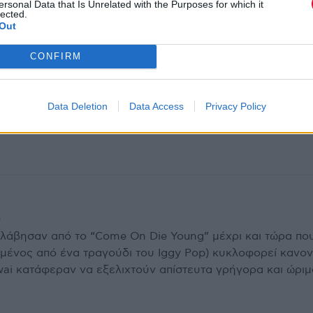
ersonal Data that Is Unrelated with the Purposes for which it
lected.
Out
CONFIRM
Data Deletion
Data Access
Privacy Policy
ροφή!
λάβησαν από το “Come On Die Young” μέχρι και τώρα πο
αρμένος από ένα τραγούδι του Iggy Pop) κυκλοφορεί κανον
wai κατάφεραν να εξελιχτούν απίστευτα γρήγορα και ώριμ