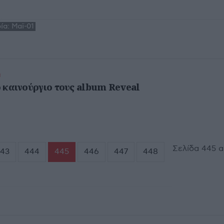
ία:
Μαϊ-01
Η
το καινούργιο τους album Reveal
Σελίδα 445 α
43
444
445
446
447
448