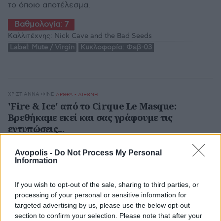
το όποιο αποτέλεσμα.
Βαθμολογία:
7
Καλλιτέχνης:
Nick Cave and the Bad Seeds
Label:
Mute / Virgin
Κυκλοφορία:
Φεβ-03
ΧΡΙΣΤΙΆΝΝΑ ΦΙΝΈ
ΑΡΘΡΑ - ΔΙΕΘΝΗ
'Fire & Ice' από το Cirque Le Masque:
Βρεθήκαμε εκεί και σας γράφουμε τις
εντυπώσεις...
Avopolis -
Do Not Process My Personal
Information
ΓΙΏΡΓΟΣ ΔΗΜΗΤΡΑΚΌΠΟΥΛΟΣ
RELEASE ALBUMS
If you wish to opt-out of the sale, sharing to third parties, or
Thievery Corporation - The Richest Man in
processing of your personal or sensitive information for
Babylon
targeted advertising by us, please use the below opt-out
section to confirm your selection. Please note that after your
Τα 15 track που απαρτίζουν το album χαρακτηρίζονται