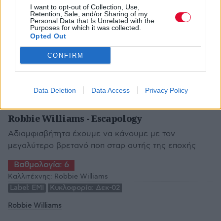
I want to opt-out of Collection, Use,
Retention, Sale, and/or Sharing of my
Personal Data that Is Unrelated with the
Purposes for which it was collected.
Opted Out
CONFIRM
Data Deletion
Data Access
Privacy Policy
ΣΤΈΛΙΟΣ ΚΑΝΕΛΛΆΚΗΣ
ROCKWAVE ALBUMS
Robbie Williams - Escapology
Αδιαμφισβήτητα έχουμε να κάνουμε με τον
μεγαλύτερο βρετανό ποπ σταρ αυτής της εποχής
Βαθμολογία:
6
Καλλιτέχνης:
Robbie Williams
Label:
EMI
Κυκλοφορία:
Δεκ-02
Robbie Williams