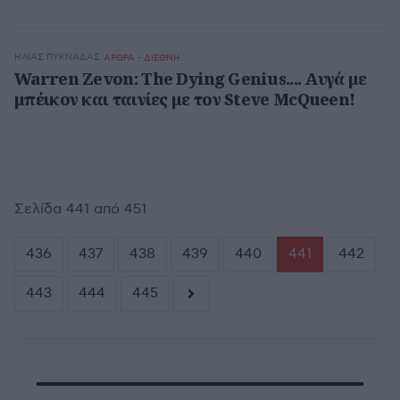
HΛΊΑΣ ΠΥΚΝΆΔΑΣ
ΑΡΘΡΑ - ΔΙΕΘΝΗ
Warren Zevon: The Dying Genius.... Αυγά με
μπέικον και ταινίες με τον Steve McQueen!
Σελίδα 441 από 451
436
437
438
439
440
441
442
443
444
445