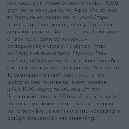
πλατφόρμες ή αγορά δίσκων βινυλίου. Αλλά
γιατί να τα κάνουμε αυτά; Αφού όλα τα έχει
το Youtube και ακόμα και οι μεγαλύτεροι
παίχτες της βιομηχανίας, από φόβο μήπως
ξαφνικά -μέσα σε 45 μέρες- τους ξεχάσουν
οι φαν τους, άρχισαν να κάνουν
σπασμωδικές κινήσεις. Ή, μήπως, ήταν
κινήσεις εντυπωσιασμού; Σίγουρα ήταν
κινήσεις αλληλεγγύης προς το κοινό που δεν
είχε πως να περάσει την ώρα του; Λες και τα
10 εκατομμύρια πληθυσμού, που, όπως
φαίνεται από τα streams, έχουν ακούσει
μόλις 1000 φόρες το «X» κομμάτι του
Ψ μουσικού από τον
Ζ
δίσκο, δεν είχαν χρόνο
πλέον να το ακούσουν προσεχτικά, έπρεπε
να το δουν live με κακή ποιότητα και διψήφιο
αριθμό συμμετοχών στο streaming.