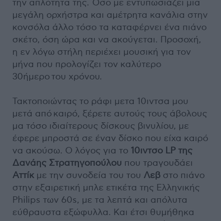
την απλότητα της. Όσο με εντυπωσιάζει μια
μεγάλη ορχήστρα και αμέτρητα κανάλια στην
κονσόλα άλλο τόσο τα καταφέρνει ένα πιάνο
σκέτο, όση ώρα και να ακούγεται. Προσοχή,
η εν λόγω στήλη περιέχει μουσική για τον
μήνα που προλογίζει τον καλύτερο
30ήμερο του χρόνου.
Τακτοποιώντας το ράφι μετα 10ιντσα μου
μετά από καιρό, ξέρετε αυτούς τους άβολους
μα τόσο ιδιαίτερους δίσκους βινυλίου, με
έφερε μπροστά σε έναν δίσκο που είχα καιρό
να ακούσω. Ο λόγος για το
10ιντσο LP της
Δανάης Στρατηγοπούλου
που τραγουδάει
Αττίκ
με την συνοδεία του του
Λεβ
στο πιάνο
στην εξαιρετική μπλε ετικέτα της Ελληνικής
Philips των 60s, με τα λεπτά και απόλυτα
εύθραυστα εξώφυλλα. Και έτσι θυμήθηκα