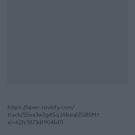
https://open.spotify.com/
track/55xa3wTg4SqJAbeqlZGB5M?
si=62fc1873df904b01