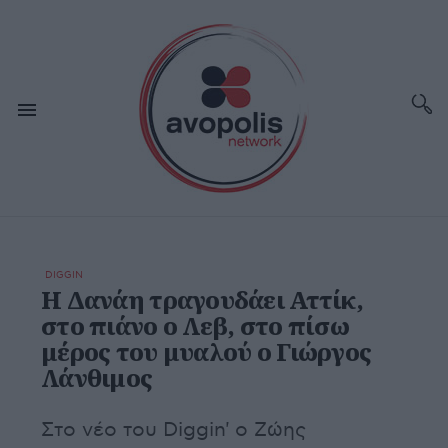
DIGGIN
Η Δανάη τραγουδάει Αττίκ,
στο πιάνο ο Λεβ, στο πίσω
μέρος του μυαλού ο Γιώργος
Λάνθιμος
Στο νέο του Diggin' ο Ζώης