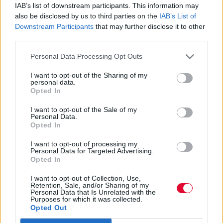
άλμπουμ με ορχηστρικές συνθέσεις και τίτλο:
IAB’s list of downstream participants. This information may
Life Is A Dream. Φυσικά και είναι Άντονι...
also be disclosed by us to third parties on the
IAB’s List of
Downstream Participants
that may further disclose it to other
Μάκης Μηλάτος
third parties.
Personal Data Processing Opt Outs
I want to opt-out of the Sharing of my
personal data.
Opted In
I want to opt-out of the Sale of my
Personal Data.
Opted In
I want to opt-out of processing my
Personal Data for Targeted Advertising.
Opted In
I want to opt-out of Collection, Use,
Retention, Sale, and/or Sharing of my
Personal Data that Is Unrelated with the
Purposes for which it was collected.
Opted Out