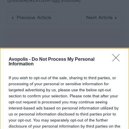
{youtube}tkLRD2blFqg{/youtube}
Previous Article
Next Article
Ακολούθησε το Avopolis Network στο
Avopolis -
Do Not Process My Personal
Google News
Information
If you wish to opt-out of the sale, sharing to third parties, or
processing of your personal or sensitive information for
targeted advertising by us, please use the below opt-out
MOOD OF THE DAY
section to confirm your selection. Please note that after your
opt-out request is processed you may continue seeing
Ποτέ δεν είναι αργά,
interest-based ads based on personal information utilized by
κυριολεκτικά. Ο Άντονι Χόπκινς
us or personal information disclosed to third parties prior to
στα 88 αρνείται να το βάλει κάτω
your opt-out. You may separately opt-out of the further
και κυκλοφορεί το 1ο του
disclosure of your personal information by third parties on the