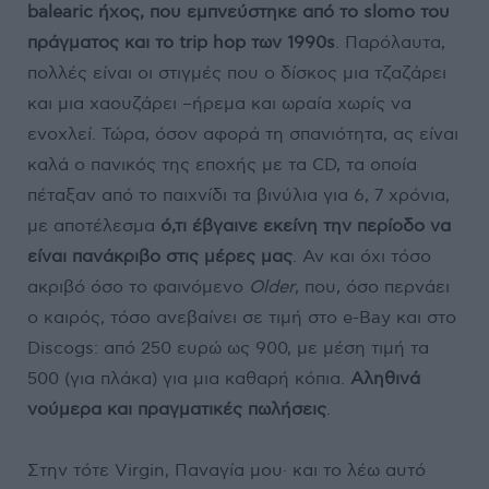
balearic ήχος, που εμπνεύστηκε από το slomo του
πράγματος και το trip hop των 1990s
. Παρόλαυτα,
πολλές είναι οι στιγμές που ο δίσκος μια τζαζάρει
και μια χαουζάρει –ήρεμα και ωραία χωρίς να
ενοχλεί. Τώρα, όσον αφορά τη σπανιότητα, ας είναι
καλά ο πανικός της εποχής με τα CD, τα οποία
πέταξαν από το παιχνίδι τα βινύλια για 6, 7 χρόνια,
με αποτέλεσμα
ό,τι έβγαινε εκείνη την περίοδο να
είναι πανάκριβο στις μέρες μας
. Αν και όχι τόσο
ακριβό όσο το φαινόμενο
Older
, που, όσο περνάει
ο καιρός, τόσο ανεβαίνει σε τιμή στο e-Bay και στο
Discogs: από 250 ευρώ ως 900, με μέση τιμή τα
500 (για πλάκα) για μια καθαρή κόπια.
Αληθινά
νούμερα και πραγματικές πωλήσεις
.
Στην τότε Virgin, Παναγία μου· και το λέω αυτό