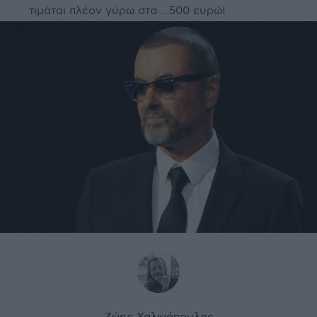
τιμάται πλέον γύρω στα ...500 ευρώ!