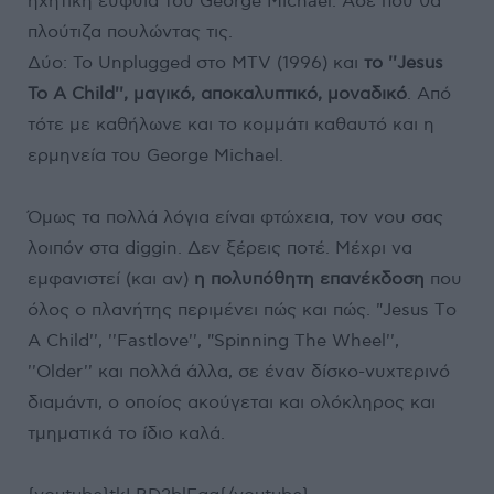
ηχητική ευφυΐα του George Michael. Άσε που θα
πλούτιζα πουλώντας τις.
Δύο: To Unplugged στο MTV (1996) και
το ''Jesus
To A Child'', μαγικό, αποκαλυπτικό, μοναδικό
. Από
τότε με καθήλωνε και το κομμάτι καθαυτό και η
ερμηνεία του George Michael.
Όμως τα πολλά λόγια είναι φτώχεια, τον νου σας
λοιπόν στα diggin. Δεν ξέρεις ποτέ. Μέχρι να
εμφανιστεί (και αν)
η πολυπόθητη επανέκδοση
που
όλος ο πλανήτης περιμένει πώς και πώς. "Jesus Τo
Α Child'', ''Fastlove'', "Spinning Τhe Wheel'',
''Older'' και πολλά άλλα, σε έναν δίσκο-νυχτερινό
διαμάντι, ο οποίος ακούγεται και ολόκληρος και
τμηματικά το ίδιο καλά.