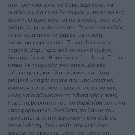
στο προηγούμενο, να δοκιμάζει όρια, να
ρωτάει εμμέσως πλήν σαφώς «μπάσο το λες
αυτό;». Ο ήχος κινείται σε αργούς, συρτούς
ρυθμούς, με sub-bass που δεν κουνά απλώς
το πάτωμα αλλά το γεμίζει με πυκνή,
παραμορφωμένη ύλη. Τα wobbles είναι
χαμηλά, βαρύτερα από το συνηθισμένο,
βουτηγμένα σε θόρυβο και feedback. Τα dub
sirens λειτουργούν σαν σπασμωδικές
ειδοποιήσεις και όλα πλέκονται με λιτή
ρυθμική γραφή: drums που υπομονετικά
κρατούν τον χρόνο, αφήνοντας χώρο στις
υφές να διαβρώσουν τα πάντα γύρω τους.
Παρά τη βαρύτητά του, το
Implosion
δεν είναι
υπερφορτωμένο. Αντίθετα, το βάρος του
προκύπτει από την αφαίρεση: ένα dub σε
αποσύνθεση, όπου κάθε στοιχείο έχει
αφεθεί να ακουστεί μόνο του μέσα στη