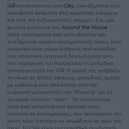
Gill
συναντιούνται στο
Clay
, ένα άλμπουμ που
ακροβατεί ανάμεσα στη χορευτική ενέργεια
και στις πιο ενδοσκοπικές στιγμές. Σαν μια
φυσική συνέχεια του
Around the House
,
αλλά ταυτόχρονα σαν κάτι ολότελα νέο,
το
Clay
είναι γεμάτο ευρηματικούς ήχους (από
ιαπωνικά koto μέχρι ρυθμούς από καλάθια)
που αποκτούν οργανική δύναμη μέσα από
την παραγωγή του Herbert και τη μελωδική
επινοητικότητα της Gill. Η φωνή της ανεβάζει
το υλικό σε άλλες σφαίρες: μελωδική, άμεση,
με εμβέλεια που απλώνεται από την
ευφορική μελαγχολία του "Mowing" ως το
τρυφερό ντουέτο "Heart". Το αποτέλεσμα
είναι ένα καταπληκτικό ηχητικό τοπίο
πλούσιο σε λεπτομέρειες, που φανερώνει την
κοινή τους λαχτάρα να σπρώξουν τα όρια του
ήχου. Το Clay είναι μια μοναδική συνάντηση