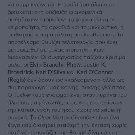
να συρρικνώνεται. Η ουσία του άλμπουμ
βρίσκεται στη σύζευξη φαινομενικά
ασύμβατων στοιχείων: το ψηφιακό και το
χειροποίητο, το αρχαϊκό και το μελλοντικό, η
πειθαρχία και η απόλυτη απελευθέρωση. Το
αποτέλεσμα θυμίζει τελετουργία που έχει
μεταφερθεί σε εργαστήριο ηχητικών
διεργασιών. Οι συνεργασίες παίζουν κρίσιμο
ρόλο: οι
Elvin Brandhi
,
Phew
,
Justin K.
Broadrick
,
Karl D’Silva
και
Karl O’Connor
(Regis)
δεν δρουν ως «καλεσμένοι» αλλά ως
συμπαραγωγοί μιας κοινής, πυκνής γλώσσας.
Ο Tucker τους ενσωματώνει στον πυρήνα του
άλμπουμ, αφήνοντάς τους να μετατοπίσουν
την κατεύθυνση του ήχου χωρίς να χαθεί η
συνοχή. Το
Clear Vortex Chamber
είναι ένα
έργο που διατηρεί σταθερή την ένταση χωρίς
ποτέ να κραυγάζει, μια θαμπή δίνη που σε