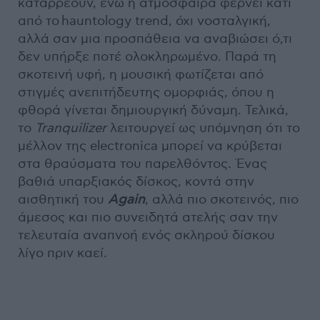
καταρρέουν, ενώ η ατμόσφαιρα φέρνει κάτι
από το hauntology trend, όχι νοσταλγική,
αλλά σαν μια προσπάθεια να αναβιώσει ό,τι
δεν υπήρξε ποτέ ολοκληρωμένο. Παρά τη
σκοτεινή υφή, η μουσική φωτίζεται από
στιγμές ανεπιτήδευτης ομορφιάς, όπου η
φθορά γίνεται δημιουργική δύναμη. Τελικά,
το
Tranquilizer
λειτουργεί ως υπόμνηση ότι το
μέλλον της electronica μπορεί να κρύβεται
στα θραύσματα του παρελθόντος. Ένας
βαθιά υπαρξιακός δίσκος, κοντά στην
αισθητική του
Again
, αλλά πιο σκοτεινός, πιο
άμεσος και πιο συνειδητά ατελής σαν την
τελευταία αναπνοή ενός σκληρού δίσκου
λίγο πριν καεί.