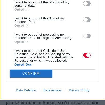
I want to opt-out of the Sharing of my
personal data.
Opted In
I want to opt-out of the Sale of my
Personal Data.
Opted In
Στο
Clear Vortex Chamber
, ο
Alexander
I want to opt-out of processing my
Personal Data for Targeted Advertising.
Tucker
επαναπροσδιορίζει το
Opted In
πρότζεκτ
Microcorps
ως μια πλατφόρμα
σύγκλισης όπου ήχοι ηλεκτρονικοί και
I want to opt-out of Collection, Use,
Retention, Sale, and/or Sharing of my
ακουστικοί διαπλέκονται για να χαράξουν
Personal Data that Is Unrelated with the
Purposes for which it was collected.
ένα ενδιάμεσο πεδίο όπου η τελετουργική
Opted Out
διάθεση συναντά το σύγχρονο πειραματισμό.
Ο Tucker χρησιμοποιεί δικά του bass και cello
CONFIRM
layers σαν υλικό προς διάλυση και
ανασύνθεση. Τα μετατρέπει σε ένα σκοτεινό,
Data Deletion
Data Access
Privacy Policy
ρυθμικό σύμπλεγμα, όπου τίποτα δεν είναι
σταθερό, ένας ήχος που μοιάζει να αναπνέει
με αλλόκοτους ρυθμούς, να διαστέλλεται και