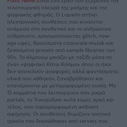
Point Never
)
είναι ένα έργο που εξερευνά την
τελετουργική πλευρά της μνήμης και της
ψηφιακής φθοράς. Ο Lopatin στήνει
ηλεκτρονικές συνθέσεις που κινούνται
ανάμεσα στο συνθετικό και το ανθρώπινα
εύθραυστο, χρησιμοποιώντας glitch, new-
age υφές, θραύσματα corporate muzak και
ξεχασμένα presets από sample libraries των
90s. Το άλμπουμ μοιάζει με ταξίδι μέσα σε
έναν «ψηφιακό Κάτω Κόσμο» όπου οι ήχοι
δεν αποτελούν αναφορές αλλά φαντάσματα:
υλικά που χάθηκαν, ξαναβρέθηκαν και
επανέρχονται με μεταμορφωμένη ουσία. Με
15 κομμάτια που λειτουργούν σαν μικρά
portals, το Tranquilizer κυλά χωρίς αρχή και
τέλος, σαν παραμορφωμένη ambient
αφήγηση. Οι συνθέσεις θυμίζουν ηχητικά
αρχεία που διασώθηκαν από servers που