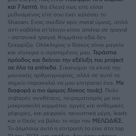
και 7 λεπτά
, θα έλεγα πως είτε είσαι
μεθυσμένος είτε σου έχει χαλάσει το
Shazam. Ένας σχεδόν epic metal ύμνος, απλά
αντί καβάλα στ'άλογο είσαι
απάνω σε τραγιά
- σατανικά τραγιά
. Κομμάτια εδώ δεν
ξεχωρίζω. Ολόκληρος ο δίσκος είναι μαγεία
και σίγουρα ο αγαπημένος μου.
Τεράστια
πρόοδος και δείχνει την εξέλιξη του project
σε όλα τα επίπεδα
. Σιχαίνομαι τα κλισέ της
μουσικής αρθρογραφίας, αλλά σε αυτό το
σημείο παρακαλώ να μου επιτραπεί ένα.
Με
διαφορά ο πιο ώριμος δίσκος του(ς)
. Πολύ
σοβαρές συνθέσεις, πειραματισμός με πιο
μακροσκελή κομμάτια, αργές και ανθεμικές
γέφυρες, και ρεφραίν, ακουστικά μέρη, leads
και ο Θεός να βάλει το χέρι του
ΜΕΛΩΔΙΕΣ
.
Το άλμπουμ αυτό η επιτροπή το είχε στα top