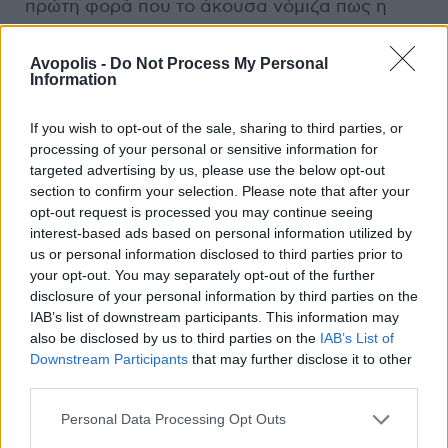
πρώτη φορά που το άκουσα νόμιζα πως η
ταχύτητα μπήκε στο 1.25 και πήγα να το
χαμηλώσω. Άλλα τραγούδια που ξεχωρίζω
Avopolis -
Do Not Process My Personal
Information
είναι το
Beyond The Convent Walls
για το
χασαποσέρβικο μετά τη μέση, το
Savage
If you wish to opt-out of the sale, sharing to third parties, or
Blasphemy
γιατί δεν μπορεί να παίζει
processing of your personal or sensitive information for
άνθρωπος έτσι, και το
Hexennacht
για τις
targeted advertising by us, please use the below opt-out
πουτανιές
στο δεύτερο μισό. Η φόρμουλα
section to confirm your selection. Please note that after your
παραμένει ίδια και εδώ,
τα ίδια Βελζεβούλη
opt-out request is processed you may continue seeing
μου τα ίδια Βελζεβούλ μου
. Ίσως όλα είναι
interest-based ads based on personal information utilized by
us or personal information disclosed to third parties prior to
λίγο πιο πολισαρισμένα, χωρίς όμως να
your opt-out. You may separately opt-out of the further
αφαιρείται από τη φυσικότητα. Ο McBain
disclosure of your personal information by third parties on the
συνεχίζει να ουρλιάζει έξω τα λαρύγγια του
IAB’s list of downstream participants. This information may
και να παίζει λες και είναι σε riff-off με τον
also be disclosed by us to third parties on the
IAB’s List of
Διάολο. Ο άνθρωπος είναι σε τροχιά για να
Downstream Participants
that may further disclose it to other
πάθει τενοντίτιδα πριν κλείσει καν τα 30.
third parties.
Personal Data Processing Opt Outs