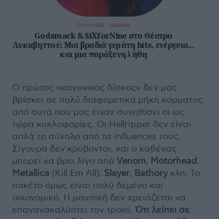
ΣΥΝΑΥΛΙΕΣ - ΔΙΕΘΝΗ
Godsmack & SiXforNine στο Θέατρο
Λυκαβηττού: Μια βραδιά γεμάτη hits, ενέργεια...
και μια παράξενη λήθη
Ο πρώτος «κανονικός δίσκος» δεν μας
βρίσκει σε πολύ διαφορετικά μήκη κόμματος
από αυτά που μας είχαν συνηθίσει οι ως
τώρα κυκλοφορίες. Οι Hellripper δεν είναι
απλά το σύνολο από τα influences τους.
Σίγουρα δεν κρύβονται, και ο καθένας
μπορεί να βρει λίγο από
Venom
,
Motorhead
,
Metallica
(Kill Em All),
Slayer
,
Bathory
κλπ. Το
πακέτο όμως είναι πολύ δεμένο και
οικονομικό. Η μουσική δεν χρειάζεται να
επανανακαλύπτει τον τροχό.
Ότι λείπει σε