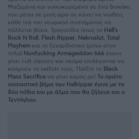
Μαζεμένα και νοικοκυρεμένα σε ένα δισκάκι,
που μέσα σε μισή ώρα σε κάνει να νιώθεις
κάθε ίνα του νευρικού συστήματος να
πάλλεται βίαια. Τραγούδια όπως το
Hell's
Rock N Roll
,
Flesh Ripper
,
Nekroslut
,
Total
Mayhem
και το ξεκαρδιστικό (μόνο στον
τίτλο)
Nunfucking Armageddon 666
έχουν
γίνει cult classics και ακόμα επιλέγονται να
κοσμούν τα setlists τους. Παίξτε το
Black
Mass Sacrifice
να γίνει χαμός ρε!
Το πρώτο
ουσιαστικό βήμα των Hellripper έγινε με τα
δύο πόδια και με άλμα που θα ζήλευε και ο
Τεντόγλου.