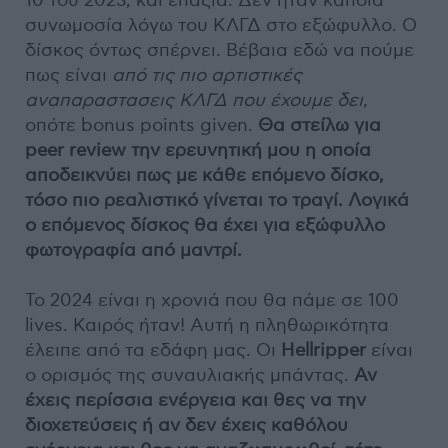
10 του 2023, και επάξια. Δεν ήταν κάποια
συνωμοσία λόγω του ΚΛΓΔ στο εξώφυλλο. Ο
δίσκος όντως σπέρνει. Βέβαια εδώ να πούμε
πως είναι
από τις πιο αρτιστικές
αναπαραστασεις ΚΛΓΔ που έχουμε δει,
οπότε bonus points given.
Θα στείλω για
peer review την ερευνητική μου η οποία
αποδεικνύει πως με κάθε επόμενο δίσκο,
τόσο πιο ρεαλιστικό γίνεται το τραγί. Λογικά
ο επόμενος δίσκος θα έχει για εξώφυλλο
φωτογραφία από μαντρί.
Το 2024 είναι η χρονιά που θα πάμε σε 100
lives. Καιρός ήταν! Αυτή η πληθωρικότητα
έλειπε από τα εδάφη μας. Οι
Hellripper
είναι
ο ορισμός της συναυλιακής μπάντας.
Αν
έχεις περίσσια ενέργεια και θες να την
διοχετεύσεις ή αν δεν έχεις καθόλου