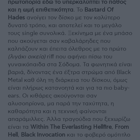
πρωτοπορία εδώ το υπερκαλύπτει το πάθος
και η ωμή επιθετικότητα
. Το
Bastard Of
Hades
ανοίγει τον δίσκο με τον καλύτερο
δυνατό τρόπο, και αποτελεί και το μεγάλο
τους single συνολικά. Ξεκίνημα με ένα μπάσο
που ακούγεται σαν καβαλάρηδες που
καλπάζουν και έπειτα όλεθρος με το πρώτο
(λιγάκι οικείο)
riff που αφήνει πίσω του
γυναικόπαιδα στα Σόδομα. Τα φωνητικά είναι
βαριά, δίνοντας ένα έξτρα στρώμα από Black
Metal καθ όλη τη διάρκεια του δίσκου, όμως
είναι πλήρως κατανοητά και για τα πιο baby-
ears. Οι κιθάρες ακούγονται σαν
αλυσοπρίονα, μα παρά την ταχύτητα, η
καθαρότητα και η τεχνική φαίνονται
απαράμιλλες. Άλλα τραγούδια που ξεχωρίζω
είναι τα
Within The Everlasting Hellfire
,
From
Hell
,
Black Invocation
και το φοβερό ομότιτλο