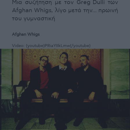
Μια συζήτηση με τον Greg
Dulli των
Afghan Whigs, λίγο μετά την... πρωινή
του γυμναστική
Afghan Whigs
Video:
{youtube}PRiaYIIkLmw{/youtube}