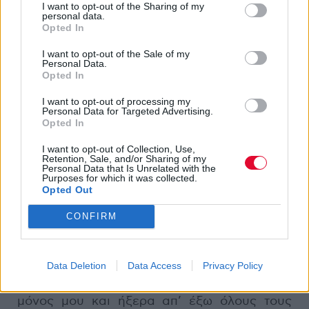
I want to opt-out of the Sharing of my
Cohen, για λογαριασμό της ιστοσελίδας του
personal data.
Rolling Stone
. Είναι, αν μου επιτρέπετε,
Opted In
ακόμα καλύτερη και από τη στούντιο
I want to opt-out of the Sale of my
εκτέλεση που κάνατε για το tribute album
Personal Data.
Opted In
Old Ideas With New Friends
. Υπήρχε κάποιος
λόγος που αποφασίσατε να επιλέξετε το
I want to opt-out of processing my
συγκεκριμένο τραγούδι; Ή σας το πρότειναν
Personal Data for Targeted Advertising.
Opted In
οι ιθύνοντες της συλλογής; Όπως και να έχει,
ήταν μια εκπληκτικά συγκινησιακή εκτέλεση
I want to opt-out of Collection, Use,
Retention, Sale, and/or Sharing of my
από μεριάς σας...
Personal Data that Is Unrelated with the
Purposes for which it was collected.
Opted Out
Ευχαριστώ! Πολύ ευγενικό εκ μέρους σου.
Είναι περίεργο, αλλά συνέβησαν και τα δύο
CONFIRM
ταυτόχρονα. Ήρθαν δηλαδή οι υπεύθυνοι για
τη συλλογή και μου το πρότειναν και πολύ
απλά έμεινα εμβρόντητος: το συγκεκριμένο
Data Deletion
Data Access
Privacy Policy
τραγούδι το είχα προβάρει δεκάδες φορές
μόνος μου και ήξερα απ’ έξω όλους τους