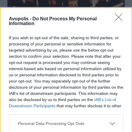
Avopolis -
Do Not Process My Personal
Information
If you wish to opt-out of the sale, sharing to third parties, or
Και το ρεπερτόριο το οποίο εξαπολύετε στο
processing of your personal or sensitive information for
κοινό έχει κάποια συγκεκριμένη χρονική
targeted advertising by us, please use the below opt-out
λωρίδα ; Ή εκτείνεστε σε όλους τους δίσκους
section to confirm your selection. Please note that after your
σας;
opt-out request is processed you may continue seeing
interest-based ads based on personal information utilized by
us or personal information disclosed to third parties prior to
Στα πάντα. Στο συγκρότημα αυτό, ακόμα κι
your opt-out. You may separately opt-out of the further
αν κάποιος έχει ξεχάσει κάτι –ένα κουπλέ
disclosure of your personal information by third parties on the
π.χ. ή ένα ριφ– κάποιος άλλος το θυμάται. Τα
IAB’s list of downstream participants. This information may
ρεφρέν πάντως τα θυμόμαστε όλοι! (γέλια)
also be disclosed by us to third parties on the
IAB’s List of
Οπότε ήταν σχετικά εύκολο και στις πρόβες…
Downstream Participants
that may further disclose it to other
third parties.
Έπεσα πάνω στη θαυμάσια ζωντανή σας
Personal Data Processing Opt Outs
εκτέλεση στο “Paper Thin Hotel” του Leonard