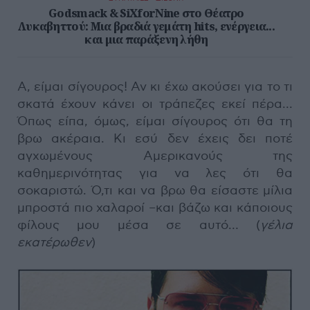
Godsmack & SiXforNine στο Θέατρο
Λυκαβηττού: Μια βραδιά γεμάτη hits, ενέργεια...
και μια παράξενη λήθη
Α, είμαι σίγουρος! Αν κι έχω ακούσει για το τι
σκατά έχουν κάνει οι τράπεζες εκεί πέρα...
Όπως είπα, όμως, είμαι σίγουρος ότι θα τη
βρω ακέραια. Κι εσύ δεν έχεις δει ποτέ
αγχωμένους Αμερικανούς της
καθημερινότητας για να λες ότι θα
σοκαριστώ. Ό,τι και να βρω θα είσαστε μίλια
μπροστά πιο χαλαροί –και βάζω και κάποιους
φίλους μου μέσα σε αυτό… (
γέλια
εκατέρωθεν
)