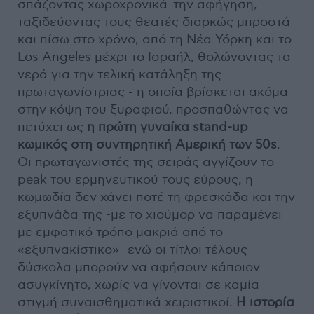
σπάζοντας χωροχρονικά την αφήγηση,
ταξιδεύοντας τους θεατές διαρκώς μπροστά
και πίσω στο χρόνο, από τη Νέα Υόρκη και το
Los Angeles μέχρι το Ισραήλ, θολώνοντας τα
νερά για την τελική κατάληξη της
πρωταγωνίστριας - η οποία βρίσκεται ακόμα
στην κόψη του ξυραφιού, προσπαθώντας να
πετύχει ως
η πρώτη γυναίκα stand-up
κωμικός στη συντηρητική Αμερική των 50s
.
Οι πρωταγωνιστές της σειράς αγγίζουν το
peak του ερμηνευτικού τους εύρους, η
κωμωδία δεν χάνει ποτέ τη φρεσκάδα και την
εξυπνάδα της -με το χιούμορ να παραμένει
με εμφατικό τρόπο μακριά από το
«εξυπνακίστικο»- ενώ οι τίτλοι τέλους
δύσκολα μπορούν να αφήσουν κάποιον
ασυγκίνητο, χωρίς να γίνονται σε καμία
στιγμή συναισθηματικά χειριστικοί.
Η ιστορία