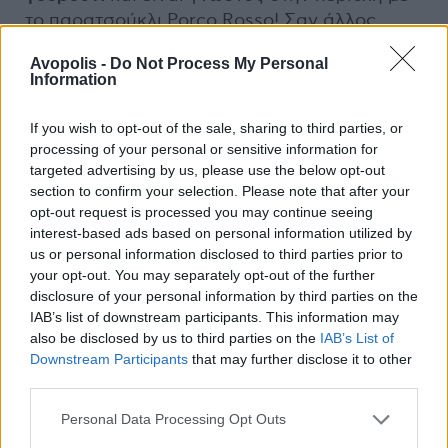
το παρατσούκλι Porco Rosso! Σαν άλλος
Humphrey Bogart αφήνει περιστασιακά το
Avopolis -
Do Not Process My Personal
κρησφύγετό του για το πλωτό bar της
Information
Madame Gina, ώστε να ακούσει λίγη μουσική
και να φλερτάρει με την ιδιοκτήτρια -σε ένα
If you wish to opt-out of the sale, sharing to third parties, or
ρομάντζο που γνωρίζουν και οι δύο πως δεν
processing of your personal or sensitive information for
θα οδηγήσει πουθενά. Η έλευση όμως ενός
targeted advertising by us, please use the below opt-out
section to confirm your selection. Please note that after your
θερμοκέφαλου Αμερικανού πιλότου και μια
opt-out request is processed you may continue seeing
αναπάντεχη συμμαχία με την νεαρή ανηψιά
interest-based ads based on personal information utilized by
ενός εγκάρδιού του φίλου, θα βγάλουν τον
us or personal information disclosed to third parties prior to
Porco μια και καλή από το λημέρι του και θα
your opt-out. You may separately opt-out of the further
τον κάνουν να επαναπροσδιορίσει τις
disclosure of your personal information by third parties on the
IAB’s list of downstream participants. This information may
προτεραιότητές του.
Μια από τις πιο έντονα
also be disclosed by us to third parties on the
IAB’s List of
νοσταλγικές ταινίες της φιλμογραφίας του
Downstream Participants
that may further disclose it to other
Hayao Miyazaki
, δίνει για πρώτη φορά την
third parties.
ευκαιρία στον πολύ-βραβευμένο δημιουργό
να καταπιαστεί ολοκληρωτικά με τον κόσμο
Personal Data Processing Opt Outs
των αιθέρων -τον οποίο αγαπάει τόσο πολύ-