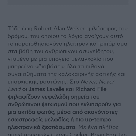
Τάδε έφη Robert Alan Weiser, φιλόσοφος του
δρόμου, του οποίου τα λόγια ανοίγουν αυτό
το παραισθησιογόνο ηλεκτρονικό τριπάρισμα
στα βάθη του ανθρώπινου ασυνείδητου,
ντυμένο με μια υπόγεια μελαγχολία που
μπορεί να «διαβάσει» όλα τα πιθανά
συναισθήματα της καλοκαιρινής αστικής και
επαρχιακής ραστώνης. Στο
Never, Never
Land
οι James Lavelle και Richard File
ψηλαφίζουν νεφελώδη σημεία του
ανθρώπινου ψυχισμού που εκλιπαρούν για
μια ακτίδα φωτός, μέσα από ακανόνιστες
εσωστρεφείς μελωδίες ή πιο up-tempo
ηλεκτρονικά ξεσπάσματα
. Με ένα πλήθος
guest μουσικών (Jarvis Cocker, Brian Eno, Ian