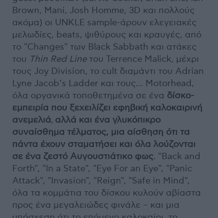
Brown, Mani, Josh Homme, 3D και πολλούς
ακόμα) οι UNKLE sample-άρουν ελεγειακές
μελωδίες, beats, ψιθύρους και κραυγές, από
το "Changes" των Black Sabbath και ατάκες
του
Thin Red Line
του Terrence Malick, μέχρι
τους Joy Division, το cult διαμάντι του Adrian
Lyne Jacob’s Ladder και τους… Motorhead,
όλα οργανικά τοποθετημένα σε ένα
δίσκο-
εμπειρία που ξεχειλίζει εφηβική καλοκαιρινή
ανεμελιά
,
αλλά και ένα γλυκόπικρο
συναίσθημα τέλματος, μια αίσθηση ότι τα
πάντα έχουν σταματήσει και όλα λούζονται
σε ένα ζεστό Αυγουστιάτικο φως
. "Back and
Forth", "In a State", "Eye For an Eye", "Panic
Attack", "Invasion", "Reign", "Safe in Mind",
όλα τα κομμάτια του δίσκου κυλούν αβίαστα
προς ένα μεγαλειώδες φινάλε – και μια
υπόσχεση ότι το επόμενο καλοκαίρι, το