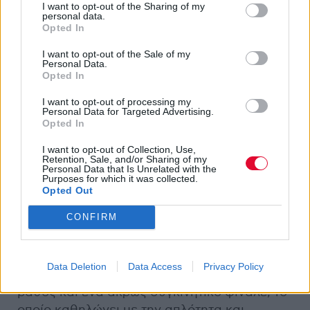
I want to opt-out of the Sharing of my
και παράλληλα να φτιάξει μια ταινία στα
personal data.
Opted In
πρότυπα της Casablanca και του παλιού
Hollywood -σατυρίζοντάς το παράλληλα με
I want to opt-out of the Sale of my
Personal Data.
ανελέητο τρόπο. Η σκηνή που ο Porco
Opted In
δέχεται μια πρόταση από έναν παλιό του
φίλο να επιστρέψει στην Ιταλική πολεμική
I want to opt-out of processing my
Personal Data for Targeted Advertising.
αεροπορία, λίγο πριν ξεσπάσει ο Β’
Opted In
Παγκόσμιος Πόλεμος, μόνο και μόνο για να
I want to opt-out of Collection, Use,
απαντήσει ειρωνικά πως
προτιμάει να είναι
Retention, Sale, and/or Sharing of my
Personal Data that Is Unrelated with the
γουρούνι παρά φασίστας
, είναι ένα
Purposes for which it was collected.
χαρακτηριστικό δείγμα του αναπάντεχα
Opted Out
αιχμηρού πολιτικού στίγματος της ταινίας.
CONFIRM
Πέρα όμως από τα παραπάνω, υπάρχει
άπλετο χιούμορ, ξεκαρδιστικά gags,
πανέμορφες εικόνες, πολύπλοκοι
Data Deletion
Data Access
Privacy Policy
χαρακτήρες με μεγάλο συναισθηματικό
βάθος και ένα άκρως συγκινητικό φινάλε, το
οποίο καθηλώνει με την απλότητα και