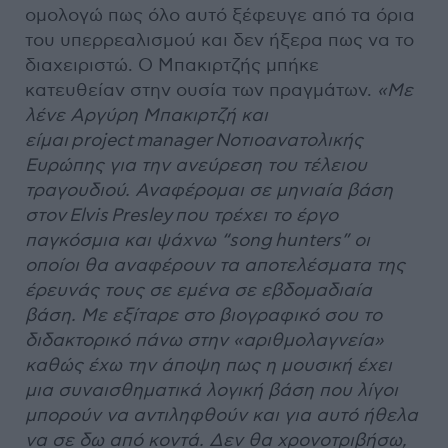
ομολογώ πως όλο αυτό ξέφευγε από τα όρια
του υπερρεαλισμού και δεν ήξερα πως να το
διαχειριστώ. Ο Μπακιρτζής μπήκε
κατευθείαν στην ουσία των πραγμάτων.
«Με
λένε Αργύρη Μπακιρτζή και
είμαι project manager Νοτιοανατολικής
Ευρώπης για την ανεύρεση του τέλειου
τραγουδιού. Αναφέρομαι σε μηνιαία βάση
στον Elvis Presley που τρέχει το έργο
παγκόσμια και ψάχνω “song hunters” οι
οποίοι θα αναφέρουν τα αποτελέσματα της
έρευνάς τους σε εμένα σε εβδομαδιαία
βάση. Με εξίταρε στο βιογραφικό σου το
διδακτορικό πάνω στην «αριθμολαγνεία»
καθώς έχω την άποψη πως η μουσική έχει
μια συναισθηματικά λογική βάση που λίγοι
μπορούν να αντιληφθούν και για αυτό ήθελα
να σε δω από κοντά. Δεν θα χρονοτριβήσω,