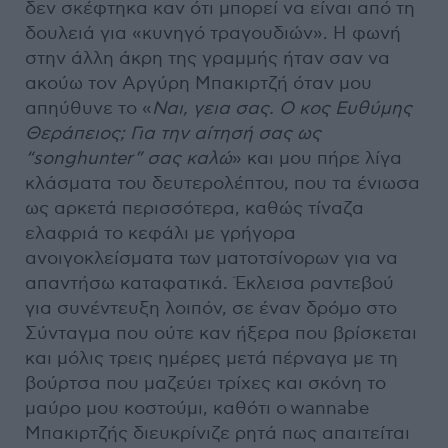
δεν σκέφτηκα καν ότι μπορεί να είναι από τη
δουλειά για «κυνηγό τραγουδιών». Η φωνή
στην άλλη άκρη της γραμμής ήταν σαν να
ακούω τον Αργύρη Μπακιρτζή όταν μου
απηύθυνε το «
Ναι, γεια σας. Ο κος Ευθύμης
Θεράπειος; Για την αίτησή σας ως
“songhunter” σας καλώ
» και μου πήρε λίγα
κλάσματα του δευτερολέπτου, που τα ένιωσα
ως αρκετά περισσότερα, καθώς τίναζα
ελαφριά το κεφάλι με γρήγορα
ανοιγοκλείσματα των ματοτσίνορων για να
απαντήσω καταφατικά. Έκλεισα ραντεβού
για συνέντευξη λοιπόν, σε έναν δρόμο στο
Σύνταγμα που ούτε καν ήξερα που βρίσκεται
και μόλις τρεις ημέρες μετά πέρναγα με τη
βούρτσα που μαζεύει τρίχες και σκόνη το
μαύρο μου κοστούμι, καθότι ο wannabe
Μπακιρτζής διευκρίνιζε ρητά πως απαιτείται