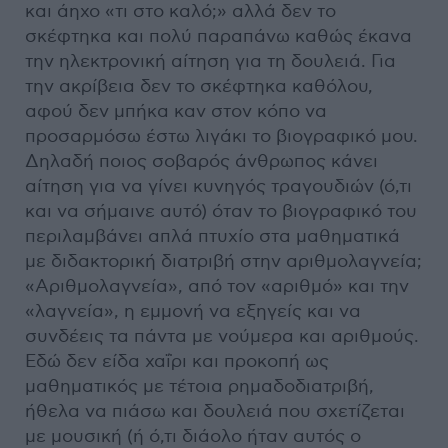
και άηχο «τι στο καλό;» αλλά δεν το
σκέφτηκα και πολύ παραπάνω καθώς έκανα
την ηλεκτρονική αίτηση για τη δουλειά. Για
την ακρίβεια δεν το σκέφτηκα καθόλου,
αφού δεν μπήκα καν στον κόπο να
προσαρμόσω έστω λιγάκι το βιογραφικό μου.
Δηλαδή ποιος σοβαρός άνθρωπος κάνει
αίτηση για να γίνει κυνηγός τραγουδιών (ό,τι
και να σήμαινε αυτό) όταν το βιογραφικό του
περιλαμβάνει απλά πτυχίο στα μαθηματικά
με διδακτορική διατριβή στην αριθμολαγνεία;
«Αριθμολαγνεία», από τον «αριθμό» και την
«λαγνεία», η εμμονή να εξηγείς και να
συνδέεις τα πάντα με νούμερα και αριθμούς.
Εδώ δεν είδα χαΐρι και προκοπή ως
μαθηματικός με τέτοια ρημαδοδιατριβή,
ήθελα να πιάσω και δουλειά που σχετίζεται
με μουσική (ή ό,τι διάολο ήταν αυτός ο