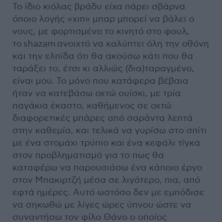
Το ίδιο κιόλας βράδυ είχα πάρει σβάρνα
όποιο λογής «χιπ» μπαρ μπορεί να βάλει ο
νους, με φορτισμένο το κινητό στο φουλ,
το shazam ανοιχτό να καλύπτει όλη την οθόνη
και την ελπίδα ότι θα ακούσω κάτι που θα
ταράξει το, έτσι κι αλλιώς (δια)ταραγμένο,
είναι μου. Το μόνο που κατάφερα βέβαια
ήταν να κατεβάσω οχτώ ουίσκι, με τρία
παγάκια έκαστο, καθήμενος σε οχτώ
διαφορετικές μπάρες από σαράντα λεπτά
στην καθεμία, και τελικά να γυρίσω στο σπίτι
με ένα στομάχι τρύπιο και ένα κεφάλι τίγκα
στον προβληματισμό για το πως θα
καταφέρω να παρουσιάσω ένα κάποιο έργο
στον Μπακιρτζή μέσα σε λιγότερο, πια, από
εφτά ημέρες. Αυτό ωστόσο δεν με εμπόδισε
να σηκωθώ με λίγες ώρες ύπνου ώστε να
συναντήσω τον φίλο Θάνο ο οποίος