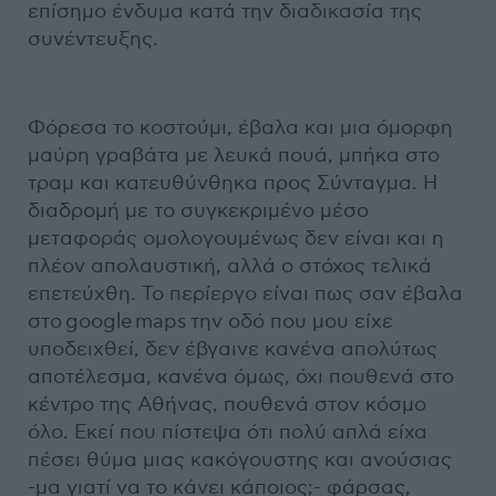
επίσημο ένδυμα κατά την διαδικασία της
συνέντευξης.
Φόρεσα το κοστούμι, έβαλα και μια όμορφη
μαύρη γραβάτα με λευκά πουά, μπήκα στο
τραμ και κατευθύνθηκα προς Σύνταγμα. Η
διαδρομή με το συγκεκριμένο μέσο
μεταφοράς ομολογουμένως δεν είναι και η
πλέον απολαυστική, αλλά ο στόχος τελικά
επετεύχθη. Το περίεργο είναι πως σαν έβαλα
στο google maps την οδό που μου είχε
υποδειχθεί, δεν έβγαινε κανένα απολύτως
αποτέλεσμα, κανένα όμως, όχι πουθενά στο
κέντρο της Αθήνας, πουθενά στον κόσμο
όλο. Εκεί που πίστεψα ότι πολύ απλά είχα
πέσει θύμα μιας κακόγουστης και ανούσιας
-μα γιατί να το κάνει κάποιος;- φάρσας,