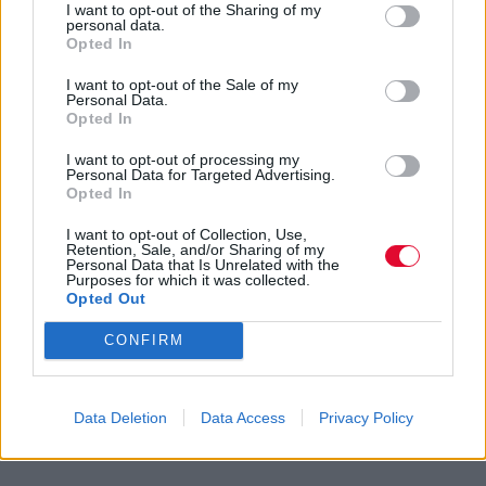
I want to opt-out of the Sharing of my
400 ευρώ το τραγούδι ανά βδομάδα; 1600
personal data.
ευρώ τον μήνα; 200 φορές το 8 δηλαδή σαν
Opted In
να λέμε; Το 8 που συνιστά τον πλέον
I want to opt-out of the Sale of my
γεωμετρικά άρτιο αριθμό; Κι αν πετύχω στην
Personal Data.
Opted In
τελική αποστολή μου θα ανταμειφθώ
ανάλογα; Τι σημαίνει ανάλογα; Δεν ρώτησα
I want to opt-out of processing my
κάτι, χωρίς πολλά πολλά ψέλλισα «είμαστε
Personal Data for Targeted Advertising.
Opted In
σύμφωνοι κ. Μπακιρτζή» κι από εκείνη την
στιγμή και μετά ήμουν επίσημα "song hunter".
I want to opt-out of Collection, Use,
Retention, Sale, and/or Sharing of my
Μόνο που αφού τελείωσαν τα τυπικά της
Personal Data that Is Unrelated with the
Purposes for which it was collected.
πρόσληψής μου και βγήκα και πάλι έξω σε
Opted Out
εκείνο τον δρόμο του Συντάγματος που ήταν
σαν να βρίσκεται σε ένα παράλληλο σύμπαν
CONFIRM
-και μάλλον ήταν στ' αλήθεια σε ένα
παράλληλο σύμπαν- δεν είχα ιδέα πως
διάολο να ψάξω και να ξετρυπώσω το πλέον
Data Deletion
Data Access
Privacy Policy
τέλειο τραγούδι.